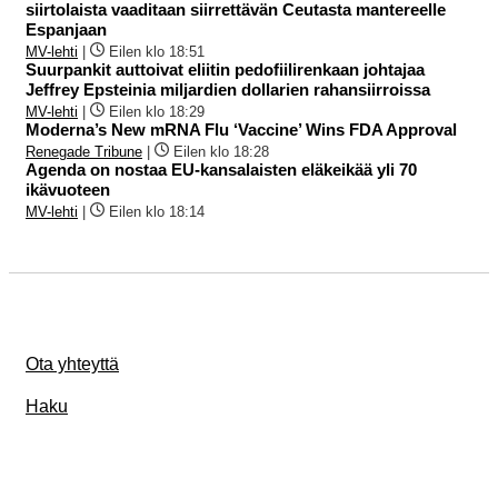
siirtolaista vaaditaan siirrettävän Ceutasta mantereelle
Espanjaan
MV-lehti
|
Eilen klo 18:51
Suurpankit auttoivat eliitin pedofiilirenkaan johtajaa
Jeffrey Epsteinia miljardien dollarien rahansiirroissa
MV-lehti
|
Eilen klo 18:29
Moderna’s New mRNA Flu ‘Vaccine’ Wins FDA Approval
Renegade Tribune
|
Eilen klo 18:28
Agenda on nostaa EU-kansalaisten eläkeikää yli 70
ikävuoteen
MV-lehti
|
Eilen klo 18:14
Ota yhteyttä
Haku