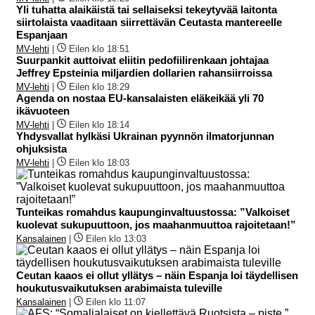
Yli tuhatta alaikäistä tai sellaiseksi tekeytyvää laitonta
siirtolaista vaaditaan siirrettävän Ceutasta mantereelle
Espanjaan
MV-lehti
|
Eilen klo 18:51
Suurpankit auttoivat eliitin pedofiilirenkaan johtajaa
Jeffrey Epsteinia miljardien dollarien rahansiirroissa
MV-lehti
|
Eilen klo 18:29
Agenda on nostaa EU-kansalaisten eläkeikää yli 70
ikävuoteen
MV-lehti
|
Eilen klo 18:14
Yhdysvallat hylkäsi Ukrainan pyynnön ilmatorjunnan
ohjuksista
MV-lehti
|
Eilen klo 18:03
Tunteikas romahdus kaupunginvaltuustossa: ”Valkoiset
kuolevat sukupuuttoon, jos maahanmuuttoa rajoitetaan!”
Kansalainen
|
Eilen klo 13:03
Ceutan kaaos ei ollut yllätys – näin Espanja loi täydellisen
houkutusvaikutuksen arabimaista tuleville
Kansalainen
|
Eilen klo 11:07