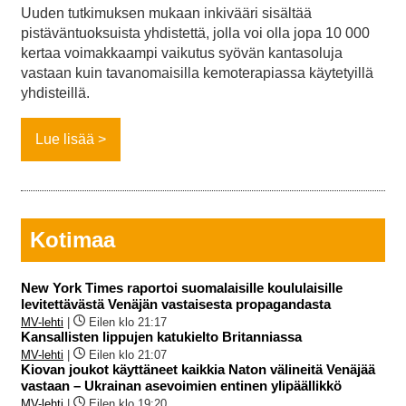
Uuden tutkimuksen mukaan inkivääri sisältää
pistäväntuoksuista yhdistettä, jolla voi olla jopa 10 000
kertaa voimakkaampi vaikutus syövän kantasoluja
vastaan kuin tavanomaisilla kemoterapiassa käytetyillä
yhdisteillä.
Lue lisää
Kotimaa
New York Times raportoi suomalaisille koululaisille
levitettävästä Venäjän vastaisesta propagandasta
MV-lehti
|
Eilen klo 21:17
Kansallisten lippujen katukielto Britanniassa
MV-lehti
|
Eilen klo 21:07
Kiovan joukot käyttäneet kaikkia Naton välineitä Venäjää
vastaan – Ukrainan asevoimien entinen ylipäällikkö
MV-lehti
|
Eilen klo 19:20