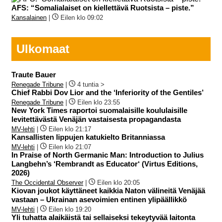
AFS: “Somalialaiset on kiellettävä Ruotsista – piste.”
Kansalainen
|
Eilen klo 09:02
Ulkomaat
Traute Bauer
Renegade Tribune
|
4 tuntia >
Chief Rabbi Dov Lior and the ‘Inferiority of the Gentiles’
Renegade Tribune
|
Eilen klo 23:55
New York Times raportoi suomalaisille koululaisille
levitettävästä Venäjän vastaisesta propagandasta
MV-lehti
|
Eilen klo 21:17
Kansallisten lippujen katukielto Britanniassa
MV-lehti
|
Eilen klo 21:07
In Praise of North Germanic Man: Introduction to Julius
Langbehn’s ‘Rembrandt as Educator‘ (Virtus Editions,
2026)
The Occidental Observer
|
Eilen klo 20:05
Kiovan joukot käyttäneet kaikkia Naton välineitä Venäjää
vastaan – Ukrainan asevoimien entinen ylipäällikkö
MV-lehti
|
Eilen klo 19:20
Yli tuhatta alaikäistä tai sellaiseksi tekeytyvää laitonta