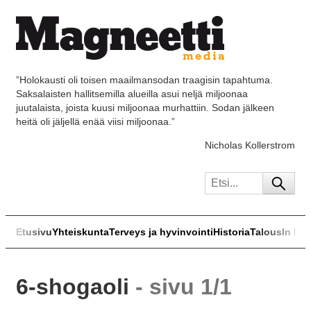
”Holokausti oli toisen maailmansodan traagisin tapahtuma.
Saksalaisten hallitsemilla alueilla asui neljä miljoonaa
juutalaista, joista kuusi miljoonaa murhattiin. Sodan jälkeen
heitä oli jäljellä enää viisi miljoonaa.”
Nicholas Kollerstrom
Etusivu
Yhteiskunta
Terveys ja hyvinvointi
Historia
Talous
In Eng
6-shogaoli
- sivu 1/1