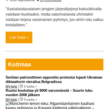
3038 Näyttökerrat
10 Kommenttia
”Aasialaistaustaisen jengien järjestäytynyt katuväkivalta
vaietaan kuoliaaksi, mutta satunnaisesta uhristakin
voidaan leipoa varsinainen pyhimys, jos uhrin rotu sattuu
kohdalleen.”
Lue lisää
Kotimaa
Serbian patrioottinen oppositio protestoi lujasti Ukrainan
diktaattorin vierailua Belgradissa
MV-lehti
|
4 tuntia >
Ruotsi kouluttaa yli 9000 varusmiestä – Suurin luku
vuoden 2006 jälkeen
MV-lehti
|
5 tuntia >