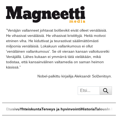
”Venäjän vallanneet johtavat bolševikit eivät olleet venäläisiä.
He vihasivat venäläisiä. He vihasivat kristittyjä. Heitä motivoi
etninen viha. He kiduttivat ja teurastivat säälimättömästi
miljoonia venäläisiä. Lokakuun vallankumous ei ollut
'venäläinen vallankumous'. Se oli vieraan kansan valloitusretki
Venäjällä. Lähes kukaan ei ymmärrä tätä vieläkään, mikä
todistaa, että kansainvälinen valtamedia on saman heimon
käsissä.”
Nobel-palkittu kirjailija Aleksandr Solženitsyn.
Etusivu
Yhteiskunta
Terveys ja hyvinvointi
Historia
Talous
In Eng