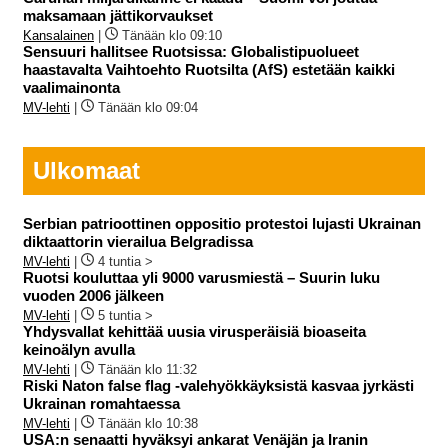
maksamaan jättikorvaukset
Kansalainen
|
Tänään klo 09:10
Sensuuri hallitsee Ruotsissa: Globalistipuolueet
haastavalta Vaihtoehto Ruotsilta (AfS) estetään kaikki
vaalimainonta
MV-lehti
|
Tänään klo 09:04
Ulkomaat
Serbian patrioottinen oppositio protestoi lujasti Ukrainan
diktaattorin vierailua Belgradissa
MV-lehti
|
4 tuntia >
Ruotsi kouluttaa yli 9000 varusmiestä – Suurin luku
vuoden 2006 jälkeen
MV-lehti
|
5 tuntia >
Yhdysvallat kehittää uusia virusperäisiä bioaseita
keinoälyn avulla
MV-lehti
|
Tänään klo 11:32
Riski Naton false flag -valehyökkäyksistä kasvaa jyrkästi
Ukrainan romahtaessa
MV-lehti
|
Tänään klo 10:38
USA:n senaatti hyväksyi ankarat Venäjän ja Iranin