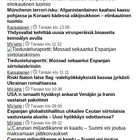
Münchenin terrori-isku: Afganistanilainen kaahasi kaasu
pohjassa ja Koraani kädessä väkijoukkoon – elinkautinen
tuomio
Kansalainen
|
Tänään klo 13:08
Yhdysvallat kehittää uusia virusperäisiä bioaseita
keinoälyn avulla
MV-lehti
|
Tänään klo 11:32
Tiedusteluraportti: Mossad sekaantui Espanjan
siirtolaiskriisiin
Kansalainen
|
Tänään klo 11:11
Riski Naton false flag -valehyökkäyksistä kasvaa jyrkästi
Ukrainan romahtaessa
MV-lehti
|
Tänään klo 10:38
USA:n senaatti hyväksyi ankarat Venäjän ja Iranin
vastaiset pakotteet
MV-lehti
|
Tänään klo 09:50
Espanjan globalistihallitus uhkailee Ceutan siirtolaisia
vastustavia alueita – Uusi hyökkäys odottavissa?
MV-lehti
|
Tänään klo 09:32
Carunan miljardikanne ei kaadu – Suomi voi joutua