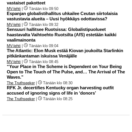
vastaiset pakotteet
MV-lehti
|
Tänään klo 09:50
Espanjan globalistihallitus uhkailee Ceutan siirtolaisia
vastustavia alueita – Uusi hyökkäys odottavissa?
MV-lehti
|
Tänään klo 09:32
Sensuuri hallitsee Ruotsissa: Globalistipuolueet
haastavalta Vaihtoehto Ruotsilta (AfS) estetään kaikki
vaalimainonta
MV-lehti
|
Tänään klo 09:04
The Atlantic: Elon Musk estää Kiovan joukoilta Starlinkin
pitkänkantaman iskuissa Venäjälle
MV-lehti
|
Tänään klo 08:45
“Your Place in The Scheme is Dependent on Your Being
Open to The Touch of The Pulse, and… The Arrival of The
Waves.”
The Truthseeker
|
Tänään klo 08:30
RFK Jr. decertifies Kentucky organ harvesting outfit
accused of ignoring signs of life in ‘donors’
The Truthseeker
|
Tänään klo 08:25