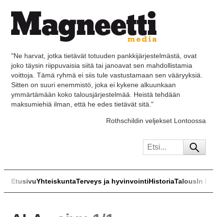
"Ne harvat, jotka tietävät totuuden pankkijärjestelmästä, ovat
joko täysin riippuvaisia siitä tai janoavat sen mahdollistamia
voittoja. Tämä ryhmä ei siis tule vastustamaan sen vääryyksiä.
Sitten on suuri enemmistö, joka ei kykene alkuunkaan
ymmärtämään koko talousjärjestelmää. Heistä tehdään
maksumiehiä ilman, että he edes tietävät sitä."
Rothschildin veljekset Lontoossa
Etusivu
Yhteiskunta
Terveys ja hyvinvointi
Historia
Talous
In Eng