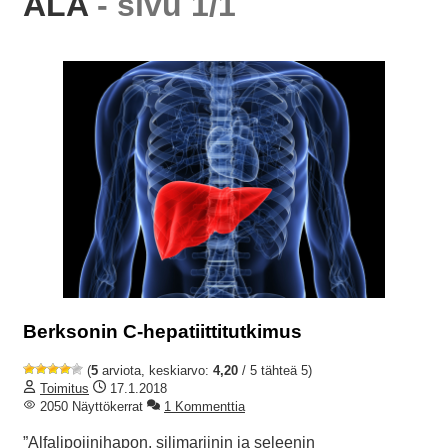
ALA
- sivu 1/1
Berksonin C-hepatiittitutkimus
(
5
arviota, keskiarvo:
4,20
/ 5 tähteä 5)
Toimitus
17.1.2018
2050 Näyttökerrat
1 Kommenttia
”Alfalipoiinihapon, silimariinin ja seleenin