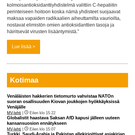
kolmoisantioksidanttiyhdistelmä valittiin C-hepatiitin
perinteiseen hoitoon koska nämä yhdisteet suojaavat
maksaa vapaiden radikaalien aiheuttamilta vaurioilta,
nostavat elimistön omien antioksidanttien tasoja ja
häiritsevät virusten lisääntymistä.”
Lue lisää
Kotimaa
Venäläisten hakkerien tietomurto vahvistaa NATOn
suoran osallisuuden Kiovan joukkojen hyökkäyksissä
Venäjälle
MV-lehti
|
Eilen klo 15:22
Globalistit haastava Saksan AfD kapusi jälleen uuteen
kansansuosion ennätykseen
MV-lehti
|
Eilen klo 15:07
Turkki, Saudi-Arabia ja Pakistan allekirjoittivat asiakirjan