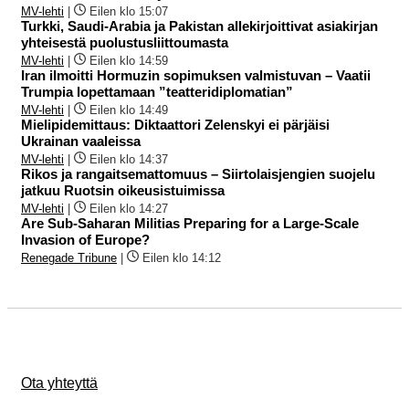
MV-lehti
|
Eilen klo 15:07
Turkki, Saudi-Arabia ja Pakistan allekirjoittivat asiakirjan
yhteisestä puolustusliittoumasta
MV-lehti
|
Eilen klo 14:59
Iran ilmoitti Hormuzin sopimuksen valmistuvan – Vaatii
Trumpia lopettamaan ”teatteridiplomatian”
MV-lehti
|
Eilen klo 14:49
Mielipidemittaus: Diktaattori Zelenskyi ei pärjäisi
Ukrainan vaaleissa
MV-lehti
|
Eilen klo 14:37
Rikos ja rangaitsemattomuus – Siirtolaisjengien suojelu
jatkuu Ruotsin oikeusistuimissa
MV-lehti
|
Eilen klo 14:27
Are Sub-Saharan Militias Preparing for a Large-Scale
Invasion of Europe?
Renegade Tribune
|
Eilen klo 14:12
Ota yhteyttä