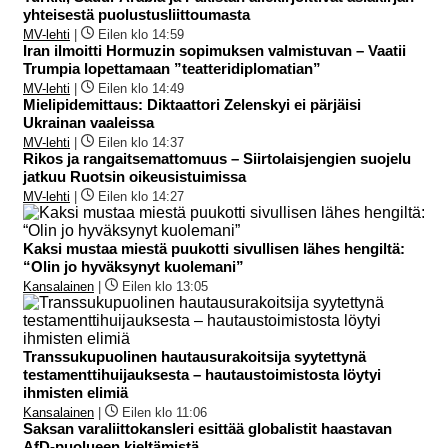
yhteisestä puolustusliittoumasta
MV-lehti
|
Eilen klo 14:59
Iran ilmoitti Hormuzin sopimuksen valmistuvan – Vaatii
Trumpia lopettamaan ”teatteridiplomatian”
MV-lehti
|
Eilen klo 14:49
Mielipidemittaus: Diktaattori Zelenskyi ei pärjäisi
Ukrainan vaaleissa
MV-lehti
|
Eilen klo 14:37
Rikos ja rangaitsemattomuus – Siirtolaisjengien suojelu
jatkuu Ruotsin oikeusistuimissa
MV-lehti
|
Eilen klo 14:27
Kaksi mustaa miestä puukotti sivullisen lähes hengiltä:
“Olin jo hyväksynyt kuolemani”
Kansalainen
|
Eilen klo 13:05
Transsukupuolinen hautausurakoitsija syytettynä
testamenttihuijauksesta – hautaustoimistosta löytyi
ihmisten elimiä
Kansalainen
|
Eilen klo 11:06
Saksan varaliittokansleri esittää globalistit haastavan
AfD-puolueen kieltämistä