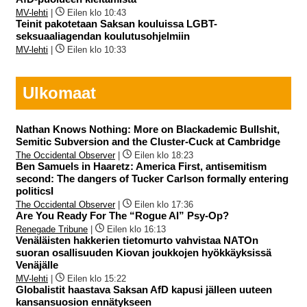
MV-lehti
|
Eilen klo 10:43
Teinit pakotetaan Saksan kouluissa LGBT-
seksuaaliagendan koulutusohjelmiin
MV-lehti
|
Eilen klo 10:33
Ulkomaat
Nathan Knows Nothing: More on Blackademic Bullshit,
Semitic Subversion and the Cluster-Cuck at Cambridge
The Occidental Observer
|
Eilen klo 18:23
Ben Samuels in Haaretz: America First, antisemitism
second: The dangers of Tucker Carlson formally entering
politicsI
The Occidental Observer
|
Eilen klo 17:36
Are You Ready For The “Rogue AI” Psy-Op?
Renegade Tribune
|
Eilen klo 16:13
Venäläisten hakkerien tietomurto vahvistaa NATOn
suoran osallisuuden Kiovan joukkojen hyökkäyksissä
Venäjälle
MV-lehti
|
Eilen klo 15:22
Globalistit haastava Saksan AfD kapusi jälleen uuteen
kansansuosion ennätykseen