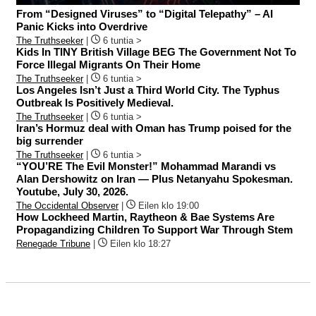
From “Designed Viruses” to “Digital Telepathy” – AI
Panic Kicks into Overdrive
The Truthseeker
|
6 tuntia >
Kids In TINY British Village BEG The Government Not To
Force Illegal Migrants On Their Home
The Truthseeker
|
6 tuntia >
Los Angeles Isn’t Just a Third World City. The Typhus
Outbreak Is Positively Medieval.
The Truthseeker
|
6 tuntia >
Iran’s Hormuz deal with Oman has Trump poised for the
big surrender
The Truthseeker
|
6 tuntia >
“YOU’RE The Evil Monster!” Mohammad Marandi vs
Alan Dershowitz on Iran — Plus Netanyahu Spokesman.
Youtube, July 30, 2026.
The Occidental Observer
|
Eilen klo 19:00
How Lockheed Martin, Raytheon & Bae Systems Are
Propagandizing Children To Support War Through Stem
Renegade Tribune
|
Eilen klo 18:27