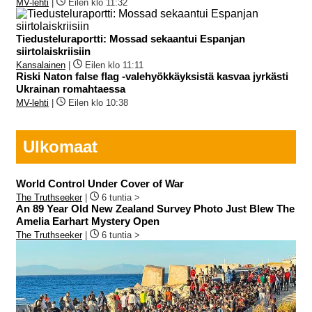
MV-lehti
|
Eilen klo 11:32
Tiedusteluraportti: Mossad sekaantui Espanjan
siirtolaiskriisiin
Kansalainen
|
Eilen klo 11:11
Riski Naton false flag -valehyökkäyksistä kasvaa jyrkästi
Ukrainan romahtaessa
MV-lehti
|
Eilen klo 10:38
Ulkomaat
World Control Under Cover of War
The Truthseeker
|
6 tuntia >
An 89 Year Old New Zealand Survey Photo Just Blew The
Amelia Earhart Mystery Open
The Truthseeker
|
6 tuntia >