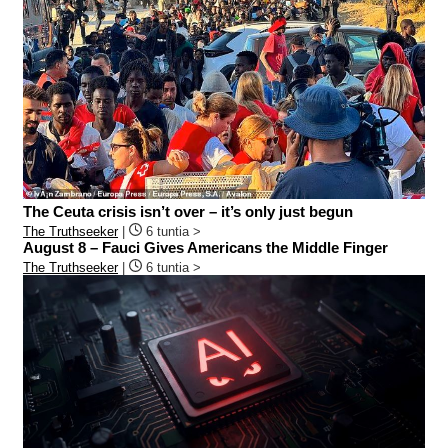
The Ceuta crisis isn’t over – it’s only just begun
The Truthseeker
|
6 tuntia >
August 8 – Fauci Gives Americans the Middle Finger
The Truthseeker
|
6 tuntia >