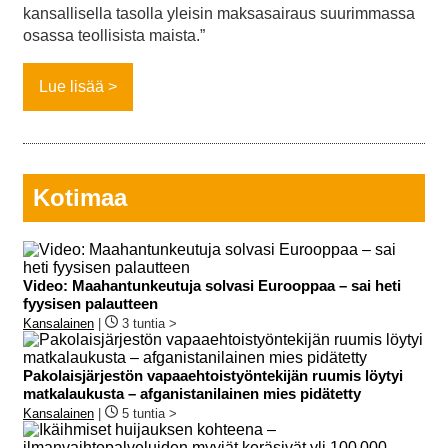
kansallisella tasolla yleisin maksasairaus suurimmassa
osassa teollisista maista.”
Lue lisää
Kotimaa
Video: Maahantunkeutuja solvasi Eurooppaa – sai heti
fyysisen palautteen
Kansalainen
|
3 tuntia >
Pakolaisjärjestön vapaaehtoistyöntekijän ruumis löytyi
matkalaukusta – afganistanilainen mies pidätetty
Kansalainen
|
5 tuntia >