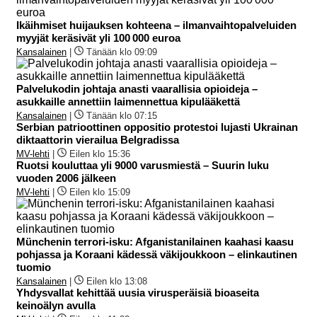
Ikäihmiset huijauksen kohteena – ilmanvaihtopalveluiden
myyjät keräsivät yli 100 000 euroa
Kansalainen
|
Tänään klo 09:09
Palvelukodin johtaja anasti vaarallisia opioideja –
asukkaille annettiin laimennettua kipulääkettä
Kansalainen
|
Tänään klo 07:15
Serbian patrioottinen oppositio protestoi lujasti Ukrainan
diktaattorin vierailua Belgradissa
MV-lehti
|
Eilen klo 15:36
Ruotsi kouluttaa yli 9000 varusmiestä – Suurin luku
vuoden 2006 jälkeen
MV-lehti
|
Eilen klo 15:09
Münchenin terrori-isku: Afganistanilainen kaahasi kaasu
pohjassa ja Koraani kädessä väkijoukkoon – elinkautinen
tuomio
Kansalainen
|
Eilen klo 13:08
Yhdysvallat kehittää uusia virusperäisiä bioaseita
keinoälyn avulla