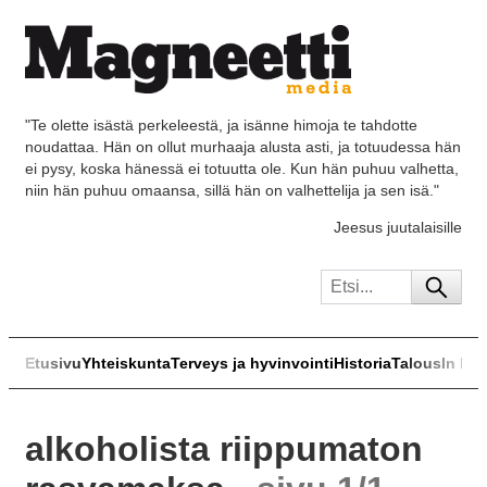
"Te olette isästä perkeleestä, ja isänne himoja te tahdotte
noudattaa. Hän on ollut murhaaja alusta asti, ja totuudessa hän
ei pysy, koska hänessä ei totuutta ole. Kun hän puhuu valhetta,
niin hän puhuu omaansa, sillä hän on valhettelija ja sen isä."
Jeesus juutalaisille
Etusivu
Yhteiskunta
Terveys ja hyvinvointi
Historia
Talous
In Eng
alkoholista riippumaton