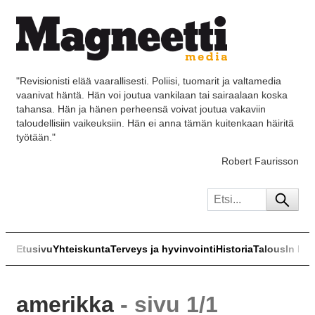
"Revisionisti elää vaarallisesti. Poliisi, tuomarit ja valtamedia
vaanivat häntä. Hän voi joutua vankilaan tai sairaalaan koska
tahansa. Hän ja hänen perheensä voivat joutua vakaviin
taloudellisiin vaikeuksiin. Hän ei anna tämän kuitenkaan häiritä
työtään."
Robert Faurisson
Etusivu
Yhteiskunta
Terveys ja hyvinvointi
Historia
Talous
In Eng
amerikka
- sivu 1/1