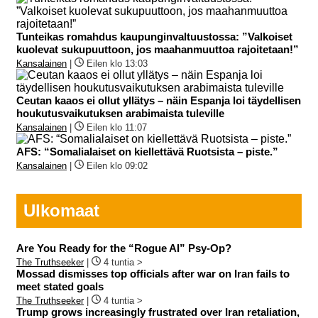
Tunteikas romahdus kaupunginvaltuustossa: ”Valkoiset
kuolevat sukupuuttoon, jos maahanmuuttoa rajoitetaan!”
Kansalainen
|
Eilen klo 13:03
Ceutan kaaos ei ollut yllätys – näin Espanja loi täydellisen
houkutusvaikutuksen arabimaista tuleville
Kansalainen
|
Eilen klo 11:07
AFS: “Somalialaiset on kiellettävä Ruotsista – piste.”
Kansalainen
|
Eilen klo 09:02
Ulkomaat
Are You Ready for the “Rogue AI” Psy-Op?
The Truthseeker
|
4 tuntia >
Mossad dismisses top officials after war on Iran fails to
meet stated goals
The Truthseeker
|
4 tuntia >
Trump grows increasingly frustrated over Iran retaliation,