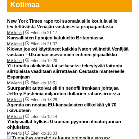
Kotimaa
New York Times raportoi suomalaisille koululaisille
levitettävästä Venäjän vastaisesta propagandasta
MV-lehti
|
Eilen klo 21:17
Kansallisten lippujen katukielto Britanniassa
MV-lehti
|
Eilen klo 21:07
Kiovan joukot käyttäneet kaikkia Naton välineitä Venäjää
vastaan – Ukrainan asevoimien entinen ylipäällikkö
MV-lehti
|
Eilen klo 19:20
Yli tuhatta alaikäistä tai sellaiseksi tekeytyvää laitonta
siirtolaista vaaditaan siirrettävän Ceutasta mantereelle
Espanjaan
MV-lehti
|
Eilen klo 18:51
Suurpankit auttoivat eliitin pedofiilirenkaan johtajaa
Jeffrey Epsteinia miljardien dollarien rahansiirroissa
MV-lehti
|
Eilen klo 18:29
Agenda on nostaa EU-kansalaisten eläkeikää yli 70
ikävuoteen
MV-lehti
|
Eilen klo 18:14
Yhdysvallat hylkäsi Ukrainan pyynnön ilmatorjunnan
ohjuksista
MV-lehti
|
Eilen klo 18:03