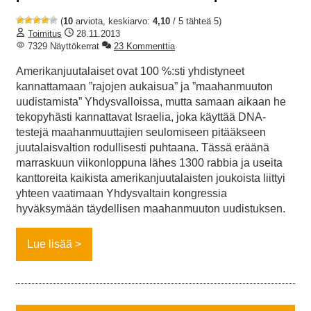
(
10
arviota, keskiarvo:
4,10
/ 5 tähteä 5)
Toimitus
28.11.2013
7329 Näyttökerrat
23 Kommenttia
Amerikanjuutalaiset ovat 100 %:sti yhdistyneet
kannattamaan ”rajojen aukaisua” ja ”maahanmuuton
uudistamista” Yhdysvalloissa, mutta samaan aikaan he
tekopyhästi kannattavat Israelia, joka käyttää DNA-
testejä maahanmuuttajien seulomiseen pitääkseen
juutalaisvaltion rodullisesti puhtaana. Tässä eräänä
marraskuun viikonloppuna lähes 1300 rabbia ja useita
kanttoreita kaikista amerikanjuutalaisten joukoista liittyi
yhteen vaatimaan Yhdysvaltain kongressia
hyväksymään täydellisen maahanmuuton uudistuksen.
Lue lisää