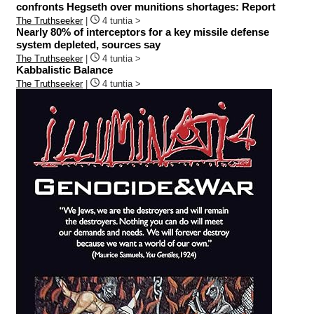
confronts Hegseth over munitions shortages: Report
The Truthseeker
|
4 tuntia >
Nearly 80% of interceptors for a key missile defense
system depleted, sources say
The Truthseeker
|
4 tuntia >
Kabbalistic Balance
The Truthseeker
|
4 tuntia >