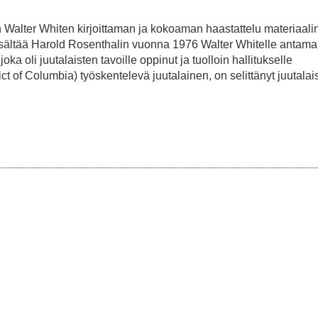
Walter Whiten kirjoittaman ja kokoaman haastattelu materiaalin
isältää Harold Rosenthalin vuonna 1976 Walter Whitelle antam
a oli juutalaisten tavoille oppinut ja tuolloin hallitukselle
t of Columbia) työskentelevä juutalainen, on selittänyt juutala