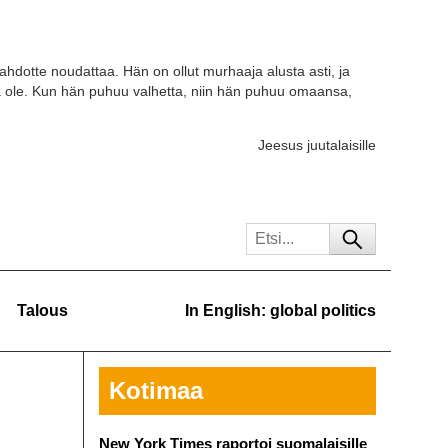
tahdotte noudattaa. Hän on ollut murhaaja alusta asti, ja
a ole. Kun hän puhuu valhetta, niin hän puhuu omaansa,
Jeesus juutalaisille
Talous
In English: global politics
Kotimaa
New York Times raportoi suomalaisille