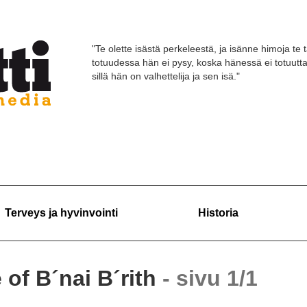
"Te olette isästä perkeleestä, ja isänne himoja te 
totuudessa hän ei pysy, koska hänessä ei totuutt
sillä hän on valhettelija ja sen isä."
Terveys ja hyvinvointi
Historia
 of B´nai B´rith
- sivu 1/1