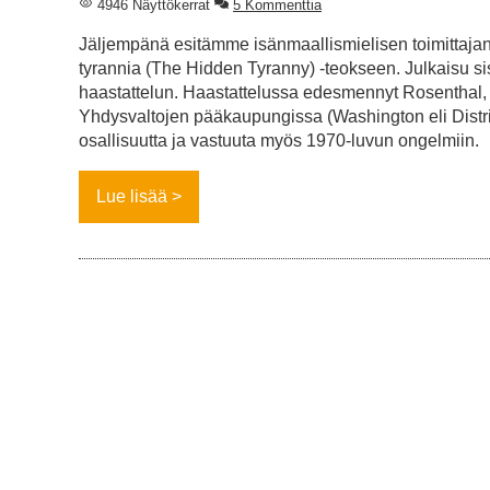
4946 Näyttökerrat
5 Kommenttia
Jäljempänä esitämme isänmaallismielisen toimittajan 
tyrannia (The Hidden Tyranny) -teokseen. Julkaisu s
haastattelun. Haastattelussa edesmennyt Rosenthal, jok
Yhdysvaltojen pääkaupungissa (Washington eli Distric
osallisuutta ja vastuuta myös 1970-luvun ongelmiin.
Lue lisää