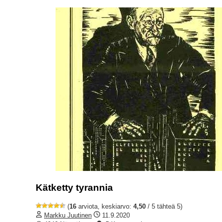
Kätketty tyrannia
(
16
arviota, keskiarvo:
4,50
/ 5 tähteä 5)
Markku Juutinen
11.9.2020