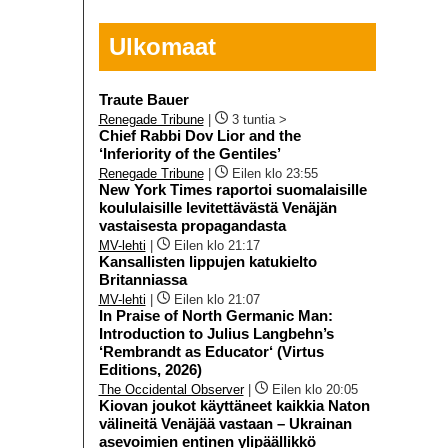
Ulkomaat
Traute Bauer
Renegade Tribune
|
3 tuntia >
Chief Rabbi Dov Lior and the
‘Inferiority of the Gentiles’
Renegade Tribune
|
Eilen klo 23:55
New York Times raportoi suomalaisille
koululaisille levitettävästä Venäjän
vastaisesta propagandasta
MV-lehti
|
Eilen klo 21:17
Kansallisten lippujen katukielto
Britanniassa
MV-lehti
|
Eilen klo 21:07
In Praise of North Germanic Man:
Introduction to Julius Langbehn’s
‘Rembrandt as Educator‘ (Virtus
Editions, 2026)
The Occidental Observer
|
Eilen klo 20:05
Kiovan joukot käyttäneet kaikkia Naton
välineitä Venäjää vastaan – Ukrainan
asevoimien entinen ylipäällikkö