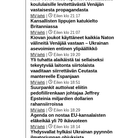
koululaisille levitettävästä Venäjän
vastaisesta propagandasta
MV-lehti
|
Eilen klo 21:17
Kansallisten lippujen katukielto
Britanniassa
MV-lehti
|
Eilen klo 21:07
Kiovan joukot käyttäneet kaikkia Naton
välineitä Venäjää vastaan – Ukrainan
asevoimien entinen ylipäällikkö
MV-lehti
|
Eilen klo 19:20
Yli tuhatta alaikäistä tai sellaiseksi
tekeytyvää laitonta siirtolaista
vaaditaan siirrettävän Ceutasta
mantereelle Espanjaan
MV-lehti
|
Eilen klo 18:51
Suurpankit auttoivat eliitin
pedofiilirenkaan johtajaa Jeffrey
Epsteinia miljardien dollarien
rahansiirroissa
MV-lehti
|
Eilen klo 18:29
Agenda on nostaa EU-kansalaisten
eläkeikää yli 70 ikävuoteen
MV-lehti
|
Eilen klo 18:14
Yhdysvallat hylkäsi Ukrainan pyynnön
ilmatorjunnan ohjuksista