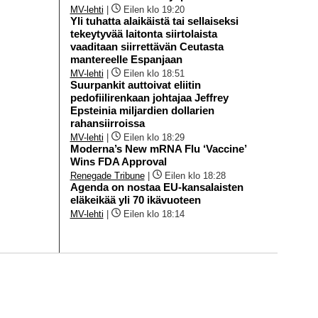
MV-lehti
|
Eilen klo 19:20
Yli tuhatta alaikäistä tai sellaiseksi
tekeytyvää laitonta siirtolaista
vaaditaan siirrettävän Ceutasta
mantereelle Espanjaan
MV-lehti
|
Eilen klo 18:51
Suurpankit auttoivat eliitin
pedofiilirenkaan johtajaa Jeffrey
Epsteinia miljardien dollarien
rahansiirroissa
MV-lehti
|
Eilen klo 18:29
Moderna’s New mRNA Flu ‘Vaccine’
Wins FDA Approval
Renegade Tribune
|
Eilen klo 18:28
Agenda on nostaa EU-kansalaisten
eläkeikää yli 70 ikävuoteen
MV-lehti
|
Eilen klo 18:14