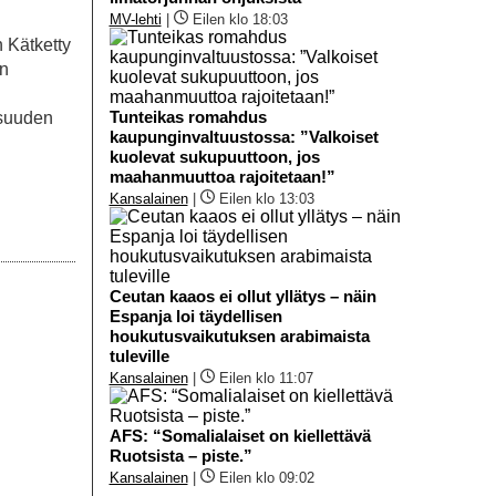
MV-lehti
|
Eilen klo 18:03
 Kätketty
an
Tunteikas romahdus
isuuden
kaupunginvaltuustossa: ”Valkoiset
kuolevat sukupuuttoon, jos
maahanmuuttoa rajoitetaan!”
Kansalainen
|
Eilen klo 13:03
Ceutan kaaos ei ollut yllätys – näin
Espanja loi täydellisen
houkutusvaikutuksen arabimaista
tuleville
Kansalainen
|
Eilen klo 11:07
AFS: “Somalialaiset on kiellettävä
Ruotsista – piste.”
Kansalainen
|
Eilen klo 09:02