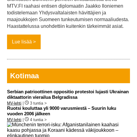
MTV.FI raahasi entisen diplomaatin Jaakko Iloniemen
todistelemaan Yhdysvaltalaisten hävittäjien ja
maajoukkojen Suomeen tunkeutumisen normaaliudesta.
Haastattelussa unohdettiin kuitenkin tärkeimmät asiat.
Lue lisää
Kotimaa
Serbian patrioottinen oppositio protestoi lujasti Ukrainan
diktaattorin vierailua Belgradissa
MV-lehti
|
3 tuntia >
Ruotsi kouluttaa yli 9000 varusmiestä – Suurin luku
vuoden 2006 jälkeen
MV-lehti
|
4 tuntia >