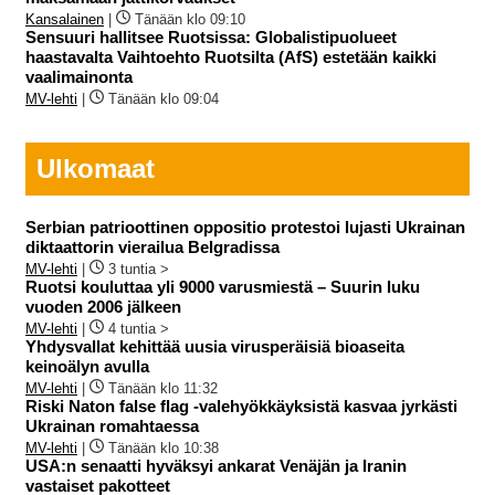
Kansalainen
|
Tänään klo 09:10
Sensuuri hallitsee Ruotsissa: Globalistipuolueet
haastavalta Vaihtoehto Ruotsilta (AfS) estetään kaikki
vaalimainonta
MV-lehti
|
Tänään klo 09:04
Ulkomaat
Serbian patrioottinen oppositio protestoi lujasti Ukrainan
diktaattorin vierailua Belgradissa
MV-lehti
|
3 tuntia >
Ruotsi kouluttaa yli 9000 varusmiestä – Suurin luku
vuoden 2006 jälkeen
MV-lehti
|
4 tuntia >
Yhdysvallat kehittää uusia virusperäisiä bioaseita
keinoälyn avulla
MV-lehti
|
Tänään klo 11:32
Riski Naton false flag -valehyökkäyksistä kasvaa jyrkästi
Ukrainan romahtaessa
MV-lehti
|
Tänään klo 10:38
USA:n senaatti hyväksyi ankarat Venäjän ja Iranin
vastaiset pakotteet