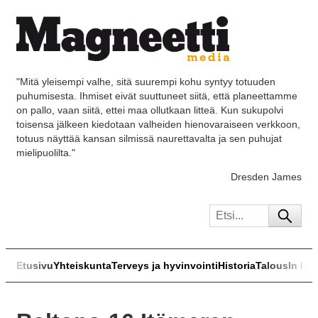
"Mitä yleisempi valhe, sitä suurempi kohu syntyy totuuden
puhumisesta. Ihmiset eivät suuttuneet siitä, että planeettamme
on pallo, vaan siitä, ettei maa ollutkaan litteä. Kun sukupolvi
toisensa jälkeen kiedotaan valheiden hienovaraiseen verkkoon,
totuus näyttää kansan silmissä naurettavalta ja sen puhujat
mielipuolilta."
Dresden James
Etusivu
Yhteiskunta
Terveys ja hyvinvointi
Historia
Talous
In Eng