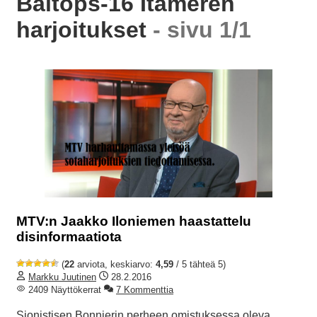
Baltops-16 Itämeren
harjoitukset
- sivu 1/1
MTV:n Jaakko Iloniemen haastattelu
disinformaatiota
(
22
arviota, keskiarvo:
4,59
/ 5 tähteä 5)
Markku Juutinen
28.2.2016
2409 Näyttökerrat
7 Kommenttia
Sionistisen Bonnierin perheen omistuksessa oleva