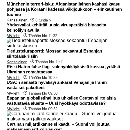
Münchenin terrori-isku: Afganistanilainen kaahasi kaasu
pohjassa ja Koraani kädessä väkijoukkoon – elinkautinen
tuomio
Kansalainen
|
6 tuntia >
Yhdysvallat kehittää uusia virusperäisiä bioaseita
keinoälyn avulla
MV-lehti
|
Tänään klo 11:32
Tiedusteluraportti: Mossad sekaantui Espanjan
siirtolaiskriisiin
Kansalainen
|
Tänään klo 11:11
Riski Naton false flag -valehyökkäyksistä kasvaa jyrkästi
Ukrainan romahtaessa
MV-lehti
|
Tänään klo 10:38
USA:n senaatti hyväksyi ankarat Venäjän ja Iranin
vastaiset pakotteet
MV-lehti
|
Tänään klo 09:50
Espanjan globalistihallitus uhkailee Ceutan siirtolaisia
vastustavia alueita – Uusi hyökkäys odottavissa?
MV-lehti
|
Tänään klo 09:32
Carunan miljardikanne ei kaadu – Suomi voi joutua
maksamaan jättikorvaukset