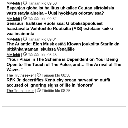
MV-lehti
|
Tänään klo 09:50
Espanjan globalistihallitus uhkailee Ceutan siirtolaisia
vastustavia alueita – Uusi hyökkäys odottavissa?
MV-lehti
|
Tänään klo 09:32
Sensuuri hallitsee Ruotsissa: Globalistipuolueet
haastavalta Vaihtoehto Ruotsilta (AfS) estetään kaikki
vaalimainonta
MV-lehti
|
Tänään klo 09:04
The Atlantic: Elon Musk estää Kiovan joukoilta Starlinkin
pitkänkantaman iskuissa Venäjälle
MV-lehti
|
Tänään klo 08:45
“Your Place in The Scheme is Dependent on Your Being
Open to The Touch of The Pulse, and… The Arrival of The
Waves.”
The Truthseeker
|
Tänään klo 08:30
RFK Jr. decertifies Kentucky organ harvesting outfit
accused of ignoring signs of life in ‘donors’
The Truthseeker
|
Tänään klo 08:25