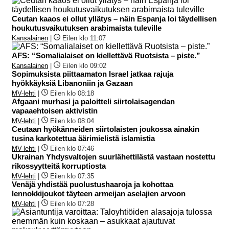
Ceutan kaaos ei ollut yllätys – näin Espanja loi täydellisen
houkutusvaikutuksen arabimaista tuleville
Kansalainen
|
Eilen klo 11:07
AFS: “Somalialaiset on kiellettävä Ruotsista – piste.”
Kansalainen
|
Eilen klo 09:02
Sopimuksista piittaamaton Israel jatkaa rajuja
hyökkäyksiä Libanoniin ja Gazaan
MV-lehti
|
Eilen klo 08:18
Afgaani murhasi ja paloitteli siirtolaisagendan
vapaaehtoisen aktivistin
MV-lehti
|
Eilen klo 08:04
Ceutaan hyökänneiden siirtolaisten joukossa ainakin
tusina karkotettua äärimielistä islamistia
MV-lehti
|
Eilen klo 07:46
Ukrainan Yhdysvaltojen suurlähettilästä vastaan nostettu
rikossyytteitä korruptiosta
MV-lehti
|
Eilen klo 07:35
Venäjä yhdistää puolustushaaroja ja kohottaa
lennokkijoukot täyteen armeijan aselajien arvoon
MV-lehti
|
Eilen klo 07:28