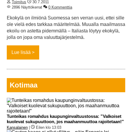
Toimitus
30.7.2011
2896 Näyttökerrat
0 Kommenttia
Ekokylä on ilmiönä Suomessa sen verran uusi, ettei sille
ole vielä edes tarkkaa määritelmää. Muualla maailmassa
ekoilu on astetta pidemmällä – Italiasta löytyy ekokylä,
jolla on jopa oma valuuttajärjestelmä.
Lue lisää
Kotimaa
Tunteikas romahdus kaupunginvaltuustossa: ”Valkoiset
kuolevat sukupuuttoon, jos maahanmuuttoa rajoitetaan!”
Kansalainen
|
Eilen klo 13:03