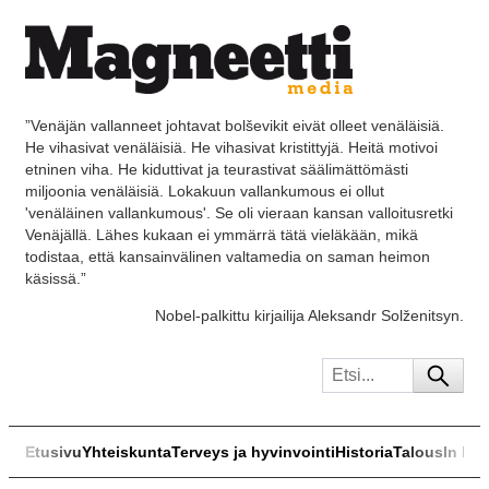
”Venäjän vallanneet johtavat bolševikit eivät olleet venäläisiä.
He vihasivat venäläisiä. He vihasivat kristittyjä. Heitä motivoi
etninen viha. He kiduttivat ja teurastivat säälimättömästi
miljoonia venäläisiä. Lokakuun vallankumous ei ollut
'venäläinen vallankumous'. Se oli vieraan kansan valloitusretki
Venäjällä. Lähes kukaan ei ymmärrä tätä vieläkään, mikä
todistaa, että kansainvälinen valtamedia on saman heimon
käsissä.”
Nobel-palkittu kirjailija Aleksandr Solženitsyn.
Etusivu
Yhteiskunta
Terveys ja hyvinvointi
Historia
Talous
In Eng