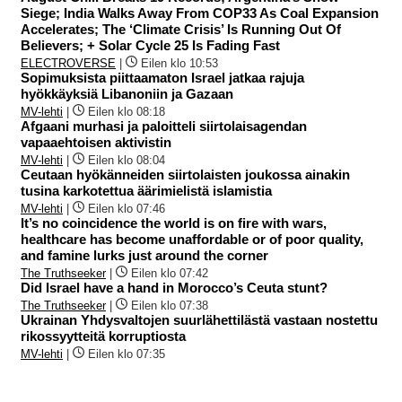
Siege; India Walks Away From COP33 As Coal Expansion
Accelerates; The ‘Climate Crisis’ Is Running Out Of
Believers; + Solar Cycle 25 Is Fading Fast
ELECTROVERSE
|
Eilen klo 10:53
Sopimuksista piittaamaton Israel jatkaa rajuja
hyökkäyksiä Libanoniin ja Gazaan
MV-lehti
|
Eilen klo 08:18
Afgaani murhasi ja paloitteli siirtolaisagendan
vapaaehtoisen aktivistin
MV-lehti
|
Eilen klo 08:04
Ceutaan hyökänneiden siirtolaisten joukossa ainakin
tusina karkotettua äärimielistä islamistia
MV-lehti
|
Eilen klo 07:46
It’s no coincidence the world is on fire with wars,
healthcare has become unaffordable or of poor quality,
and famine lurks just around the corner
The Truthseeker
|
Eilen klo 07:42
Did Israel have a hand in Morocco’s Ceuta stunt?
The Truthseeker
|
Eilen klo 07:38
Ukrainan Yhdysvaltojen suurlähettilästä vastaan nostettu
rikossyytteitä korruptiosta
MV-lehti
|
Eilen klo 07:35