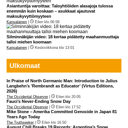
Asiantuntija varoittaa: Taloyhtiöiden alasajoja tulossa
enemmän kuin koskaan – asukkaat ajautuvat
maksukyvyttömyyteen
Kansalainen
|
Eilen klo 06:58
Silminnäkijän video: 18 kertaa pidätetty maahanmuuttaja
talloi miehen koomaan
Kansalainen
|
Keskiviikkona klo 13:01
Ulkomaat
In Praise of North Germanic Man: Introduction to Julius
Langbehn’s ‘Rembrandt as Educator‘ (Virtus Editions,
2026)
The Occidental Observer
|
Eilen klo 20:05
Fauci’s Never-Ending Snow Day
The Occidental Observer
|
Eilen klo 17:52
Mike Stone – Amerika Committed Genocide in Japan 81
Years Ago Today
The Truthseeker
|
Eilen klo 16:50
August Chill Breaks 19 Records; Argentina’s Snow