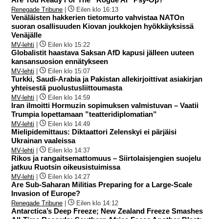
Renegade Tribune
|
Eilen klo 16:13
Venäläisten hakkerien tietomurto vahvistaa NATOn
suoran osallisuuden Kiovan joukkojen hyökkäyksissä
Venäjälle
MV-lehti
|
Eilen klo 15:22
Globalistit haastava Saksan AfD kapusi jälleen uuteen
kansansuosion ennätykseen
MV-lehti
|
Eilen klo 15:07
Turkki, Saudi-Arabia ja Pakistan allekirjoittivat asiakirjan
yhteisestä puolustusliittoumasta
MV-lehti
|
Eilen klo 14:59
Iran ilmoitti Hormuzin sopimuksen valmistuvan – Vaatii
Trumpia lopettamaan ”teatteridiplomatian”
MV-lehti
|
Eilen klo 14:49
Mielipidemittaus: Diktaattori Zelenskyi ei pärjäisi
Ukrainan vaaleissa
MV-lehti
|
Eilen klo 14:37
Rikos ja rangaitsemattomuus – Siirtolaisjengien suojelu
jatkuu Ruotsin oikeusistuimissa
MV-lehti
|
Eilen klo 14:27
Are Sub-Saharan Militias Preparing for a Large-Scale
Invasion of Europe?
Renegade Tribune
|
Eilen klo 14:12
Antarctica’s Deep Freeze; New Zealand Freeze Smashes