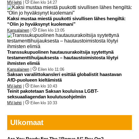
MV-lehti
|
Eilen klo 14:27
Kaksi mustaa miestä puukotti sivullisen lähes hengiltä:
“Olin jo hyväksynyt kuolemani”
Kansalainen
|
Eilen klo 13:05
Transsukupuolinen hautausurakoitsija syytettynä
testamenttihuijauksesta – hautaustoimistosta löytyi
ihmisten elimiä
Kansalainen
|
Eilen klo 11:06
Saksan varaliittokansleri esittää globalistit haastavan
AfD-puolueen kieltämistä
MV-lehti
|
Eilen klo 10:43
Teinit pakotetaan Saksan kouluissa LGBT-
seksuaaliagendan koulutusohjelmiin
MV-lehti
|
Eilen klo 10:33
Ulkomaat
Are You Ready For The “Rogue AI” Psy-Op?