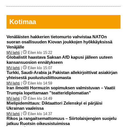
Kotimaa
Venäläisten hakkerien tietomurto vahvistaa NATOn
suoran osallisuuden Kiovan joukkojen hyökkäyksissä
Venäjälle
MV-lehti
|
Eilen klo 15:22
Globalistit haastava Saksan AfD kapusi jälleen uuteen
kansansuosion ennätykseen
MV-lehti
|
Eilen klo 15:07
Turkki, Saudi-Arabia ja Pakistan allekirjoittivat asiakirjan
yhteisestä puolustusliittoumasta
MV-lehti
|
Eilen klo 14:59
Iran ilmoitti Hormuzin sopimuksen valmistuvan – Vaatii
Trumpia lopettamaan ”teatteridiplomatian”
MV-lehti
|
Eilen klo 14:49
Mielipidemittaus: Diktaattori Zelenskyi ei pärjäisi
Ukrainan vaaleissa
MV-lehti
|
Eilen klo 14:37
Rikos ja rangaitsemattomuus – Siirtolaisjengien suojelu
jatkuu Ruotsin oikeusistuimissa