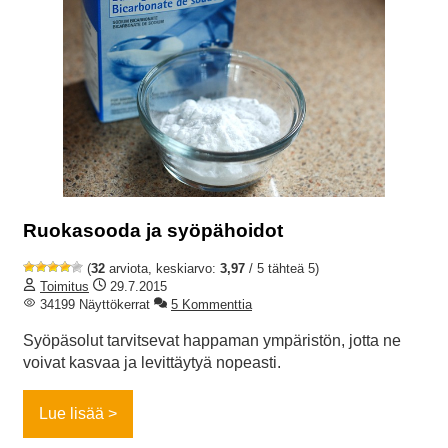
Ruokasooda ja syöpähoidot
(
32
arviota, keskiarvo:
3,97
/ 5 tähteä 5)
Toimitus
29.7.2015
34199 Näyttökerrat
5 Kommenttia
Syöpäsolut tarvitsevat happaman ympäristön, jotta ne
voivat kasvaa ja levittäytyä nopeasti.
Lue lisää