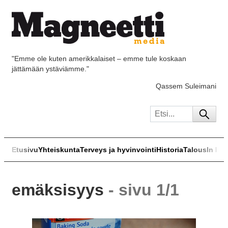
"Emme ole kuten amerikkalaiset – emme tule koskaan
jättämään ystäviämme."
Qassem Suleimani
Etusivu
Yhteiskunta
Terveys ja hyvinvointi
Historia
Talous
In Eng
emäksisyys
- sivu 1/1