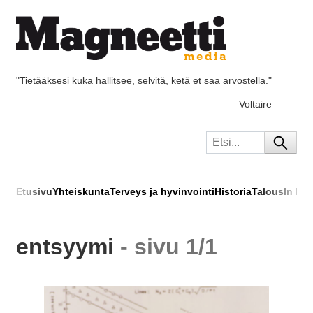
"Tietääksesi kuka hallitsee, selvitä, ketä et saa arvostella."
Voltaire
Etusivu
Yhteiskunta
Terveys ja hyvinvointi
Historia
Talous
In Eng
entsyymi
- sivu 1/1