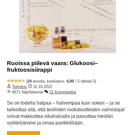
Ruoissa piilevä vaara: Glukoosi–
fruktoosisiirappi
(
24
arviota, keskiarvo:
4,00
/ 5 tähteä 5)
Toimitus
11.10.2012
4571 Näyttökerrat
21 Kommenttia
Se on todella halpaa – halvempaa kuin sokeri – ja se
tarkoittaa sitä, että teollisten ruokatuotteiden valmistajat
voivat makeuttaa sikahalvalla ja paisuttaa meidän
vyötäröämme ja omaa pankkitiliään.