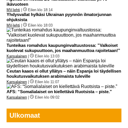
ikävuoteen
MV-lehti
|
Eilen klo 18:14
Yhdysvallat hylkäsi Ukrainan pyynnön ilmatorjunnan
ohjuksista
MV-lehti
|
Eilen klo 18:03
Tunteikas romahdus kaupunginvaltuustossa: ”Valkoiset
kuolevat sukupuuttoon, jos maahanmuuttoa rajoitetaan!”
Kansalainen
|
Eilen klo 13:03
Ceutan kaaos ei ollut yllätys – näin Espanja loi täydellisen
houkutusvaikutuksen arabimaista tuleville
Kansalainen
|
Eilen klo 11:07
AFS: “Somalialaiset on kiellettävä Ruotsista – piste.”
Kansalainen
|
Eilen klo 09:02
Ulkomaat