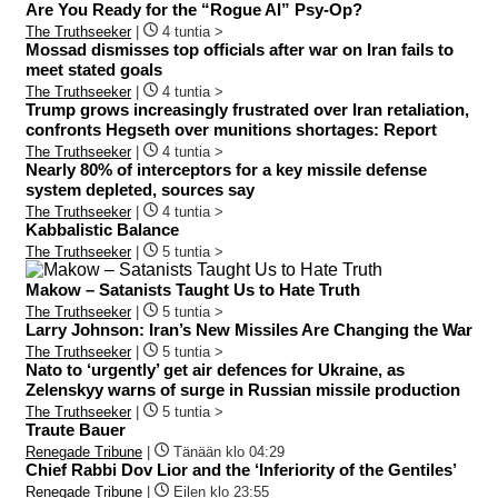
Are You Ready for the “Rogue AI” Psy-Op?
The Truthseeker
|
4 tuntia >
Mossad dismisses top officials after war on Iran fails to
meet stated goals
The Truthseeker
|
4 tuntia >
Trump grows increasingly frustrated over Iran retaliation,
confronts Hegseth over munitions shortages: Report
The Truthseeker
|
4 tuntia >
Nearly 80% of interceptors for a key missile defense
system depleted, sources say
The Truthseeker
|
4 tuntia >
Kabbalistic Balance
The Truthseeker
|
5 tuntia >
Makow – Satanists Taught Us to Hate Truth
The Truthseeker
|
5 tuntia >
Larry Johnson: Iran’s New Missiles Are Changing the War
The Truthseeker
|
5 tuntia >
Nato to ‘urgently’ get air defences for Ukraine, as
Zelenskyy warns of surge in Russian missile production
The Truthseeker
|
5 tuntia >
Traute Bauer
Renegade Tribune
|
Tänään klo 04:29
Chief Rabbi Dov Lior and the ‘Inferiority of the Gentiles’
Renegade Tribune
|
Eilen klo 23:55