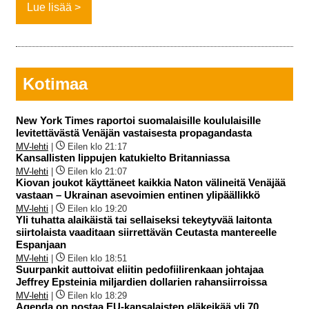
Lue lisää
Kotimaa
New York Times raportoi suomalaisille koululaisille
levitettävästä Venäjän vastaisesta propagandasta
MV-lehti
|
Eilen klo 21:17
Kansallisten lippujen katukielto Britanniassa
MV-lehti
|
Eilen klo 21:07
Kiovan joukot käyttäneet kaikkia Naton välineitä Venäjää
vastaan – Ukrainan asevoimien entinen ylipäällikkö
MV-lehti
|
Eilen klo 19:20
Yli tuhatta alaikäistä tai sellaiseksi tekeytyvää laitonta
siirtolaista vaaditaan siirrettävän Ceutasta mantereelle
Espanjaan
MV-lehti
|
Eilen klo 18:51
Suurpankit auttoivat eliitin pedofiilirenkaan johtajaa
Jeffrey Epsteinia miljardien dollarien rahansiirroissa
MV-lehti
|
Eilen klo 18:29
Agenda on nostaa EU-kansalaisten eläkeikää yli 70