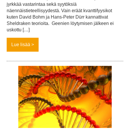
jyrkkää vastarintaa sekä syytöksiä
näennäistieteellisyydestä. Vain eräät kvanttifyysikot
kuten David Bohm ja Hans-Peter Dürr kannattivat
Sheldraken teorioita. Geenien löytymisen jälkeen ei
uskottu […]
Lue lisää