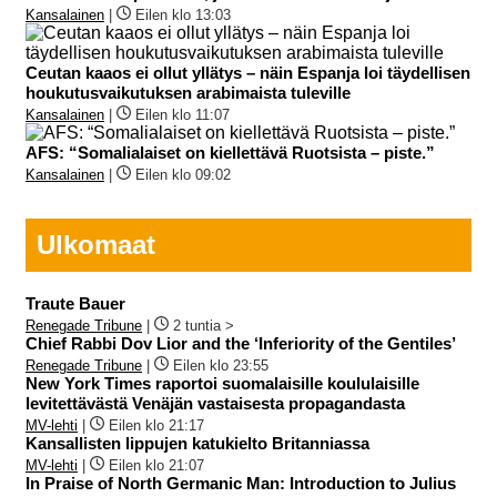
Kansalainen
|
Eilen klo 13:03
Ceutan kaaos ei ollut yllätys – näin Espanja loi täydellisen
houkutusvaikutuksen arabimaista tuleville
Kansalainen
|
Eilen klo 11:07
AFS: “Somalialaiset on kiellettävä Ruotsista – piste.”
Kansalainen
|
Eilen klo 09:02
Ulkomaat
Traute Bauer
Renegade Tribune
|
2 tuntia >
Chief Rabbi Dov Lior and the ‘Inferiority of the Gentiles’
Renegade Tribune
|
Eilen klo 23:55
New York Times raportoi suomalaisille koululaisille
levitettävästä Venäjän vastaisesta propagandasta
MV-lehti
|
Eilen klo 21:17
Kansallisten lippujen katukielto Britanniassa
MV-lehti
|
Eilen klo 21:07
In Praise of North Germanic Man: Introduction to Julius