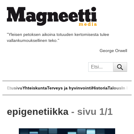
"Yleisen petoksen aikoina totuuden kertomisesta tulee
vallankumouksellinen teko."
George Orwell
Etusivu
Yhteiskunta
Terveys ja hyvinvointi
Historia
Talous
In Eng
epigenetiikka
- sivu 1/1