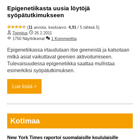
Epigenetiikasta uusia löytöjä
syöpätutkimukseen
(
11
arviota, keskiarvo:
4,91
/ 5 tähteä 5)
Toimitus
26.2.2011
1750 Näyttökerrat
1 Kommenttia
Epigenetiikassa irtaudutaan itse geeneistä ja katsotaan
mitkä asiat vaikuttavat geenien aktivoitumiseen.
Tulevaisuudessa epigenetiikka saattaa mullistaa
esimerkiksi syöpätutkimuksen.
Lue lisää
Kotimaa
New York Times raportoi suomalaisille koululaisille