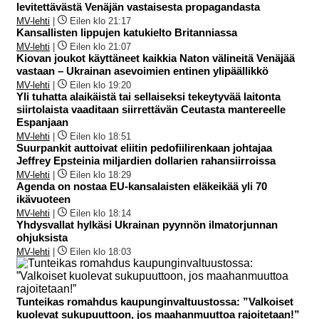
levitettävästä Venäjän vastaisesta propagandasta
MV-lehti
|
Eilen klo 21:17
Kansallisten lippujen katukielto Britanniassa
MV-lehti
|
Eilen klo 21:07
Kiovan joukot käyttäneet kaikkia Naton välineitä Venäjää
vastaan – Ukrainan asevoimien entinen ylipäällikkö
MV-lehti
|
Eilen klo 19:20
Yli tuhatta alaikäistä tai sellaiseksi tekeytyvää laitonta
siirtolaista vaaditaan siirrettävän Ceutasta mantereelle
Espanjaan
MV-lehti
|
Eilen klo 18:51
Suurpankit auttoivat eliitin pedofiilirenkaan johtajaa
Jeffrey Epsteinia miljardien dollarien rahansiirroissa
MV-lehti
|
Eilen klo 18:29
Agenda on nostaa EU-kansalaisten eläkeikää yli 70
ikävuoteen
MV-lehti
|
Eilen klo 18:14
Yhdysvallat hylkäsi Ukrainan pyynnön ilmatorjunnan
ohjuksista
MV-lehti
|
Eilen klo 18:03
Tunteikas romahdus kaupunginvaltuustossa: ”Valkoiset
kuolevat sukupuuttoon, jos maahanmuuttoa rajoitetaan!”