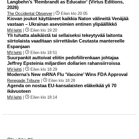
Langbehn’s ‘Rembrandt as Educator‘ (Virtus Editions,
2026)
The Occidental Observer
|
Eilen klo 20:05
Kiovan joukot käyttäneet kaikkia Naton välineitä Venäjää
vastaan – Ukrainan asevoimien entinen ylipäällikkö
MV-lehti
|
Eilen klo 19:20
Yli tuhatta alaikäistä tai sellaiseksi tekeytyvää laitonta
siirtolaista vaaditaan siirrettävän Ceutasta mantereelle
Espanjaan
MV-lehti
|
Eilen klo 18:51
Suurpankit auttoivat eliitin pedofiilirenkaan johtajaa
Jeffrey Epsteinia miljardien dollarien rahansiirroissa
MV-lehti
|
Eilen klo 18:29
Moderna’s New mRNA Flu ‘Vaccine’ Wins FDA Approval
Renegade Tribune
|
Eilen klo 18:28
Agenda on nostaa EU-kansalaisten eläkeikää yli 70
ikävuoteen
MV-lehti
|
Eilen klo 18:14