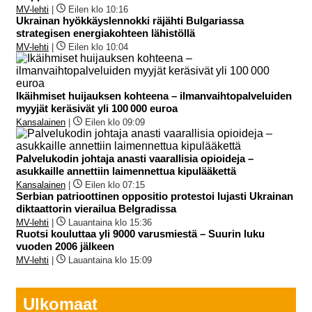
MV-lehti
|
Eilen klo 10:16
Ukrainan hyökkäyslennokki räjähti Bulgariassa
strategisen energiakohteen lähistöllä
MV-lehti
|
Eilen klo 10:04
Ikäihmiset huijauksen kohteena – ilmanvaihtopalveluiden
myyjät keräsivät yli 100 000 euroa
Kansalainen
|
Eilen klo 09:09
Palvelukodin johtaja anasti vaarallisia opioideja –
asukkaille annettiin laimennettua kipulääkettä
Kansalainen
|
Eilen klo 07:15
Serbian patrioottinen oppositio protestoi lujasti Ukrainan
diktaattorin vierailua Belgradissa
MV-lehti
|
Lauantaina klo 15:36
Ruotsi kouluttaa yli 9000 varusmiestä – Suurin luku
vuoden 2006 jälkeen
MV-lehti
|
Lauantaina klo 15:09
Ulkomaat