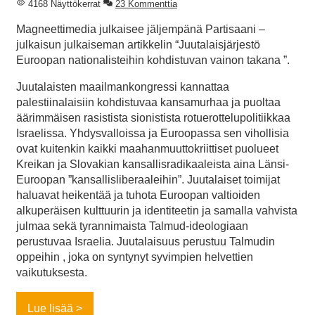
4168 Näyttökerrat
23 Kommenttia
Magneettimedia julkaisee jäljempänä Partisaani –
julkaisun julkaiseman artikkelin “Juutalaisjärjestö
Euroopan nationalisteihin kohdistuvan vainon takana ”.
Juutalaisten maailmankongressi kannattaa
palestiinalaisiin kohdistuvaa kansamurhaa ja puoltaa
äärimmäisen rasistista sionistista rotuerottelupolitiikkaa
Israelissa. Yhdysvalloissa ja Euroopassa sen vihollisia
ovat kuitenkin kaikki maahanmuuttokriittiset puolueet
Kreikan ja Slovakian kansallisradikaaleista aina Länsi-
Euroopan ”kansallisliberaaleihin”. Juutalaiset toimijat
haluavat heikentää ja tuhota Euroopan valtioiden
alkuperäisen kulttuurin ja identiteetin ja samalla vahvista
julmaa sekä tyrannimaista Talmud-ideologiaan
perustuvaa Israelia. Juutalaisuus perustuu Talmudin
oppeihin , joka on syntynyt syvimpien helvettien
vaikutuksesta.
Lue lisää