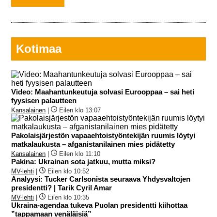
Kotimaa
Video: Maahantunkeutuja solvasi Eurooppaa – sai heti
fyysisen palautteen
Kansalainen
|
Eilen klo 13:07
Pakolaisjärjestön vapaaehtoistyöntekijän ruumis löytyi
matkalaukusta – afganistanilainen mies pidätetty
Kansalainen
|
Eilen klo 11:10
Pakina: Ukrainan sota jatkuu, mutta miksi?
MV-lehti
|
Eilen klo 10:52
Analyysi: Tucker Carlsonista seuraava Yhdysvaltojen
presidentti? | Tarik Cyril Amar
MV-lehti
|
Eilen klo 10:35
Ukraina-agendaa tukeva Puolan presidentti kiihottaa
”tappamaan venäläisiä”