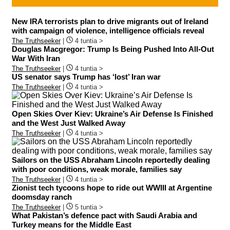
New IRA terrorists plan to drive migrants out of Ireland
with campaign of violence, intelligence officials reveal
The Truthseeker
|
4 tuntia >
Douglas Macgregor: Trump Is Being Pushed Into All-Out
War With Iran
The Truthseeker
|
4 tuntia >
US senator says Trump has ‘lost’ Iran war
The Truthseeker
|
4 tuntia >
Open Skies Over Kiev: Ukraine’s Air Defense Is Finished
and the West Just Walked Away
The Truthseeker
|
4 tuntia >
Sailors on the USS Abraham Lincoln reportedly dealing
with poor conditions, weak morale, families say
The Truthseeker
|
4 tuntia >
Zionist tech tycoons hope to ride out WWIII at Argentine
doomsday ranch
The Truthseeker
|
5 tuntia >
What Pakistan’s defence pact with Saudi Arabia and
Turkey means for the Middle East