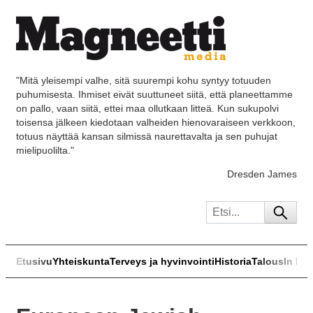
"Mitä yleisempi valhe, sitä suurempi kohu syntyy totuuden
puhumisesta. Ihmiset eivät suuttuneet siitä, että planeettamme
on pallo, vaan siitä, ettei maa ollutkaan litteä. Kun sukupolvi
toisensa jälkeen kiedotaan valheiden hienovaraiseen verkkoon,
totuus näyttää kansan silmissä naurettavalta ja sen puhujat
mielipuolilta."
Dresden James
Etusivu
Yhteiskunta
Terveys ja hyvinvointi
Historia
Talous
In Eng