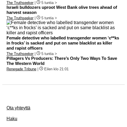
The Truthseeker
|
5 tuntia >
Israeli bulldozers uproot West Bank olive trees ahead of
harvest season
The Truthseeker
|
5 tuntia >
Female detective who labelled transgender women ‘c**ks
in frocks’ is sacked and put on same blacklist as killer
and rapist officers
The Truthseeker
|
5 tuntia >
Pillagers Vs Producers: There’s Only Two Ways To Save
The Western World
Renegade Tribune
|
Eilen klo 21:01
Ota yhteyttä
Haku