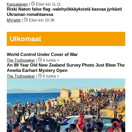
Kansalainen
|
Eilen klo 11:11
Riski Naton false flag -valehyökkäyksistä kasvaa jyrkästi
Ukrainan romahtaessa
MV-lehti
|
Eilen klo 10:38
Ulkomaat
World Control Under Cover of War
The Truthseeker
|
6 tuntia >
An 89 Year Old New Zealand Survey Photo Just Blew The
Amelia Earhart Mystery Open
The Truthseeker
|
6 tuntia >