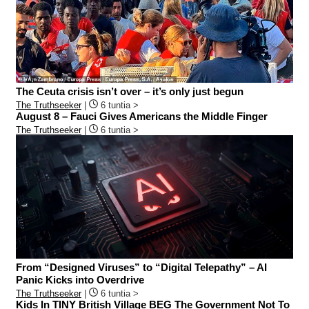
The Ceuta crisis isn’t over – it’s only just begun
The Truthseeker
|
6 tuntia >
August 8 – Fauci Gives Americans the Middle Finger
The Truthseeker
|
6 tuntia >
From “Designed Viruses” to “Digital Telepathy” – AI
Panic Kicks into Overdrive
The Truthseeker
|
6 tuntia >
Kids In TINY British Village BEG The Government Not To