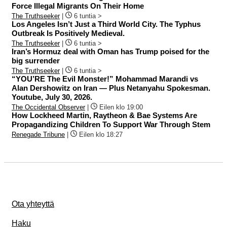
Force Illegal Migrants On Their Home
The Truthseeker
|
6 tuntia >
Los Angeles Isn’t Just a Third World City. The Typhus
Outbreak Is Positively Medieval.
The Truthseeker
|
6 tuntia >
Iran’s Hormuz deal with Oman has Trump poised for the
big surrender
The Truthseeker
|
6 tuntia >
“YOU’RE The Evil Monster!” Mohammad Marandi vs
Alan Dershowitz on Iran — Plus Netanyahu Spokesman.
Youtube, July 30, 2026.
The Occidental Observer
|
Eilen klo 19:00
How Lockheed Martin, Raytheon & Bae Systems Are
Propagandizing Children To Support War Through Stem
Renegade Tribune
|
Eilen klo 18:27
Ota yhteyttä
Haku