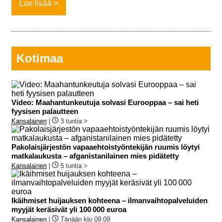
Lue lisää
Kotimaa
Video: Maahantunkeutuja solvasi Eurooppaa – sai heti
fyysisen palautteen
Kansalainen
|
3 tuntia >
Pakolaisjärjestön vapaaehtoistyöntekijän ruumis löytyi
matkalaukusta – afganistanilainen mies pidätetty
Kansalainen
|
5 tuntia >
Ikäihmiset huijauksen kohteena – ilmanvaihtopalveluiden
myyjät keräsivät yli 100 000 euroa
Kansalainen
|
Tänään klo 09:09