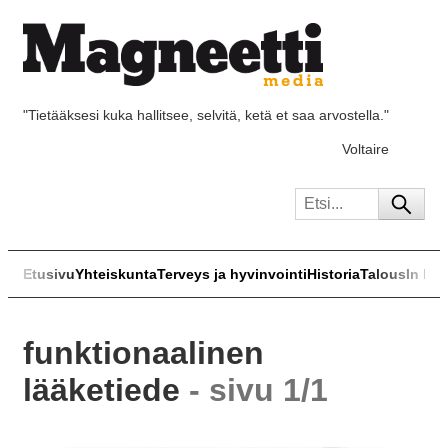
"Tietääksesi kuka hallitsee, selvitä, ketä et saa arvostella."
Voltaire
Etusivu
Yhteiskunta
Terveys ja hyvinvointi
Historia
Talous
In Eng
funktionaalinen
lääketiede
- sivu 1/1