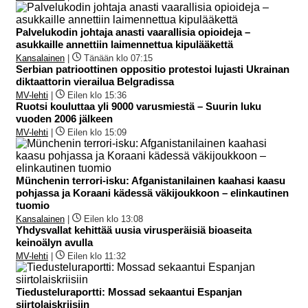
Palvelukodin johtaja anasti vaarallisia opioideja –
asukkaille annettiin laimennettua kipulääkettä
Kansalainen
|
Tänään klo 07:15
Serbian patrioottinen oppositio protestoi lujasti Ukrainan
diktaattorin vierailua Belgradissa
MV-lehti
|
Eilen klo 15:36
Ruotsi kouluttaa yli 9000 varusmiestä – Suurin luku
vuoden 2006 jälkeen
MV-lehti
|
Eilen klo 15:09
Münchenin terrori-isku: Afganistanilainen kaahasi kaasu
pohjassa ja Koraani kädessä väkijoukkoon – elinkautinen
tuomio
Kansalainen
|
Eilen klo 13:08
Yhdysvallat kehittää uusia virusperäisiä bioaseita
keinoälyn avulla
MV-lehti
|
Eilen klo 11:32
Tiedusteluraportti: Mossad sekaantui Espanjan
siirtolaiskriisiin