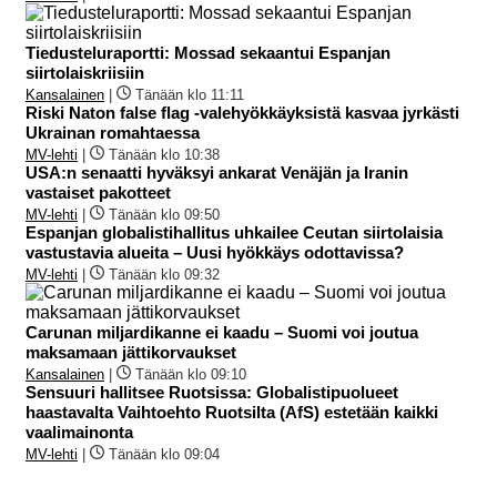
Tiedusteluraportti: Mossad sekaantui Espanjan
siirtolaiskriisiin
Kansalainen
|
Tänään klo 11:11
Riski Naton false flag -valehyökkäyksistä kasvaa jyrkästi
Ukrainan romahtaessa
MV-lehti
|
Tänään klo 10:38
USA:n senaatti hyväksyi ankarat Venäjän ja Iranin
vastaiset pakotteet
MV-lehti
|
Tänään klo 09:50
Espanjan globalistihallitus uhkailee Ceutan siirtolaisia
vastustavia alueita – Uusi hyökkäys odottavissa?
MV-lehti
|
Tänään klo 09:32
Carunan miljardikanne ei kaadu – Suomi voi joutua
maksamaan jättikorvaukset
Kansalainen
|
Tänään klo 09:10
Sensuuri hallitsee Ruotsissa: Globalistipuolueet
haastavalta Vaihtoehto Ruotsilta (AfS) estetään kaikki
vaalimainonta
MV-lehti
|
Tänään klo 09:04