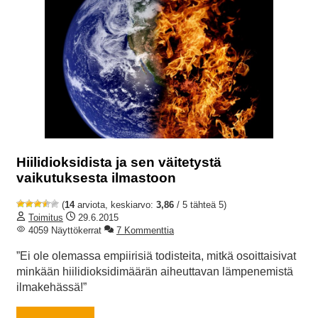
Hiilidioksidista ja sen väitetystä
vaikutuksesta ilmastoon
(
14
arviota, keskiarvo:
3,86
/ 5 tähteä 5)
Toimitus
29.6.2015
4059 Näyttökerrat
7 Kommenttia
”Ei ole olemassa empiirisiä todisteita, mitkä osoittaisivat
minkään hiilidioksidimäärän aiheuttavan lämpenemistä
ilmakehässä!”