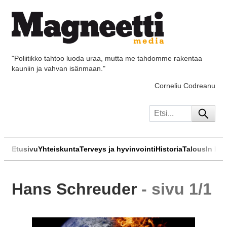
"Poliitikko tahtoo luoda uraa, mutta me tahdomme rakentaa
kauniin ja vahvan isänmaan."
Corneliu Codreanu
Etusivu
Yhteiskunta
Terveys ja hyvinvointi
Historia
Talous
In Eng
Hans Schreuder
- sivu 1/1