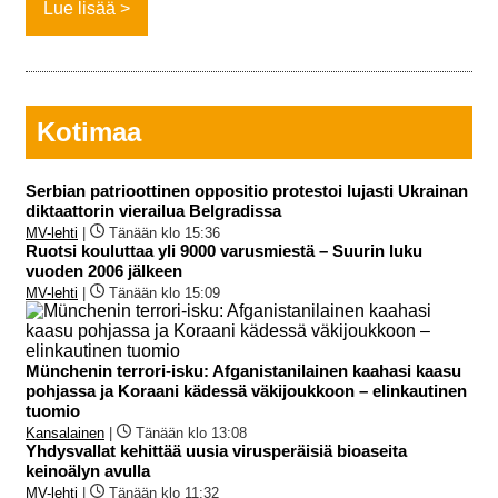
Lue lisää
Kotimaa
Serbian patrioottinen oppositio protestoi lujasti Ukrainan
diktaattorin vierailua Belgradissa
MV-lehti
|
Tänään klo 15:36
Ruotsi kouluttaa yli 9000 varusmiestä – Suurin luku
vuoden 2006 jälkeen
MV-lehti
|
Tänään klo 15:09
Münchenin terrori-isku: Afganistanilainen kaahasi kaasu
pohjassa ja Koraani kädessä väkijoukkoon – elinkautinen
tuomio
Kansalainen
|
Tänään klo 13:08
Yhdysvallat kehittää uusia virusperäisiä bioaseita
keinoälyn avulla
MV-lehti
|
Tänään klo 11:32