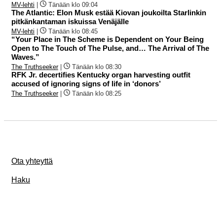
MV-lehti
|
Tänään klo 09:04
The Atlantic: Elon Musk estää Kiovan joukoilta Starlinkin
pitkänkantaman iskuissa Venäjälle
MV-lehti
|
Tänään klo 08:45
“Your Place in The Scheme is Dependent on Your Being
Open to The Touch of The Pulse, and… The Arrival of The
Waves.”
The Truthseeker
|
Tänään klo 08:30
RFK Jr. decertifies Kentucky organ harvesting outfit
accused of ignoring signs of life in ‘donors’
The Truthseeker
|
Tänään klo 08:25
Ota yhteyttä
Haku