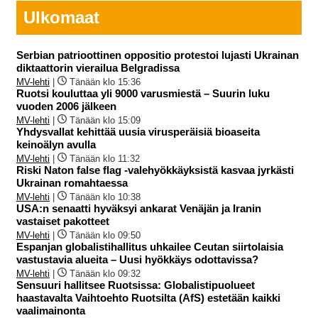
Ulkomaat
Serbian patrioottinen oppositio protestoi lujasti Ukrainan
diktaattorin vierailua Belgradissa
MV-lehti
|
Tänään klo 15:36
Ruotsi kouluttaa yli 9000 varusmiestä – Suurin luku
vuoden 2006 jälkeen
MV-lehti
|
Tänään klo 15:09
Yhdysvallat kehittää uusia virusperäisiä bioaseita
keinoälyn avulla
MV-lehti
|
Tänään klo 11:32
Riski Naton false flag -valehyökkäyksistä kasvaa jyrkästi
Ukrainan romahtaessa
MV-lehti
|
Tänään klo 10:38
USA:n senaatti hyväksyi ankarat Venäjän ja Iranin
vastaiset pakotteet
MV-lehti
|
Tänään klo 09:50
Espanjan globalistihallitus uhkailee Ceutan siirtolaisia
vastustavia alueita – Uusi hyökkäys odottavissa?
MV-lehti
|
Tänään klo 09:32
Sensuuri hallitsee Ruotsissa: Globalistipuolueet
haastavalta Vaihtoehto Ruotsilta (AfS) estetään kaikki
vaalimainonta