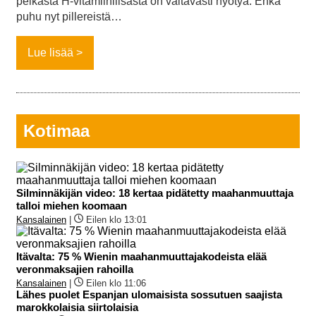
pelkästä H-vitamiinilisästä on valtavasti hyötyä. Enkä
puhu nyt pillereistä…
Lue lisää
Kotimaa
Silminnäkijän video: 18 kertaa pidätetty maahanmuuttaja
talloi miehen koomaan
Kansalainen
|
Eilen klo 13:01
Itävalta: 75 % Wienin maahanmuuttajakodeista elää
veronmaksajien rahoilla
Kansalainen
|
Eilen klo 11:06
Lähes puolet Espanjan ulomaisista sossutuen saajista
marokkolaisia siirtolaisia