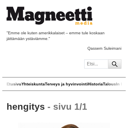
"Emme ole kuten amerikkalaiset – emme tule koskaan
jättämään ystäviämme."
Qassem Suleimani
Etusivu
Yhteiskunta
Terveys ja hyvinvointi
Historia
Talous
In Eng
hengitys
- sivu 1/1