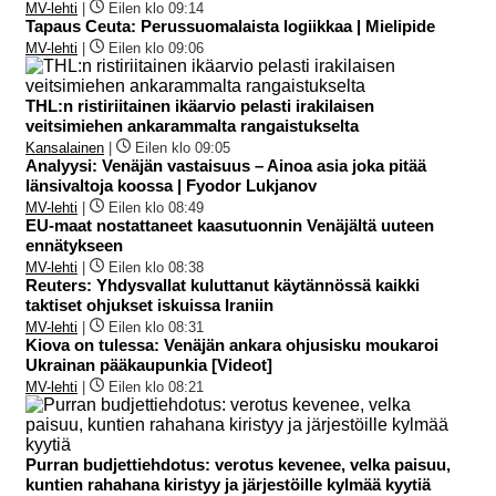
MV-lehti
|
Eilen klo 09:14
Tapaus Ceuta: Perussuomalaista logiikkaa | Mielipide
MV-lehti
|
Eilen klo 09:06
THL:n ristiriitainen ikäarvio pelasti irakilaisen
veitsimiehen ankarammalta rangaistukselta
Kansalainen
|
Eilen klo 09:05
Analyysi: Venäjän vastaisuus – Ainoa asia joka pitää
länsivaltoja koossa | Fyodor Lukjanov
MV-lehti
|
Eilen klo 08:49
EU-maat nostattaneet kaasutuonnin Venäjältä uuteen
ennätykseen
MV-lehti
|
Eilen klo 08:38
Reuters: Yhdysvallat kuluttanut käytännössä kaikki
taktiset ohjukset iskuissa Iraniin
MV-lehti
|
Eilen klo 08:31
Kiova on tulessa: Venäjän ankara ohjusisku moukaroi
Ukrainan pääkaupunkia [Videot]
MV-lehti
|
Eilen klo 08:21
Purran budjettiehdotus: verotus kevenee, velka paisuu,
kuntien rahahana kiristyy ja järjestöille kylmää kyytiä