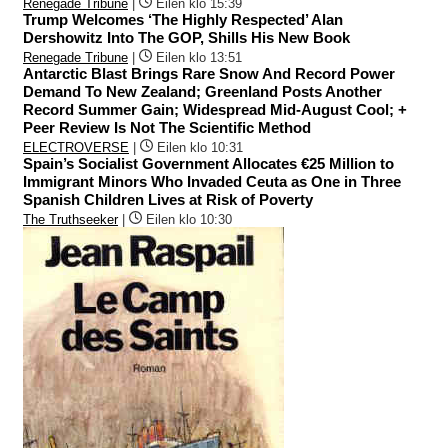
Renegade Tribune
|
Eilen klo 15:39
Trump Welcomes ‘The Highly Respected’ Alan
Dershowitz Into The GOP, Shills His New Book
Renegade Tribune
|
Eilen klo 13:51
Antarctic Blast Brings Rare Snow And Record Power
Demand To New Zealand; Greenland Posts Another
Record Summer Gain; Widespread Mid-August Cool; +
Peer Review Is Not The Scientific Method
ELECTROVERSE
|
Eilen klo 10:31
Spain’s Socialist Government Allocates €25 Million to
Immigrant Minors Who Invaded Ceuta as One in Three
Spanish Children Lives at Risk of Poverty
The Truthseeker
|
Eilen klo 10:30