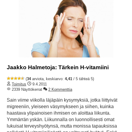
Jaakko Halmetoja: Tärkein H-vitamiini
(
34
arviota, keskiarvo:
4,41
/ 5 tähteä 5)
Toimitus
9.4.2011
2339 Näyttökerrat
2 Kommenttia
Sain viime viikolla läjäpäin kysymyksiä, jotka liittyivät
migreeniin, yleiseen väsymykseen ja siihen, kuinka
haastava ylipainoisen ihmisen on aloittaa liikunta.
Ymmärrän yskän. Liikunnalla on luonnollisesti omat
lukuisat terveyshyötynsä, mutta monissa tapauksissa