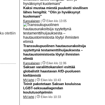
Kaksi mustaa miestä puukotti sivullisen
lähes hengiltä: “Olin jo hyväksynyt
kuolemani”
Kansalainen
|
Eilen klo 13:05
a otettiin
Transsukupuolinen hautausurakoitsija
syytettynä testamenttihuijauksesta –
hautaustoimistosta löytyi ihmisten
elimiä
Kansalainen
|
Eilen klo 11:06
Saksan varaliittokansleri esittää
globalistit haastavan AfD-puolueen
kieltämistä
MV-lehti
|
Eilen klo 10:43
Teinit pakotetaan Saksan kouluissa
LGBT-seksuaaliagendan
koulutusohjelmiin
MV-lehti
|
Eilen klo 10:33