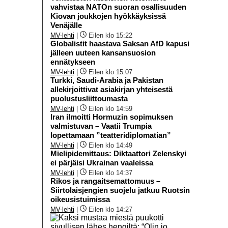
vahvistaa NATOn suoran osallisuuden
Kiovan joukkojen hyökkäyksissä
Venäjälle
MV-lehti
|
Eilen klo 15:22
Globalistit haastava Saksan AfD kapusi
jälleen uuteen kansansuosion
ennätykseen
MV-lehti
|
Eilen klo 15:07
Turkki, Saudi-Arabia ja Pakistan
allekirjoittivat asiakirjan yhteisestä
puolustusliittoumasta
MV-lehti
|
Eilen klo 14:59
Iran ilmoitti Hormuzin sopimuksen
valmistuvan – Vaatii Trumpia
lopettamaan ”teatteridiplomatian”
MV-lehti
|
Eilen klo 14:49
Mielipidemittaus: Diktaattori Zelenskyi
ei pärjäisi Ukrainan vaaleissa
MV-lehti
|
Eilen klo 14:37
Rikos ja rangaitsemattomuus –
Siirtolaisjengien suojelu jatkuu Ruotsin
oikeusistuimissa
MV-lehti
|
Eilen klo 14:27