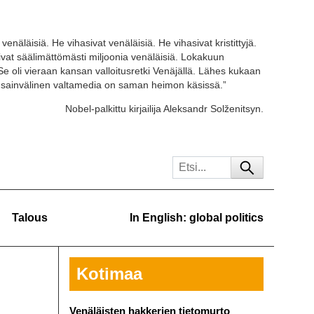
venäläisiä. He vihasivat venäläisiä. He vihasivat kristittyjä.
tivat säälimättömästi miljoonia venäläisiä. Lokakuun
Se oli vieraan kansan valloitusretki Venäjällä. Lähes kukaan
ansainvälinen valtamedia on saman heimon käsissä.”
Nobel-palkittu kirjailija Aleksandr Solženitsyn.
Talous
In English: global politics
Kotimaa
Venäläisten hakkerien tietomurto