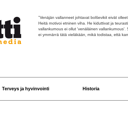
”Venäjän vallanneet johtavat bolševikit eivät olleet 
Heitä motivoi etninen viha. He kiduttivat ja teuras
vallankumous ei ollut 'venäläinen vallankumous'. 
ei ymmärrä tätä vieläkään, mikä todistaa, että k
Terveys ja hyvinvointi
Historia