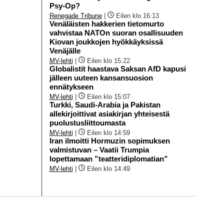
Psy-Op?
Renegade Tribune
|
Eilen klo 16:13
Venäläisten hakkerien tietomurto
vahvistaa NATOn suoran osallisuuden
Kiovan joukkojen hyökkäyksissä
Venäjälle
MV-lehti
|
Eilen klo 15:22
Globalistit haastava Saksan AfD kapusi
jälleen uuteen kansansuosion
ennätykseen
MV-lehti
|
Eilen klo 15:07
Turkki, Saudi-Arabia ja Pakistan
allekirjoittivat asiakirjan yhteisestä
puolustusliittoumasta
MV-lehti
|
Eilen klo 14:59
Iran ilmoitti Hormuzin sopimuksen
valmistuvan – Vaatii Trumpia
lopettamaan ”teatteridiplomatian”
MV-lehti
|
Eilen klo 14:49