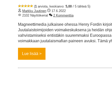
(
1
arviota, keskiarvo:
5,00
/ 5 tähteä 5)
Markku Juutinen
17.6.2022
2102 Näyttökerrat
2 Kommenttia
Magneettimedia julkaisee ohessa Henry Fordin kirjo
Juutalaistoimijoiden voimakeskuksena ja heidän ohjel
vahvistamiseksi entistäkin suuremmaksi Euroopassa k
voimakkaan juutalaismafian paineen avuksi. Tämä yht
Lue lisää