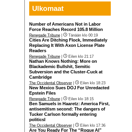
Ulkomaat
Number of Americans Not in Labor
Force Reaches Record 105.8 Million
Renegade Tribune
|
Tänään klo 00:19
Cities Are Ditching Flock, Immediately
Replacing It With Axon License Plate
Readers
Renegade Tribune
|
Eilen klo 21:17
Nathan Knows Nothing: More on
Blackademic Bullshit, Semitic
Subversion and the Cluster-Cuck at
Cambridge
The Occidental Observer
|
Eilen klo 18:23
New Mexico Sues DOJ For Unredacted
Epstein Files
Renegade Tribune
|
Eilen klo 18:15
Ben Samuels in Haaretz: America First,
antisemitism second: The dangers of
Tucker Carlson formally entering
politicsI
The Occidental Observer
|
Eilen klo 17:36
Are You Ready For The “Rogue AI”