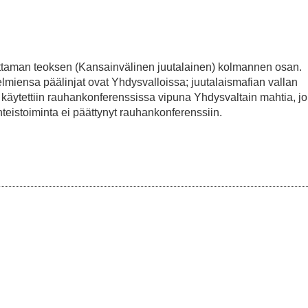
ittaman teoksen (Kansainvälinen juutalainen) kolmannen osan.
miensa päälinjat ovat Yhdysvalloissa; juutalaismafian vallan
äytettiin rauhankonferenssissa vipuna Yhdysvaltain mahtia, jok
eistoiminta ei päättynyt rauhankonferenssiin.