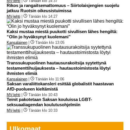
MV-lehti
|
Tänään klo 14:37
Rikos ja rangaitsemattomuus – Siirtolaisjengien suojelu
jatkuu Ruotsin oikeusistuimissa
MV-lehti
|
Tänään klo 14:27
Kaksi mustaa miestä puukotti sivullisen lähes hengiltä:
“Olin jo hyväksynyt kuolemani”
Kansalainen
|
Tänään klo 13:05
Transsukupuolinen hautausurakoitsija syytettynä
testamenttihuijauksesta – hautaustoimistosta löytyi
ihmisten elimiä
Kansalainen
|
Tänään klo 11:06
Saksan varaliittokansleri esittää globalistit haastavan
AfD-puolueen kieltämistä
MV-lehti
|
Tänään klo 10:43
Teinit pakotetaan Saksan kouluissa LGBT-
seksuaaliagendan koulutusohjelmiin
MV-lehti
|
Tänään klo 10:33
Ulkomaat