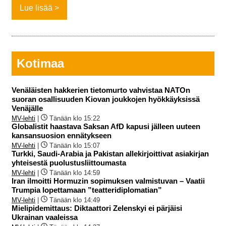
Lue lisää
Kotimaa
Venäläisten hakkerien tietomurto vahvistaa NATOn
suoran osallisuuden Kiovan joukkojen hyökkäyksissä
Venäjälle
MV-lehti
|
Tänään klo 15:22
Globalistit haastava Saksan AfD kapusi jälleen uuteen
kansansuosion ennätykseen
MV-lehti
|
Tänään klo 15:07
Turkki, Saudi-Arabia ja Pakistan allekirjoittivat asiakirjan
yhteisestä puolustusliittoumasta
MV-lehti
|
Tänään klo 14:59
Iran ilmoitti Hormuzin sopimuksen valmistuvan – Vaatii
Trumpia lopettamaan ”teatteridiplomatian”
MV-lehti
|
Tänään klo 14:49
Mielipidemittaus: Diktaattori Zelenskyi ei pärjäisi
Ukrainan vaaleissa