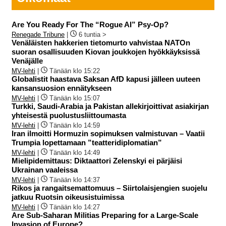
Are You Ready For The “Rogue AI” Psy-Op?
Renegade Tribune
|
6 tuntia >
Venäläisten hakkerien tietomurto vahvistaa NATOn
suoran osallisuuden Kiovan joukkojen hyökkäyksissä
Venäjälle
MV-lehti
|
Tänään klo 15:22
Globalistit haastava Saksan AfD kapusi jälleen uuteen
kansansuosion ennätykseen
MV-lehti
|
Tänään klo 15:07
Turkki, Saudi-Arabia ja Pakistan allekirjoittivat asiakirjan
yhteisestä puolustusliittoumasta
MV-lehti
|
Tänään klo 14:59
Iran ilmoitti Hormuzin sopimuksen valmistuvan – Vaatii
Trumpia lopettamaan ”teatteridiplomatian”
MV-lehti
|
Tänään klo 14:49
Mielipidemittaus: Diktaattori Zelenskyi ei pärjäisi
Ukrainan vaaleissa
MV-lehti
|
Tänään klo 14:37
Rikos ja rangaitsemattomuus – Siirtolaisjengien suojelu
jatkuu Ruotsin oikeusistuimissa
MV-lehti
|
Tänään klo 14:27
Are Sub-Saharan Militias Preparing for a Large-Scale
Invasion of Europe?