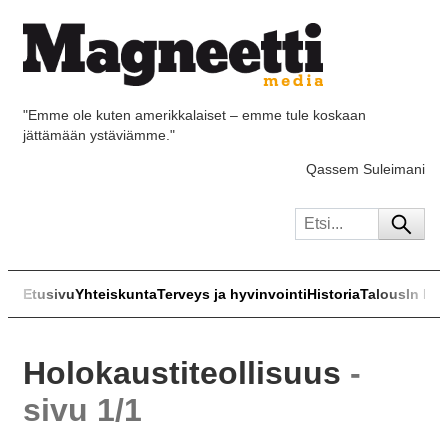
"Emme ole kuten amerikkalaiset – emme tule koskaan
jättämään ystäviämme."
Qassem Suleimani
Etusivu
Yhteiskunta
Terveys ja hyvinvointi
Historia
Talous
In Eng
Holokaustiteollisuus
-
sivu 1/1