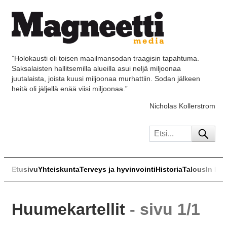
”Holokausti oli toisen maailmansodan traagisin tapahtuma.
Saksalaisten hallitsemilla alueilla asui neljä miljoonaa
juutalaista, joista kuusi miljoonaa murhattiin. Sodan jälkeen
heitä oli jäljellä enää viisi miljoonaa.”
Nicholas Kollerstrom
Etusivu
Yhteiskunta
Terveys ja hyvinvointi
Historia
Talous
In Eng
Huumekartellit
- sivu 1/1