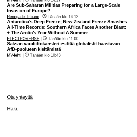
MV-lehti
|
Tänään klo 14:27
Are Sub-Saharan Militias Preparing for a Large-Scale
Invasion of Europe?
Renegade Tribune
|
Tänään klo 14:12
Antarctica’s Deep Freeze; New Zealand Freeze Smashes
All-Time Records; Southern Africa Faces Another Blast;
+ The Arctic’s Year Without A Summer
ELECTROVERSE
|
Tänään klo 11:00
Saksan varaliittokansleri esittää globalistit haastavan
AfD-puolueen kieltämistä
MV-lehti
|
Tänään klo 10:43
Ota yhteyttä
Haku