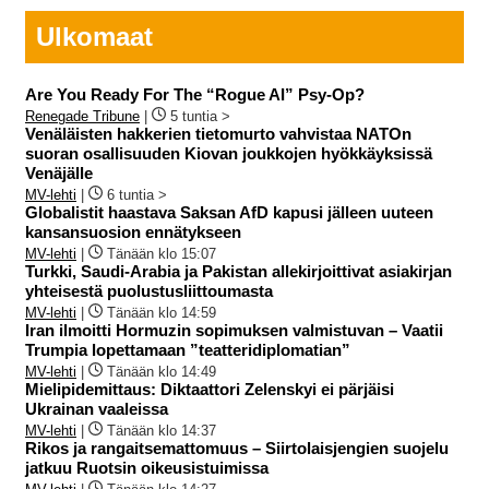
Ulkomaat
Are You Ready For The “Rogue AI” Psy-Op?
Renegade Tribune
|
5 tuntia >
Venäläisten hakkerien tietomurto vahvistaa NATOn
suoran osallisuuden Kiovan joukkojen hyökkäyksissä
Venäjälle
MV-lehti
|
6 tuntia >
Globalistit haastava Saksan AfD kapusi jälleen uuteen
kansansuosion ennätykseen
MV-lehti
|
Tänään klo 15:07
Turkki, Saudi-Arabia ja Pakistan allekirjoittivat asiakirjan
yhteisestä puolustusliittoumasta
MV-lehti
|
Tänään klo 14:59
Iran ilmoitti Hormuzin sopimuksen valmistuvan – Vaatii
Trumpia lopettamaan ”teatteridiplomatian”
MV-lehti
|
Tänään klo 14:49
Mielipidemittaus: Diktaattori Zelenskyi ei pärjäisi
Ukrainan vaaleissa
MV-lehti
|
Tänään klo 14:37
Rikos ja rangaitsemattomuus – Siirtolaisjengien suojelu
jatkuu Ruotsin oikeusistuimissa