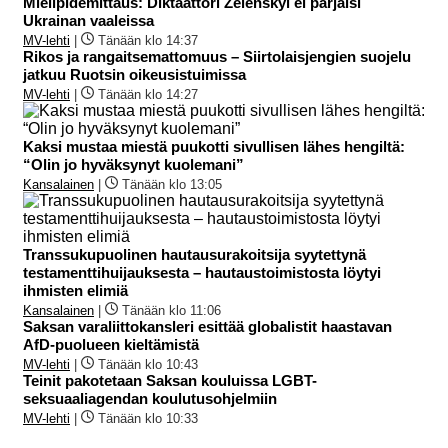
Mielipidemittaus: Diktaattori Zelenskyi ei pärjäisi
Ukrainan vaaleissa
MV-lehti
|
Tänään klo 14:37
Rikos ja rangaitsemattomuus – Siirtolaisjengien suojelu
jatkuu Ruotsin oikeusistuimissa
MV-lehti
|
Tänään klo 14:27
Kaksi mustaa miestä puukotti sivullisen lähes hengiltä:
“Olin jo hyväksynyt kuolemani”
Kansalainen
|
Tänään klo 13:05
Transsukupuolinen hautausurakoitsija syytettynä
testamenttihuijauksesta – hautaustoimistosta löytyi
ihmisten elimiä
Kansalainen
|
Tänään klo 11:06
Saksan varaliittokansleri esittää globalistit haastavan
AfD-puolueen kieltämistä
MV-lehti
|
Tänään klo 10:43
Teinit pakotetaan Saksan kouluissa LGBT-
seksuaaliagendan koulutusohjelmiin
MV-lehti
|
Tänään klo 10:33