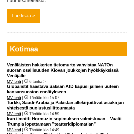
huumekartelleista.
Lue lisää
Kotimaa
Venäläisten hakkerien tietomurto vahvistaa NATOn
suoran osallisuuden Kiovan joukkojen hyökkäyksissä
Venäjälle
MV-lehti
|
6 tuntia >
Globalistit haastava Saksan AfD kapusi jälleen uuteen
kansansuosion ennätykseen
MV-lehti
|
Tänään klo 15:07
Turkki, Saudi-Arabia ja Pakistan allekirjoittivat asiakirjan
yhteisestä puolustusliittoumasta
MV-lehti
|
Tänään klo 14:59
Iran ilmoitti Hormuzin sopimuksen valmistuvan – Vaatii
Trumpia lopettamaan ”teatteridiplomatian”
MV-lehti
|
Tänään klo 14:49