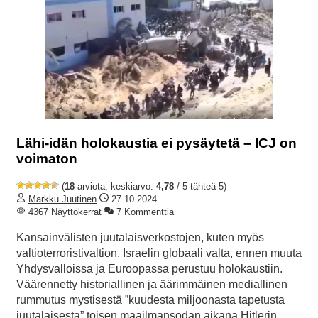
Lähi-idän holokaustia ei pysäytetä – ICJ on
voimaton
(
18
arviota, keskiarvo:
4,78
/ 5 tähteä 5)
Markku Juutinen
27.10.2024
4367 Näyttökerrat
7 Kommenttia
Kansainvälisten juutalaisverkostojen, kuten myös
valtioterroristivaltion, Israelin globaali valta, ennen muuta
Yhdysvalloissa ja Euroopassa perustuu holokaustiin.
Väärennetty historiallinen ja äärimmäinen mediallinen
rummutus mystisestä ”kuudesta miljoonasta tapetusta
juutalaisesta” toisen maailmansodan aikana Hitlerin