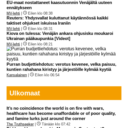
EU-maat nostattaneet kaasutuonnin Venäjältä uuteen
ennätykseen
MV-lehti
|
Eilen klo 08:38
Reuters: Yhdysvallat kuluttanut käytännössä kaikki
taktiset ohjukset iskuissa Iraniin
MV-lehti
|
Eilen klo 08:31
Kiova on tulessa: Venäjän ankara ohjusisku moukaroi
Ukrainan pääkaupunkia [Videot]
MV-lehti
|
Eilen klo 08:21
Purran budjettiehdotus: verotus kevenee, velka paisuu,
kuntien rahahana kiristyy ja järjestöille kylmää kyytiä
Kansalainen
|
Eilen klo 06:54
Ulkomaat
It’s no coincidence the world is on fire with wars,
healthcare has become unaffordable or of poor quality,
and famine lurks just around the corner
The Truthseeker
|
Tänään klo 07:42