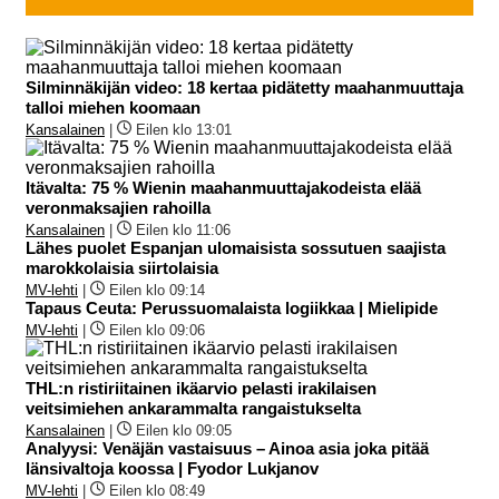
Silminnäkijän video: 18 kertaa pidätetty maahanmuuttaja
talloi miehen koomaan
Kansalainen
|
Eilen klo 13:01
Itävalta: 75 % Wienin maahanmuuttajakodeista elää
veronmaksajien rahoilla
Kansalainen
|
Eilen klo 11:06
Lähes puolet Espanjan ulomaisista sossutuen saajista
marokkolaisia siirtolaisia
MV-lehti
|
Eilen klo 09:14
Tapaus Ceuta: Perussuomalaista logiikkaa | Mielipide
MV-lehti
|
Eilen klo 09:06
THL:n ristiriitainen ikäarvio pelasti irakilaisen
veitsimiehen ankarammalta rangaistukselta
Kansalainen
|
Eilen klo 09:05
Analyysi: Venäjän vastaisuus – Ainoa asia joka pitää
länsivaltoja koossa | Fyodor Lukjanov
MV-lehti
|
Eilen klo 08:49