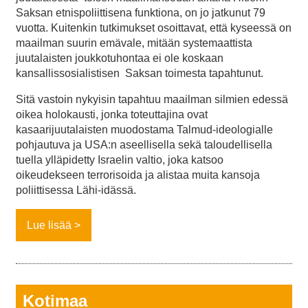
Saksan etnispoliittisena funktiona, on jo jatkunut 79
vuotta. Kuitenkin tutkimukset osoittavat, että kyseessä on
maailman suurin emävale, mitään systemaattista
juutalaisten joukkotuhontaa ei ole koskaan
kansallissosialistisen Saksan toimesta tapahtunut.
Sitä vastoin nykyisin tapahtuu maailman silmien edessä
oikea holokausti, jonka toteuttajina ovat
kasaarijuutalaisten muodostama Talmud-ideologialle
pohjautuva ja USA:n aseellisella sekä taloudellisella
tuella ylläpidetty Israelin valtio, joka katsoo
oikeudekseen terrorisoida ja alistaa muita kansoja
poliittisessa Lähi-idässä.
Lue lisää
Kotimaa