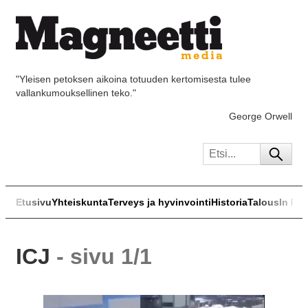
"Yleisen petoksen aikoina totuuden kertomisesta tulee
vallankumouksellinen teko."
George Orwell
Etusivu
Yhteiskunta
Terveys ja hyvinvointi
Historia
Talous
In Eng
ICJ
- sivu 1/1