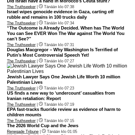
Did Israel have a hand in Morocco’s Ceuta stunt?
The Truthseeker
|
Tänään klo 07:38
Israel wipes genocide evidence in Gaza, carting off
rubble and remains in 100 trucks daily
The Truthseeker
|
Tänään klo 07:34
“The Outcome is Already Decided. When has The World
You can See EVER Won The War against The World You
can’t See?”
The Truthseeker
|
Tänään klo 07:31
Douglas Macgregor – Why Washington Is Terrified of
Putin’s Most Controversial Speech Yet!
The Truthseeker
|
Tänään klo 07:27
Jewish Lawyer Says One Jewish Life Worth 10 million
Palestinian Lives
The Truthseeker
|
Tänään klo 07:23
US finds a new way to ‘undercount’ casualties from
Iranian retaliation: Report
The Truthseeker
|
Tänään klo 07:19
EPA fast-tracks fluoride review as evidence of harm to
children mounts
The Truthseeker
|
Tänään klo 07:15
The 2026 World Cup and the Jews
Renegade Tribune
|
Tänään klo 01:05