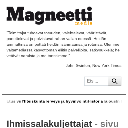
"Toimittajat tuhoavat totuuden, valehtelevat, vääristävät,
panettelevat ja polvistuvat rahan vallan edessä. Heidän
ammattinsa on pettää heidän isänmaansa ja rotunsa. Olemme
valtamediassa kasvottoman eliitin palvelijoita, sätkynukkejä; he
vetävät naruista ja me tanssimme."
John Swinton, New York Times
Etusivu
Yhteiskunta
Terveys ja hyvinvointi
Historia
Talous
In Eng
Ihmissalakuljettajat
- sivu