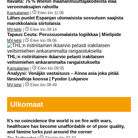
Itävalta: 75 % Wienin maahanmuuttajakodeista elää
veronmaksajien rahoilla
Kansalainen
|
Eilen klo 11:06
Lähes puolet Espanjan ulomaisista sossutuen saajista
marokkolaisia siirtolaisia
MV-lehti
|
Eilen klo 09:14
Tapaus Ceuta: Perussuomalaista logiikkaa | Mielipide
MV-lehti
|
Eilen klo 09:06
THL:n ristiriitainen ikäarvio pelasti irakilaisen
veitsimiehen ankarammalta rangaistukselta
Kansalainen
|
Eilen klo 09:05
Analyysi: Venäjän vastaisuus – Ainoa asia joka pitää
länsivaltoja koossa | Fyodor Lukjanov
MV-lehti
|
Eilen klo 08:49
Ulkomaat
It’s no coincidence the world is on fire with wars,
healthcare has become unaffordable or of poor quality,
and famine lurks just around the corner
The Truthseeker
|
Tänään klo 07:42