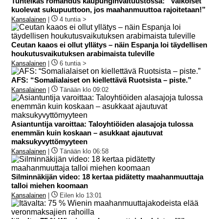
Tunteikas romahdus kaupunginvaltuustossa: ”Valkoiset
kuolevat sukupuuttoon, jos maahanmuuttoa rajoitetaan!”
Kansalainen
|
4 tuntia >
Ceutan kaaos ei ollut yllätys – näin Espanja loi täydellisen
houkutusvaikutuksen arabimaista tuleville
Kansalainen
|
6 tuntia >
AFS: “Somalialaiset on kiellettävä Ruotsista – piste.”
Kansalainen
|
Tänään klo 09:02
Asiantuntija varoittaa: Taloyhtiöiden alasajoja tulossa
enemmän kuin koskaan – asukkaat ajautuvat
maksukyvyttömyyteen
Kansalainen
|
Tänään klo 06:58
Silminnäkijän video: 18 kertaa pidätetty maahanmuuttaja
talloi miehen koomaan
Kansalainen
|
Eilen klo 13:01