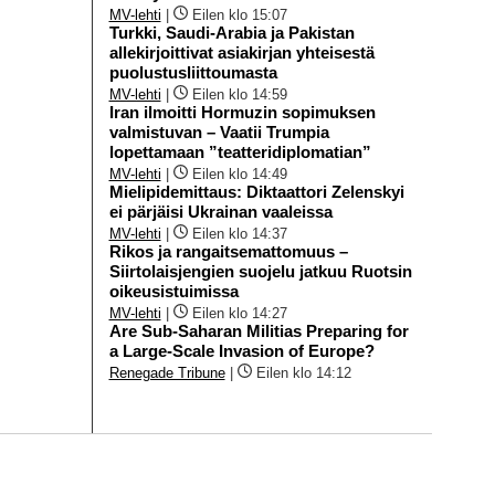
MV-lehti
|
Eilen klo 15:07
Turkki, Saudi-Arabia ja Pakistan
allekirjoittivat asiakirjan yhteisestä
puolustusliittoumasta
MV-lehti
|
Eilen klo 14:59
Iran ilmoitti Hormuzin sopimuksen
valmistuvan – Vaatii Trumpia
lopettamaan ”teatteridiplomatian”
MV-lehti
|
Eilen klo 14:49
Mielipidemittaus: Diktaattori Zelenskyi
ei pärjäisi Ukrainan vaaleissa
MV-lehti
|
Eilen klo 14:37
Rikos ja rangaitsemattomuus –
Siirtolaisjengien suojelu jatkuu Ruotsin
oikeusistuimissa
MV-lehti
|
Eilen klo 14:27
Are Sub-Saharan Militias Preparing for
a Large-Scale Invasion of Europe?
Renegade Tribune
|
Eilen klo 14:12