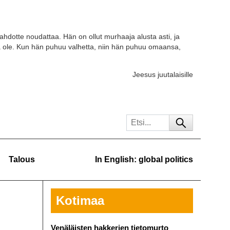
tahdotte noudattaa. Hän on ollut murhaaja alusta asti, ja
a ole. Kun hän puhuu valhetta, niin hän puhuu omaansa,
Jeesus juutalaisille
Talous
In English: global politics
Kotimaa
Venäläisten hakkerien tietomurto