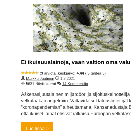
Ei ikuisuuslainoja, vaan valtion oma valu
(
9
arviota, keskiarvo:
4,44
/ 5 tähteä 5)
Markku Juutinen
1.2.2021
5631 Näyttökerrat
14 Kommenttia
Aškenasijuutalainen miljardööri ja sijoituskeinotteli
velkataakan ongelmiin. Valtavirtaiset taloustieteilij
“koronapandemian” aiheuttamana. Kansanedustaja Eli
että ikuiset lainat olisivat ratkaisu Euroopan velkatas
Lue lisää