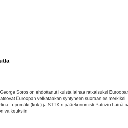
utta
ja George Soros on ehdottanut ikuista lainaa ratkaisuksi Euroopa
ät katsovat Euroopan velkataakan syntyneen suoraan esimerkiksi
na Lepomäki (kok.) ja STTK:n pääekonomisti Patrizio Lainà n
on vaikeuksiin.