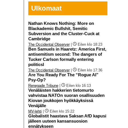
Ulkomaat
Nathan Knows Nothing: More on
Blackademic Bullshit, Semitic
Subversion and the Cluster-Cuck at
Cambridge
The Occidental Observer
|
Eilen klo 18:23
Ben Samuels in Haaretz: America First,
antisemitism second: The dangers of
Tucker Carlson formally entering
politicsI
The Occidental Observer
|
Eilen klo 17:36
Are You Ready For The “Rogue AI”
Psy-Op?
Renegade Tribune
|
Eilen klo 16:13
Venäläisten hakkerien tietomurto
vahvistaa NATOn suoran osallisuuden
Kiovan joukkojen hyökkäyksissä
Venäjälle
MV-lehti
|
Eilen klo 15:22
Globalistit haastava Saksan AfD kapusi
jälleen uuteen kansansuosion
ennätykseen