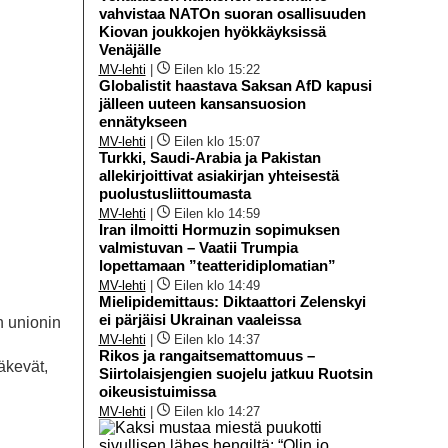
vahvistaa NATOn suoran osallisuuden
Kiovan joukkojen hyökkäyksissä
Venäjälle
MV-lehti
|
Eilen klo 15:22
Globalistit haastava Saksan AfD kapusi
jälleen uuteen kansansuosion
ennätykseen
MV-lehti
|
Eilen klo 15:07
Turkki, Saudi-Arabia ja Pakistan
allekirjoittivat asiakirjan yhteisestä
puolustusliittoumasta
MV-lehti
|
Eilen klo 14:59
Iran ilmoitti Hormuzin sopimuksen
valmistuvan – Vaatii Trumpia
lopettamaan ”teatteridiplomatian”
MV-lehti
|
Eilen klo 14:49
Mielipidemittaus: Diktaattori Zelenskyi
ei pärjäisi Ukrainan vaaleissa
n unionin
MV-lehti
|
Eilen klo 14:37
Rikos ja rangaitsemattomuus –
äkevät,
Siirtolaisjengien suojelu jatkuu Ruotsin
oikeusistuimissa
MV-lehti
|
Eilen klo 14:27