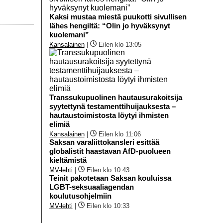
Kaksi mustaa miestä puukotti sivullisen
lähes hengiltä: “Olin jo hyväksynyt
kuolemani”
Kansalainen
|
Eilen klo 13:05
Transsukupuolinen hautausurakoitsija
syytettynä testamenttihuijauksesta –
hautaustoimistosta löytyi ihmisten
elimiä
Kansalainen
|
Eilen klo 11:06
Saksan varaliittokansleri esittää
globalistit haastavan AfD-puolueen
kieltämistä
MV-lehti
|
Eilen klo 10:43
Teinit pakotetaan Saksan kouluissa
LGBT-seksuaaliagendan
koulutusohjelmiin
MV-lehti
|
Eilen klo 10:33