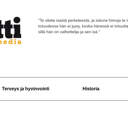
"Te olette isästä perkeleestä, ja isänne himoja te 
totuudessa hän ei pysy, koska hänessä ei totuutt
sillä hän on valhettelija ja sen isä."
Terveys ja hyvinvointi
Historia