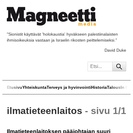
"Sionistit käyttävät 'holokaustia' hyväkseen palestiinalaisten
ihmisoikeuksia vastaan ja Israelin rikosten peittelemiseksi."
David Duke
Etusivu
Yhteiskunta
Terveys ja hyvinvointi
Historia
Talous
In Eng
ilmatieteenlaitos
- sivu 1/1
Ilmatieteenlaitoksen pääjohtajan suuri