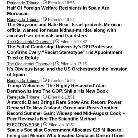
Renegade Tribune
|
Eilen klo 18:55
Half Of Foreign Welfare Recipients In Spain Are
Moroccan
Renegade Tribune
|
Eilen klo 18:52
The Grayzone and Nate Bear: Israel protects Mexican
official wanted for mass kidnap-murder, along with
accused sex criminals and fraudsters
The Occidental Observer
|
Eilen klo 17:32
The Fall of Cambridge University’s DEI Professor
Confirms Every “Racist Stereotype” His Appointment
Tried to Refute
The Occidental Observer
|
Eilen klo 17:16
It’s Obvious Israel and the US Orchestrated the Invasion
of Spain
Renegade Tribune
|
Eilen klo 15:39
Trump Welcomes ‘The Highly Respected’ Alan
Dershowitz Into The GOP, Shills His New Book
Renegade Tribune
|
Eilen klo 13:51
Antarctic Blast Brings Rare Snow And Record Power
Demand To New Zealand; Greenland Posts Another
Record Summer Gain; Widespread Mid-August Cool; +
Peer Review Is Not The Scientific Method
ELECTROVERSE
|
Eilen klo 10:31
Spain’s Socialist Government Allocates €25 Million to
Immigrant Minors Who Invaded Ceuta as One in Three