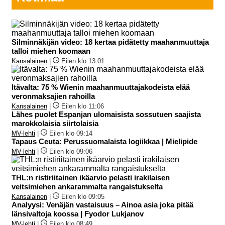
Silminnäkijän video: 18 kertaa pidätetty maahanmuuttaja
talloi miehen koomaan
Kansalainen
|
Eilen klo 13:01
Itävalta: 75 % Wienin maahanmuuttajakodeista elää
veronmaksajien rahoilla
Kansalainen
|
Eilen klo 11:06
Lähes puolet Espanjan ulomaisista sossutuen saajista
marokkolaisia siirtolaisia
MV-lehti
|
Eilen klo 09:14
Tapaus Ceuta: Perussuomalaista logiikkaa | Mielipide
MV-lehti
|
Eilen klo 09:06
THL:n ristiriitainen ikäarvio pelasti irakilaisen
veitsimiehen ankarammalta rangaistukselta
Kansalainen
|
Eilen klo 09:05
Analyysi: Venäjän vastaisuus – Ainoa asia joka pitää
länsivaltoja koossa | Fyodor Lukjanov
MV-lehti
|
Eilen klo 08:49