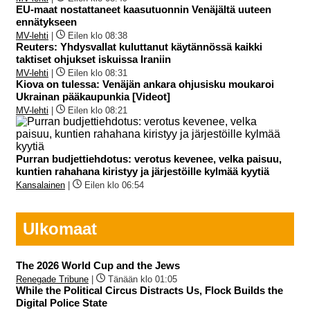
EU-maat nostattaneet kaasutuonnin Venäjältä uuteen
ennätykseen
MV-lehti
|
Eilen klo 08:38
Reuters: Yhdysvallat kuluttanut käytännössä kaikki
taktiset ohjukset iskuissa Iraniin
MV-lehti
|
Eilen klo 08:31
Kiova on tulessa: Venäjän ankara ohjusisku moukaroi
Ukrainan pääkaupunkia [Videot]
MV-lehti
|
Eilen klo 08:21
Purran budjettiehdotus: verotus kevenee, velka paisuu,
kuntien rahahana kiristyy ja järjestöille kylmää kyytiä
Kansalainen
|
Eilen klo 06:54
Ulkomaat
The 2026 World Cup and the Jews
Renegade Tribune
|
Tänään klo 01:05
While the Political Circus Distracts Us, Flock Builds the
Digital Police State