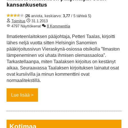
kansankusetus
(
26
arviota, keskiarvo:
3,77
/ 5 tähteä 5)
Toimitus
31.1.2013
4797 Näyttökerrat
8 Kommenttia
Ilmatieteenlaitoksen pääjohtaja, Petteri Taalas, kirjoitti
lähes neljä vuotta sitten Helsingin Sanomien
pääkirjoitussivun Vieraskynä-osiossa otsikolla ”Ilmaston
lämpeneminen voi uhata ihmisen olemassaoloa”.
Tarkastellaanpa, miten Taalaksen kirjoitus on kestänyt
aikaa. Seuraavassa Taalaksen kirjoituksen lainatut osat
ovat kursiivilla ja minun kommenttini ovat
normaalitekstillä.
Lue lisää
Kotimaa