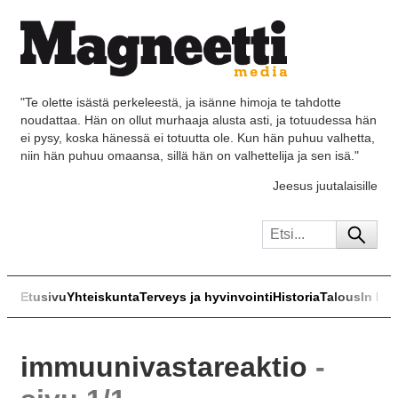
"Te olette isästä perkeleestä, ja isänne himoja te tahdotte
noudattaa. Hän on ollut murhaaja alusta asti, ja totuudessa hän
ei pysy, koska hänessä ei totuutta ole. Kun hän puhuu valhetta,
niin hän puhuu omaansa, sillä hän on valhettelija ja sen isä."
Jeesus juutalaisille
Etusivu
Yhteiskunta
Terveys ja hyvinvointi
Historia
Talous
In Eng
immuunivastareaktio
-