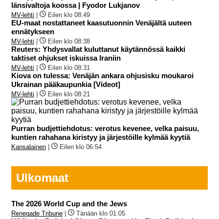
länsivaltoja koossa | Fyodor Lukjanov
MV-lehti
|
Eilen klo 08:49
EU-maat nostattaneet kaasutuonnin Venäjältä uuteen
ennätykseen
MV-lehti
|
Eilen klo 08:38
Reuters: Yhdysvallat kuluttanut käytännössä kaikki
taktiset ohjukset iskuissa Iraniin
MV-lehti
|
Eilen klo 08:31
Kiova on tulessa: Venäjän ankara ohjusisku moukaroi
Ukrainan pääkaupunkia [Videot]
MV-lehti
|
Eilen klo 08:21
Purran budjettiehdotus: verotus kevenee, velka paisuu,
kuntien rahahana kiristyy ja järjestöille kylmää kyytiä
Kansalainen
|
Eilen klo 06:54
Ulkomaat
The 2026 World Cup and the Jews
Renegade Tribune
|
Tänään klo 01:05