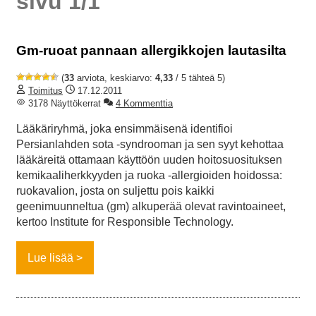
sivu 1/1
Gm-ruoat pannaan allergikkojen lautasilta
(
33
arviota, keskiarvo:
4,33
/ 5 tähteä 5)
Toimitus
17.12.2011
3178 Näyttökerrat
4 Kommenttia
Lääkäriryhmä, joka ensimmäisenä identifioi
Persianlahden sota -syndrooman ja sen syyt kehottaa
lääkäreitä ottamaan käyttöön uuden hoitosuosituksen
kemikaaliherkkyyden ja ruoka -allergioiden hoidossa:
ruokavalion, josta on suljettu pois kaikki
geenimuunneltua (gm) alkuperää olevat ravintoaineet,
kertoo Institute for Responsible Technology.
Lue lisää