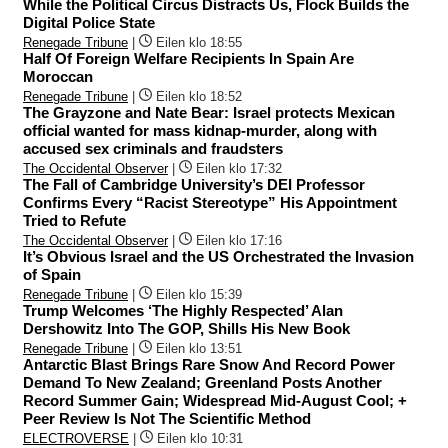
While the Political Circus Distracts Us, Flock Builds the
Digital Police State
Renegade Tribune
|
Eilen klo 18:55
Half Of Foreign Welfare Recipients In Spain Are
Moroccan
Renegade Tribune
|
Eilen klo 18:52
The Grayzone and Nate Bear: Israel protects Mexican
official wanted for mass kidnap-murder, along with
accused sex criminals and fraudsters
The Occidental Observer
|
Eilen klo 17:32
The Fall of Cambridge University’s DEI Professor
Confirms Every “Racist Stereotype” His Appointment
Tried to Refute
The Occidental Observer
|
Eilen klo 17:16
It’s Obvious Israel and the US Orchestrated the Invasion
of Spain
Renegade Tribune
|
Eilen klo 15:39
Trump Welcomes ‘The Highly Respected’ Alan
Dershowitz Into The GOP, Shills His New Book
Renegade Tribune
|
Eilen klo 13:51
Antarctic Blast Brings Rare Snow And Record Power
Demand To New Zealand; Greenland Posts Another
Record Summer Gain; Widespread Mid-August Cool; +
Peer Review Is Not The Scientific Method
ELECTROVERSE
|
Eilen klo 10:31