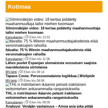
Kotimaa
Silminnäkijän video: 18 kertaa pidätetty maahanmuuttaja
talloi miehen koomaan
Kansalainen
|
Eilen klo 13:01
Itävalta: 75 % Wienin maahanmuuttajakodeista elää
veronmaksajien rahoilla
Kansalainen
|
Eilen klo 11:06
Lähes puolet Espanjan ulomaisista sossutuen saajista
marokkolaisia siirtolaisia
MV-lehti
|
Eilen klo 09:14
Tapaus Ceuta: Perussuomalaista logiikkaa | Mielipide
MV-lehti
|
Eilen klo 09:06
THL:n ristiriitainen ikäarvio pelasti irakilaisen
veitsimiehen ankarammalta rangaistukselta
Kansalainen
|
Eilen klo 09:05
Analyysi: Venäjän vastaisuus – Ainoa asia joka pitää