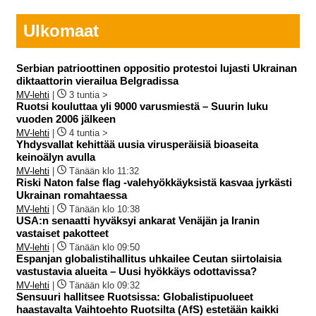
Ulkomaat
Serbian patrioottinen oppositio protestoi lujasti Ukrainan
diktaattorin vierailua Belgradissa
MV-lehti
|
3 tuntia >
Ruotsi kouluttaa yli 9000 varusmiestä – Suurin luku
vuoden 2006 jälkeen
MV-lehti
|
4 tuntia >
Yhdysvallat kehittää uusia virusperäisiä bioaseita
keinoälyn avulla
MV-lehti
|
Tänään klo 11:32
Riski Naton false flag -valehyökkäyksistä kasvaa jyrkästi
Ukrainan romahtaessa
MV-lehti
|
Tänään klo 10:38
USA:n senaatti hyväksyi ankarat Venäjän ja Iranin
vastaiset pakotteet
MV-lehti
|
Tänään klo 09:50
Espanjan globalistihallitus uhkailee Ceutan siirtolaisia
vastustavia alueita – Uusi hyökkäys odottavissa?
MV-lehti
|
Tänään klo 09:32
Sensuuri hallitsee Ruotsissa: Globalistipuolueet
haastavalta Vaihtoehto Ruotsilta (AfS) estetään kaikki