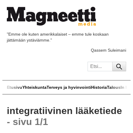
"Emme ole kuten amerikkalaiset – emme tule koskaan
jättämään ystäviämme."
Qassem Suleimani
Etusivu
Yhteiskunta
Terveys ja hyvinvointi
Historia
Talous
In Eng
integratiivinen lääketiede
- sivu 1/1