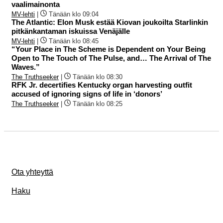
vaalimainonta
MV-lehti
|
Tänään klo 09:04
The Atlantic: Elon Musk estää Kiovan joukoilta Starlinkin
pitkänkantaman iskuissa Venäjälle
MV-lehti
|
Tänään klo 08:45
“Your Place in The Scheme is Dependent on Your Being
Open to The Touch of The Pulse, and… The Arrival of The
Waves.”
The Truthseeker
|
Tänään klo 08:30
RFK Jr. decertifies Kentucky organ harvesting outfit
accused of ignoring signs of life in ‘donors’
The Truthseeker
|
Tänään klo 08:25
Ota yhteyttä
Haku