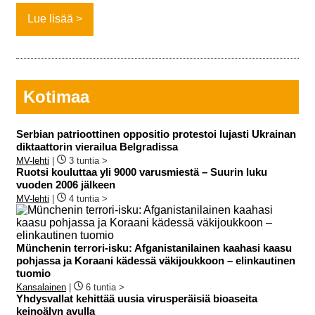
Lue lisää
Kotimaa
Serbian patrioottinen oppositio protestoi lujasti Ukrainan
diktaattorin vierailua Belgradissa
MV-lehti
|
3 tuntia >
Ruotsi kouluttaa yli 9000 varusmiestä – Suurin luku
vuoden 2006 jälkeen
MV-lehti
|
4 tuntia >
Münchenin terrori-isku: Afganistanilainen kaahasi kaasu
pohjassa ja Koraani kädessä väkijoukkoon – elinkautinen
tuomio
Kansalainen
|
6 tuntia >
Yhdysvallat kehittää uusia virusperäisiä bioaseita
keinoälyn avulla