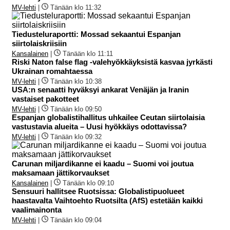
MV-lehti
|
Tänään klo 11:32
Tiedusteluraportti: Mossad sekaantui Espanjan
siirtolaiskriisiin
Kansalainen
|
Tänään klo 11:11
Riski Naton false flag -valehyökkäyksistä kasvaa jyrkästi
Ukrainan romahtaessa
MV-lehti
|
Tänään klo 10:38
USA:n senaatti hyväksyi ankarat Venäjän ja Iranin
vastaiset pakotteet
MV-lehti
|
Tänään klo 09:50
Espanjan globalistihallitus uhkailee Ceutan siirtolaisia
vastustavia alueita – Uusi hyökkäys odottavissa?
MV-lehti
|
Tänään klo 09:32
Carunan miljardikanne ei kaadu – Suomi voi joutua
maksamaan jättikorvaukset
Kansalainen
|
Tänään klo 09:10
Sensuuri hallitsee Ruotsissa: Globalistipuolueet
haastavalta Vaihtoehto Ruotsilta (AfS) estetään kaikki
vaalimainonta
MV-lehti
|
Tänään klo 09:04