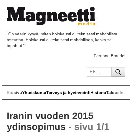
"On väärin kysyä, miten holokausti oli teknisesti mahdollista
toteuttaa. Holokausti oli teknisesti mahdollinen, koska se
tapahtui."
Fernand Braudel
Etusivu
Yhteiskunta
Terveys ja hyvinvointi
Historia
Talous
In Eng
Iranin vuoden 2015
ydinsopimus
- sivu 1/1