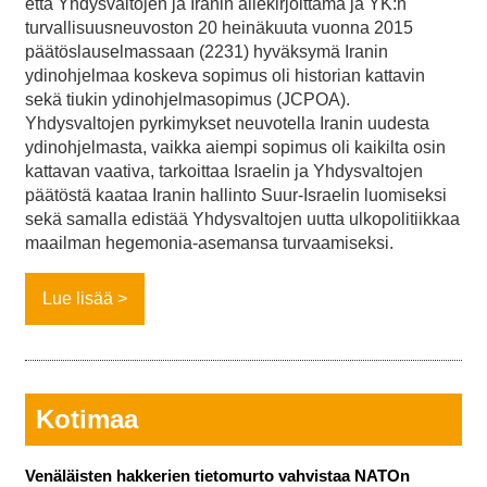
että Yhdysvaltojen ja Iranin allekirjoittama ja YK:n
turvallisuusneuvoston 20 heinäkuuta vuonna 2015
päätöslauselmassaan (2231) hyväksymä Iranin
ydinohjelmaa koskeva sopimus oli historian kattavin
sekä tiukin ydinohjelmasopimus (JCPOA).
Yhdysvaltojen pyrkimykset neuvotella Iranin uudesta
ydinohjelmasta, vaikka aiempi sopimus oli kaikilta osin
kattavan vaativa, tarkoittaa Israelin ja Yhdysvaltojen
päätöstä kaataa Iranin hallinto Suur-Israelin luomiseksi
sekä samalla edistää Yhdysvaltojen uutta ulkopolitiikkaa
maailman hegemonia-asemansa turvaamiseksi.
Lue lisää
Kotimaa
Venäläisten hakkerien tietomurto vahvistaa NATOn