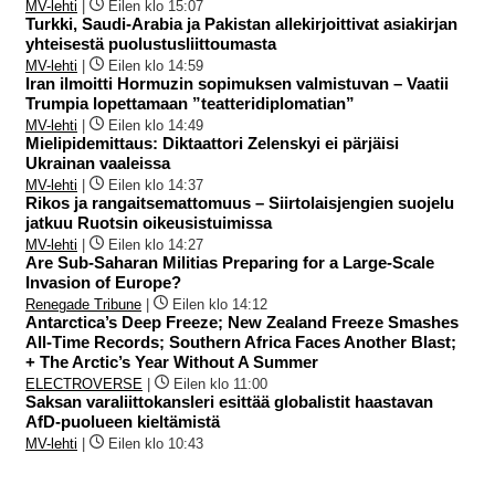
MV-lehti
|
Eilen klo 15:07
Turkki, Saudi-Arabia ja Pakistan allekirjoittivat asiakirjan
yhteisestä puolustusliittoumasta
MV-lehti
|
Eilen klo 14:59
Iran ilmoitti Hormuzin sopimuksen valmistuvan – Vaatii
Trumpia lopettamaan ”teatteridiplomatian”
MV-lehti
|
Eilen klo 14:49
Mielipidemittaus: Diktaattori Zelenskyi ei pärjäisi
Ukrainan vaaleissa
MV-lehti
|
Eilen klo 14:37
Rikos ja rangaitsemattomuus – Siirtolaisjengien suojelu
jatkuu Ruotsin oikeusistuimissa
MV-lehti
|
Eilen klo 14:27
Are Sub-Saharan Militias Preparing for a Large-Scale
Invasion of Europe?
Renegade Tribune
|
Eilen klo 14:12
Antarctica’s Deep Freeze; New Zealand Freeze Smashes
All-Time Records; Southern Africa Faces Another Blast;
+ The Arctic’s Year Without A Summer
ELECTROVERSE
|
Eilen klo 11:00
Saksan varaliittokansleri esittää globalistit haastavan
AfD-puolueen kieltämistä
MV-lehti
|
Eilen klo 10:43