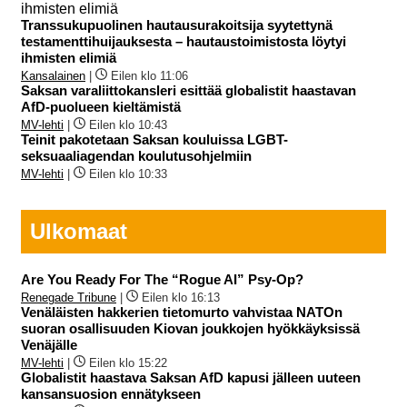
Transsukupuolinen hautausurakoitsija syytettynä
testamenttihuijauksesta – hautaustoimistosta löytyi
ihmisten elimiä
Kansalainen
|
Eilen klo 11:06
Saksan varaliittokansleri esittää globalistit haastavan
AfD-puolueen kieltämistä
MV-lehti
|
Eilen klo 10:43
Teinit pakotetaan Saksan kouluissa LGBT-
seksuaaliagendan koulutusohjelmiin
MV-lehti
|
Eilen klo 10:33
Ulkomaat
Are You Ready For The “Rogue AI” Psy-Op?
Renegade Tribune
|
Eilen klo 16:13
Venäläisten hakkerien tietomurto vahvistaa NATOn
suoran osallisuuden Kiovan joukkojen hyökkäyksissä
Venäjälle
MV-lehti
|
Eilen klo 15:22
Globalistit haastava Saksan AfD kapusi jälleen uuteen
kansansuosion ennätykseen