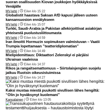
suoran osallisuuden Kiovan joukkojen hyökkäyksissä
Venäjälle
MV-lehti
|
Eilen klo 15:22
Globalistit haastava Saksan AfD kapusi jälleen uuteen
kansansuosion ennätykseen
MV-lehti
|
Eilen klo 15:07
Turkki, Saudi-Arabia ja Pakistan allekirjoittivat asiakirjan
yhteisestä puolustusliittoumasta
MV-lehti
|
Eilen klo 14:59
Iran ilmoitti Hormuzin sopimuksen valmistuvan – Vaatii
Trumpia lopettamaan ”teatteridiplomatian”
MV-lehti
|
Eilen klo 14:49
Mielipidemittaus: Diktaattori Zelenskyi ei pärjäisi
Ukrainan vaaleissa
MV-lehti
|
Eilen klo 14:37
Rikos ja rangaitsemattomuus – Siirtolaisjengien suojelu
jatkuu Ruotsin oikeusistuimissa
MV-lehti
|
Eilen klo 14:27
Kaksi mustaa miestä puukotti sivullisen lähes hengiltä:
“Olin jo hyväksynyt kuolemani”
Kansalainen
|
Eilen klo 13:05