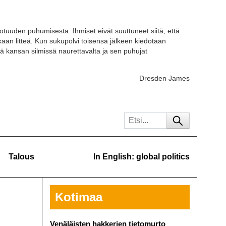
otuuden puhumisesta. Ihmiset eivät suuttuneet siitä, että
kaan litteä. Kun sukupolvi toisensa jälkeen kiedotaan
ä kansan silmissä naurettavalta ja sen puhujat
Dresden James
Talous
In English: global politics
Kotimaa
Venäläisten hakkerien tietomurto