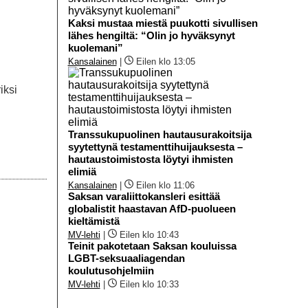
Kaksi mustaa miestä puukotti sivullisen
lähes hengiltä: “Olin jo hyväksynyt
kuolemani”
Kansalainen
|
Eilen klo 13:05
iksi
Transsukupuolinen hautausurakoitsija
syytettynä testamenttihuijauksesta –
hautaustoimistosta löytyi ihmisten
elimiä
Kansalainen
|
Eilen klo 11:06
Saksan varaliittokansleri esittää
globalistit haastavan AfD-puolueen
kieltämistä
MV-lehti
|
Eilen klo 10:43
Teinit pakotetaan Saksan kouluissa
LGBT-seksuaaliagendan
koulutusohjelmiin
MV-lehti
|
Eilen klo 10:33