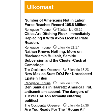
Ulkomaat
Number of Americans Not in Labor
Force Reaches Record 105.8 Million
Renegade Tribune
|
Tänään klo 00:19
Cities Are Ditching Flock, Immediately
Replacing It With Axon License Plate
Readers
Renegade Tribune
|
Eilen klo 21:17
Nathan Knows Nothing: More on
Blackademic Bullshit, Semitic
Subversion and the Cluster-Cuck at
Cambridge
The Occidental Observer
|
Eilen klo 18:23
New Mexico Sues DOJ For Unredacted
Epstein Files
Renegade Tribune
|
Eilen klo 18:15
Ben Samuels in Haaretz: America First,
antisemitism second: The dangers of
Tucker Carlson formally entering
politicsI
The Occidental Observer
|
Eilen klo 17:36
Are You Ready For The “Rogue AI”