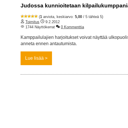
Judossa kunnioitetaan kilpailukumppani
(
1
arviota, keskiarvo:
5,00
/ 5 tähteä 5)
Toimitus
9.2.2012
1744 Näyttökerrat
0 Kommenttia
Kamppailulajien harjoitukset voivat näyttää ulkopuolis
anneta ennen antautumista.
Lue lisää