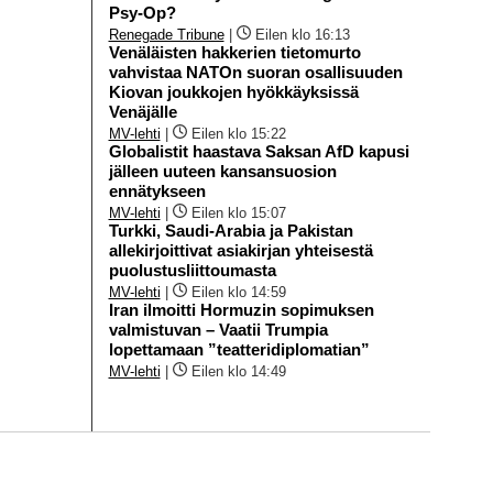
Psy-Op?
Renegade Tribune
|
Eilen klo 16:13
Venäläisten hakkerien tietomurto
vahvistaa NATOn suoran osallisuuden
Kiovan joukkojen hyökkäyksissä
Venäjälle
MV-lehti
|
Eilen klo 15:22
Globalistit haastava Saksan AfD kapusi
jälleen uuteen kansansuosion
ennätykseen
MV-lehti
|
Eilen klo 15:07
Turkki, Saudi-Arabia ja Pakistan
allekirjoittivat asiakirjan yhteisestä
puolustusliittoumasta
MV-lehti
|
Eilen klo 14:59
Iran ilmoitti Hormuzin sopimuksen
valmistuvan – Vaatii Trumpia
lopettamaan ”teatteridiplomatian”
MV-lehti
|
Eilen klo 14:49