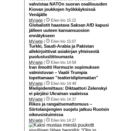
vahvistaa NATOn suoran osallisuuden
Kiovan joukkojen hyökkäyksissä
Venäjälle
MV-lehti
|
Eilen klo 15:22
Globalistit haastava Saksan AfD kapusi
jälleen uuteen kansansuosion
ennätykseen
MV-lehti
|
Eilen klo 15:07
Turkki, Saudi-Arabia ja Pakistan
allekirjoittivat asiakirjan yhteisestä
puolustusliittoumasta
MV-lehti
|
Eilen klo 14:59
Iran ilmoitti Hormuzin sopimuksen
valmistuvan – Vaatii Trumpia
lopettamaan ”teatteridiplomatian”
MV-lehti
|
Eilen klo 14:49
Mielipidemittaus: Diktaattori Zelenskyi
ei pärjäisi Ukrainan vaaleissa
MV-lehti
|
Eilen klo 14:37
Rikos ja rangaitsemattomuus –
Siirtolaisjengien suojelu jatkuu Ruotsin
oikeusistuimissa
MV-lehti
|
Eilen klo 14:27