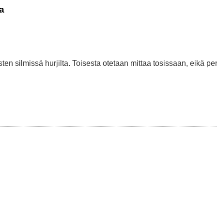
a
ten silmissä hurjilta. Toisesta otetaan mittaa tosissaan, eikä per