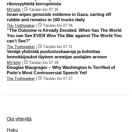
rikossyytteitä korruptiosta
MV-lehti
|
Tänään klo 07:35
Israel wipes genocide evidence in Gaza, carting off
rubble and remains in 100 trucks daily
The Truthseeker
|
Tänään klo 07:34
“The Outcome is Already Decided. When has The World
You can See EVER Won The War against The World You
can’t See?”
The Truthseeker
|
Tänään klo 07:31
Venäjä yhdistää puolustushaaroja ja kohottaa
lennokkijoukot täyteen armeijan aselajien arvoon
MV-lehti
|
Tänään klo 07:28
Douglas Macgregor – Why Washington Is Terrified of
Putin’s Most Controversial Speech Yet!
The Truthseeker
|
Tänään klo 07:27
Ota yhteyttä
Haku