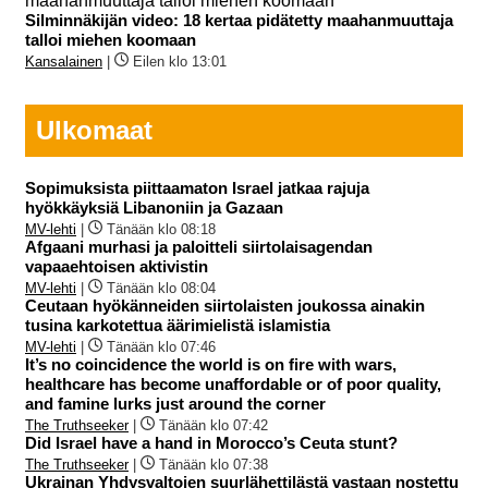
Silminnäkijän video: 18 kertaa pidätetty maahanmuuttaja
talloi miehen koomaan
Kansalainen
|
Eilen klo 13:01
Ulkomaat
Sopimuksista piittaamaton Israel jatkaa rajuja
hyökkäyksiä Libanoniin ja Gazaan
MV-lehti
|
Tänään klo 08:18
Afgaani murhasi ja paloitteli siirtolaisagendan
vapaaehtoisen aktivistin
MV-lehti
|
Tänään klo 08:04
Ceutaan hyökänneiden siirtolaisten joukossa ainakin
tusina karkotettua äärimielistä islamistia
MV-lehti
|
Tänään klo 07:46
It’s no coincidence the world is on fire with wars,
healthcare has become unaffordable or of poor quality,
and famine lurks just around the corner
The Truthseeker
|
Tänään klo 07:42
Did Israel have a hand in Morocco’s Ceuta stunt?
The Truthseeker
|
Tänään klo 07:38
Ukrainan Yhdysvaltojen suurlähettilästä vastaan nostettu