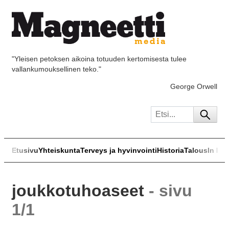
"Yleisen petoksen aikoina totuuden kertomisesta tulee
vallankumouksellinen teko."
George Orwell
Etusivu
Yhteiskunta
Terveys ja hyvinvointi
Historia
Talous
In Eng
joukkotuhoaseet
- sivu
1/1