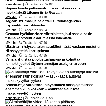
Kansalainen
|
Tänään klo 09:02
Sopimuksista piittaamaton Israel jatkaa rajuja
hyökkäyksiä Libanoniin ja Gazaan
MV-lehti
|
Tänään klo 08:18
Afgaani murhasi ja paloitteli siirtolaisagendan
vapaaehtoisen aktivistin
MV-lehti
|
Tänään klo 08:04
Ceutaan hyökänneiden siirtolaisten joukossa ainakin
tusina karkotettua äärimielistä islamistia
MV-lehti
|
Tänään klo 07:46
Ukrainan Yhdysvaltojen suurlähettilästä vastaan nostettu
rikossyytteitä korruptiosta
MV-lehti
|
Tänään klo 07:35
Venäjä yhdistää puolustushaaroja ja kohottaa
lennokkijoukot täyteen armeijan aselajien arvoon
MV-lehti
|
Tänään klo 07:28
Asiantuntija varoittaa: Taloyhtiöiden alasajoja tulossa
enemmän kuin koskaan – asukkaat ajautuvat
maksukyvyttömyyteen
Kansalainen
|
Tänään klo 06:58