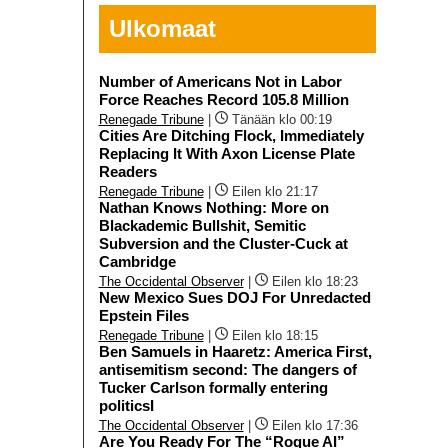
Ulkomaat
Number of Americans Not in Labor
Force Reaches Record 105.8 Million
Renegade Tribune
|
Tänään klo 00:19
Cities Are Ditching Flock, Immediately
Replacing It With Axon License Plate
Readers
Renegade Tribune
|
Eilen klo 21:17
Nathan Knows Nothing: More on
Blackademic Bullshit, Semitic
Subversion and the Cluster-Cuck at
Cambridge
The Occidental Observer
|
Eilen klo 18:23
New Mexico Sues DOJ For Unredacted
Epstein Files
Renegade Tribune
|
Eilen klo 18:15
Ben Samuels in Haaretz: America First,
antisemitism second: The dangers of
Tucker Carlson formally entering
politicsI
The Occidental Observer
|
Eilen klo 17:36
Are You Ready For The “Rogue AI”