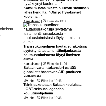
!
Kaksi mustaa miestä puukotti sivullisen
lähes hengiltä: “Olin jo hyväksynyt
kuolemani”
Kansalainen
|
Eilen klo 13:05
koimissa.
.
Transsukupuolinen hautausurakoitsija
syytettynä testamenttihuijauksesta –
hautaustoimistosta löytyi ihmisten
elimiä
Kansalainen
|
Eilen klo 11:06
Saksan varaliittokansleri esittää
globalistit haastavan AfD-puolueen
kieltämistä
MV-lehti
|
Eilen klo 10:43
Teinit pakotetaan Saksan kouluissa
LGBT-seksuaaliagendan
koulutusohjelmiin
MV-lehti
|
Eilen klo 10:33