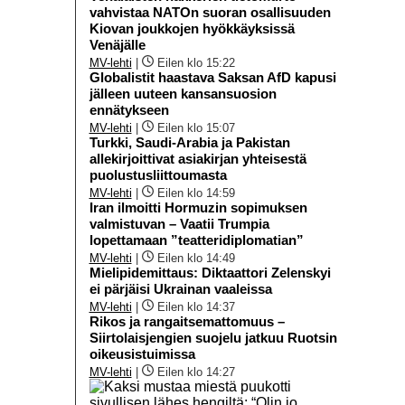
vahvistaa NATOn suoran osallisuuden
Kiovan joukkojen hyökkäyksissä
Venäjälle
MV-lehti
|
Eilen klo 15:22
Globalistit haastava Saksan AfD kapusi
jälleen uuteen kansansuosion
ennätykseen
MV-lehti
|
Eilen klo 15:07
Turkki, Saudi-Arabia ja Pakistan
allekirjoittivat asiakirjan yhteisestä
puolustusliittoumasta
MV-lehti
|
Eilen klo 14:59
Iran ilmoitti Hormuzin sopimuksen
valmistuvan – Vaatii Trumpia
lopettamaan ”teatteridiplomatian”
MV-lehti
|
Eilen klo 14:49
Mielipidemittaus: Diktaattori Zelenskyi
ei pärjäisi Ukrainan vaaleissa
MV-lehti
|
Eilen klo 14:37
Rikos ja rangaitsemattomuus –
Siirtolaisjengien suojelu jatkuu Ruotsin
oikeusistuimissa
MV-lehti
|
Eilen klo 14:27