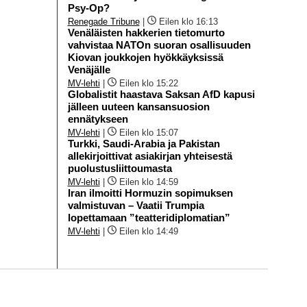
Psy-Op?
Renegade Tribune
|
Eilen klo 16:13
Venäläisten hakkerien tietomurto
vahvistaa NATOn suoran osallisuuden
Kiovan joukkojen hyökkäyksissä
Venäjälle
MV-lehti
|
Eilen klo 15:22
Globalistit haastava Saksan AfD kapusi
jälleen uuteen kansansuosion
ennätykseen
MV-lehti
|
Eilen klo 15:07
Turkki, Saudi-Arabia ja Pakistan
allekirjoittivat asiakirjan yhteisestä
puolustusliittoumasta
MV-lehti
|
Eilen klo 14:59
Iran ilmoitti Hormuzin sopimuksen
valmistuvan – Vaatii Trumpia
lopettamaan ”teatteridiplomatian”
MV-lehti
|
Eilen klo 14:49