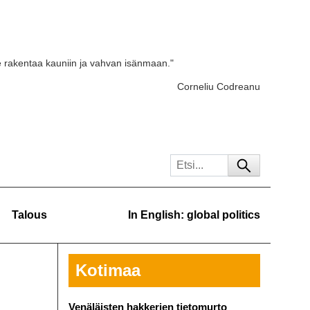
e rakentaa kauniin ja vahvan isänmaan."
Corneliu Codreanu
Talous
In English: global politics
Kotimaa
Venäläisten hakkerien tietomurto