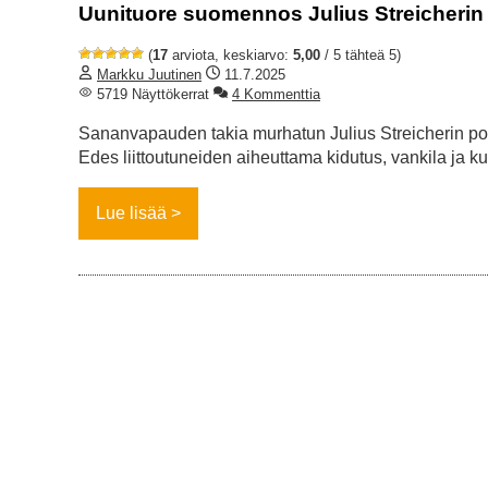
Uunituore suomennos Julius Streicherin 
(
17
arviota, keskiarvo:
5,00
/ 5 tähteä 5)
Markku Juutinen
11.7.2025
5719 Näyttökerrat
4 Kommenttia
Sananvapauden takia murhatun Julius Streicherin poliit
Edes liittoutuneiden aiheuttama kidutus, vankila ja 
Lue lisää