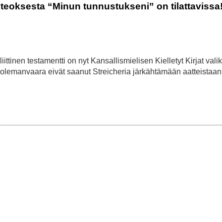
teoksesta “Minun tunnustukseni” on tilattavissa
tinen testamentti on nyt Kansallismielisen Kielletyt Kirjat vali
kuolemanvaara eivät saanut Streicheria järkähtämään aatteistaan