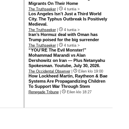
Migrants On Their Home
The Truthseeker
|
4 tuntia >
Los Angeles Isn’t Just a Third World
City. The Typhus Outbreak Is Positively
Medieval.
The Truthseeker
|
4 tuntia >
Iran’s Hormuz deal with Oman has
Trump poised for the big surrender
The Truthseeker
|
4 tuntia >
“YOU’RE The Evil Monster!”
Mohammad Marandi vs Alan
Dershowitz on Iran — Plus Netanyahu
Spokesman. Youtube, July 30, 2026.
The Occidental Observer
|
Eilen klo 19:00
How Lockheed Martin, Raytheon & Bae
Systems Are Propagandizing Children
To Support War Through Stem
Renegade Tribune
|
Eilen klo 18:27