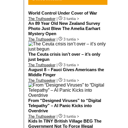
World Control Under Cover of War
The Truthseeker
|
3 tuntia >
An 89 Year Old New Zealand Survey
Photo Just Blew The Amelia Earhart
Mystery Open
The Truthseeker
|
3 tuntia >
The Ceuta crisis isn’t over – it’s only
just begun
The Truthseeker
|
3 tuntia >
August 8 – Fauci Gives Americans the
Middle Finger
The Truthseeker
|
3 tuntia >
From “Designed Viruses” to “Digital
Telepathy” – AI Panic Kicks into
Overdrive
The Truthseeker
|
3 tuntia >
Kids In TINY British Village BEG The
Government Not To Force Illegal