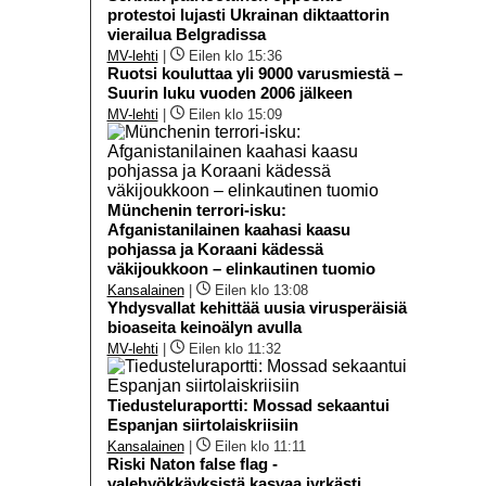
protestoi lujasti Ukrainan diktaattorin
vierailua Belgradissa
MV-lehti
|
Eilen klo 15:36
Ruotsi kouluttaa yli 9000 varusmiestä –
Suurin luku vuoden 2006 jälkeen
MV-lehti
|
Eilen klo 15:09
Münchenin terrori-isku:
Afganistanilainen kaahasi kaasu
pohjassa ja Koraani kädessä
väkijoukkoon – elinkautinen tuomio
Kansalainen
|
Eilen klo 13:08
Yhdysvallat kehittää uusia virusperäisiä
bioaseita keinoälyn avulla
MV-lehti
|
Eilen klo 11:32
Tiedusteluraportti: Mossad sekaantui
Espanjan siirtolaiskriisiin
Kansalainen
|
Eilen klo 11:11
Riski Naton false flag -
valehyökkäyksistä kasvaa jyrkästi