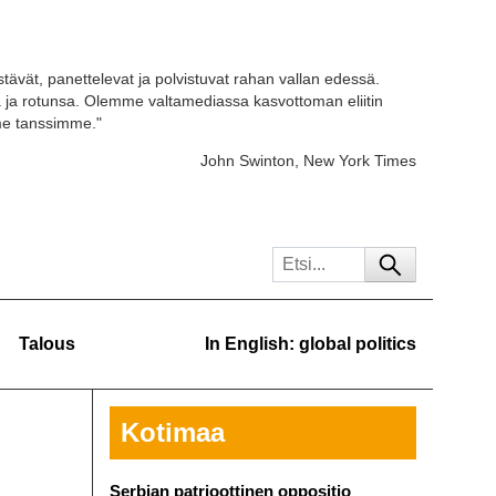
stävät, panettelevat ja polvistuvat rahan vallan edessä.
ja rotunsa. Olemme valtamediassa kasvottoman eliitin
 me tanssimme."
John Swinton, New York Times
Talous
In English: global politics
Kotimaa
Serbian patrioottinen oppositio