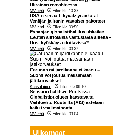
Ukrainan romahtaessa
MV-lehti
|
Eilen klo 10:38
USA:n senaatti hyväksyi ankarat
Venäjän ja Iranin vastaiset pakotteet
MV-lehti
|
Eilen klo 09:50
Espanjan globalistihallitus uhkailee
Ceutan siirtolaisia vastustavia alueita –
Uusi hyökkäys odottavissa?
MV-lehti
|
Eilen klo 09:32
Carunan miljardikanne ei kaadu –
Suomi voi joutua maksamaan
jättikorvaukset
Kansalainen
|
Eilen klo 09:10
Sensuuri hallitsee Ruotsissa:
Globalistipuolueet haastavalta
Vaihtoehto Ruotsilta (AfS) estetään
kaikki vaalimainonta
MV-lehti
|
Eilen klo 09:04
Ulkomaat