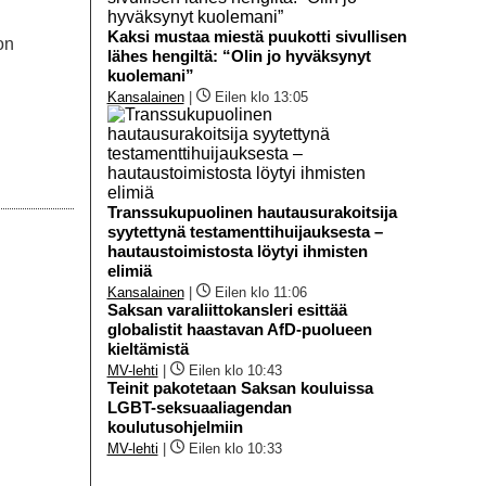
Kaksi mustaa miestä puukotti sivullisen
on
lähes hengiltä: “Olin jo hyväksynyt
kuolemani”
Kansalainen
|
Eilen klo 13:05
Transsukupuolinen hautausurakoitsija
syytettynä testamenttihuijauksesta –
hautaustoimistosta löytyi ihmisten
elimiä
Kansalainen
|
Eilen klo 11:06
Saksan varaliittokansleri esittää
globalistit haastavan AfD-puolueen
kieltämistä
MV-lehti
|
Eilen klo 10:43
Teinit pakotetaan Saksan kouluissa
LGBT-seksuaaliagendan
koulutusohjelmiin
MV-lehti
|
Eilen klo 10:33