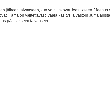
leman jälkeen taivaaseen, kun vain uskovat Jeesukseen. ”Jeesus 
at. Tämä on valitettavasti väärä käsitys ja vastoin Jumalallista
nnus päästäkseen taivaaseen.