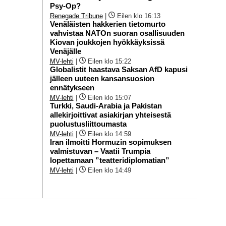
Psy-Op?
Renegade Tribune
|
Eilen klo 16:13
Venäläisten hakkerien tietomurto
vahvistaa NATOn suoran osallisuuden
Kiovan joukkojen hyökkäyksissä
Venäjälle
MV-lehti
|
Eilen klo 15:22
Globalistit haastava Saksan AfD kapusi
jälleen uuteen kansansuosion
ennätykseen
MV-lehti
|
Eilen klo 15:07
Turkki, Saudi-Arabia ja Pakistan
allekirjoittivat asiakirjan yhteisestä
puolustusliittoumasta
MV-lehti
|
Eilen klo 14:59
Iran ilmoitti Hormuzin sopimuksen
valmistuvan – Vaatii Trumpia
lopettamaan ”teatteridiplomatian”
MV-lehti
|
Eilen klo 14:49