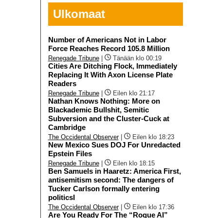
Ulkomaat
Number of Americans Not in Labor
Force Reaches Record 105.8 Million
Renegade Tribune
|
Tänään klo 00:19
Cities Are Ditching Flock, Immediately
Replacing It With Axon License Plate
Readers
Renegade Tribune
|
Eilen klo 21:17
Nathan Knows Nothing: More on
Blackademic Bullshit, Semitic
Subversion and the Cluster-Cuck at
Cambridge
The Occidental Observer
|
Eilen klo 18:23
New Mexico Sues DOJ For Unredacted
Epstein Files
Renegade Tribune
|
Eilen klo 18:15
Ben Samuels in Haaretz: America First,
antisemitism second: The dangers of
Tucker Carlson formally entering
politicsI
The Occidental Observer
|
Eilen klo 17:36
Are You Ready For The “Rogue AI”