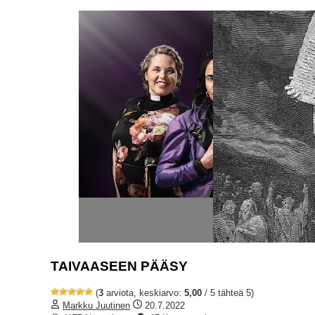
TAIVAASEEN PÄÄSY
(
3
arviota, keskiarvo:
5,00
/ 5 tähteä 5)
Markku Juutinen
20.7.2022