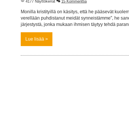
4177 Näyttökerrat
15 Kommenttia
Monilla kristityillä on käsitys, että he pääsevät kuo
verellään puhdistanut meidät synneistämme”, he sanov
järjestystä, jonka mukaan ihmisen täytyy tehdä para
Lue lisää