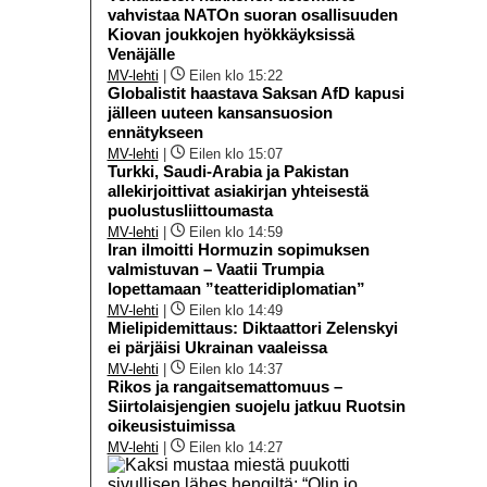
vahvistaa NATOn suoran osallisuuden
Kiovan joukkojen hyökkäyksissä
Venäjälle
MV-lehti
|
Eilen klo 15:22
Globalistit haastava Saksan AfD kapusi
jälleen uuteen kansansuosion
ennätykseen
MV-lehti
|
Eilen klo 15:07
Turkki, Saudi-Arabia ja Pakistan
allekirjoittivat asiakirjan yhteisestä
puolustusliittoumasta
MV-lehti
|
Eilen klo 14:59
Iran ilmoitti Hormuzin sopimuksen
valmistuvan – Vaatii Trumpia
lopettamaan ”teatteridiplomatian”
MV-lehti
|
Eilen klo 14:49
Mielipidemittaus: Diktaattori Zelenskyi
ei pärjäisi Ukrainan vaaleissa
MV-lehti
|
Eilen klo 14:37
Rikos ja rangaitsemattomuus –
Siirtolaisjengien suojelu jatkuu Ruotsin
oikeusistuimissa
MV-lehti
|
Eilen klo 14:27