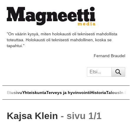
"On väärin kysyä, miten holokausti oli teknisesti mahdollista
toteuttaa. Holokausti oli teknisesti mahdollinen, koska se
tapahtui."
Fernand Braudel
Etusivu
Yhteiskunta
Terveys ja hyvinvointi
Historia
Talous
In Eng
Kajsa Klein
- sivu 1/1