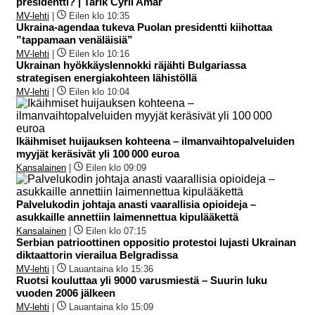
presidentti? | Tarik Cyril Amar
MV-lehti
|
Eilen klo 10:35
Ukraina-agendaa tukeva Puolan presidentti kiihottaa
”tappamaan venäläisiä”
MV-lehti
|
Eilen klo 10:16
Ukrainan hyökkäyslennokki räjähti Bulgariassa
strategisen energiakohteen lähistöllä
MV-lehti
|
Eilen klo 10:04
Ikäihmiset huijauksen kohteena – ilmanvaihtopalveluiden
myyjät keräsivät yli 100 000 euroa
Kansalainen
|
Eilen klo 09:09
Palvelukodin johtaja anasti vaarallisia opioideja –
asukkaille annettiin laimennettua kipulääkettä
Kansalainen
|
Eilen klo 07:15
Serbian patrioottinen oppositio protestoi lujasti Ukrainan
diktaattorin vierailua Belgradissa
MV-lehti
|
Lauantaina klo 15:36
Ruotsi kouluttaa yli 9000 varusmiestä – Suurin luku
vuoden 2006 jälkeen
MV-lehti
|
Lauantaina klo 15:09