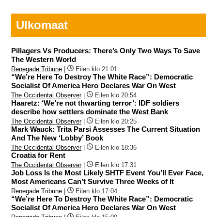
Ulkomaat
Pillagers Vs Producers: There’s Only Two Ways To Save
The Western World
Renegade Tribune
|
Eilen klo 21:01
“We’re Here To Destroy The White Race”: Democratic
Socialist Of America Hero Declares War On West
The Occidental Observer
|
Eilen klo 20:54
Haaretz: ‘We’re not thwarting terror’: IDF soldiers
describe how settlers dominate the West Bank
The Occidental Observer
|
Eilen klo 20:25
Mark Wauck: Trita Parsi Assesses The Current Situation
And The New ‘Lobby’ Book
The Occidental Observer
|
Eilen klo 18:36
Croatia for Rent
The Occidental Observer
|
Eilen klo 17:31
Job Loss Is the Most Likely SHTF Event You’ll Ever Face,
Most Americans Can’t Survive Three Weeks of It
Renegade Tribune
|
Eilen klo 17:04
“We’re Here To Destroy The White Race”: Democratic
Socialist Of America Hero Declares War On West