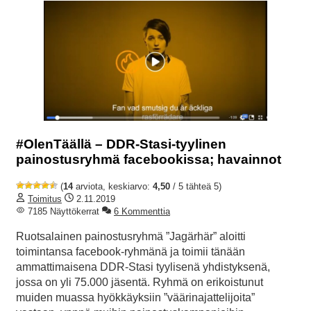
#OlenTäällä – DDR-Stasi-tyylinen
painostusryhmä facebookissa; havainnot
(
14
arviota, keskiarvo:
4,50
/ 5 tähteä 5)
Toimitus
2.11.2019
7185 Näyttökerrat
6 Kommenttia
Ruotsalainen painostusryhmä ”Jagärhär” aloitti
toimintansa facebook-ryhmänä ja toimii tänään
ammattimaisena DDR-Stasi tyylisenä yhdistyksenä,
jossa on yli 75.000 jäsentä. Ryhmä on erikoistunut
muiden muassa hyökkäyksiin ”väärinajattelijoita”