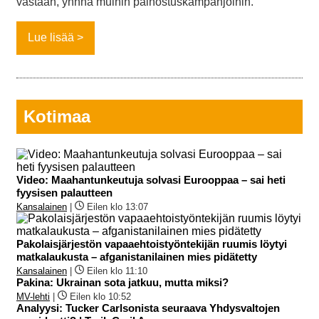
vastaan, ynnnä muihin painostuskampanjoihin.
Lue lisää
Kotimaa
Video: Maahantunkeutuja solvasi Eurooppaa – sai heti
fyysisen palautteen
Kansalainen
|
Eilen klo 13:07
Pakolaisjärjestön vapaaehtoistyöntekijän ruumis löytyi
matkalaukusta – afganistanilainen mies pidätetty
Kansalainen
|
Eilen klo 11:10
Pakina: Ukrainan sota jatkuu, mutta miksi?
MV-lehti
|
Eilen klo 10:52
Analyysi: Tucker Carlsonista seuraava Yhdysvaltojen