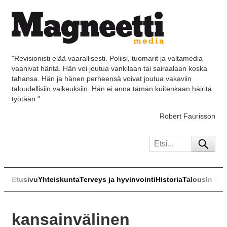
"Revisionisti elää vaarallisesti. Poliisi, tuomarit ja valtamedia
vaanivat häntä. Hän voi joutua vankilaan tai sairaalaan koska
tahansa. Hän ja hänen perheensä voivat joutua vakaviin
taloudellisiin vaikeuksiin. Hän ei anna tämän kuitenkaan häiritä
työtään."
Robert Faurisson
Etusivu
Yhteiskunta
Terveys ja hyvinvointi
Historia
Talous
In Eng
kansainvälinen