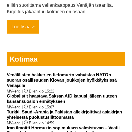
eliitin suorittama vallankaappaus Venäjän tsaarilta.
Kirjoitus jakaantuu kolmeen eri osaan.
Lue lisää
Kotimaa
Venäläisten hakkerien tietomurto vahvistaa NATOn
suoran osallisuuden Kiovan joukkojen hyökkäyksissä
Venäjälle
MV-lehti
|
Eilen klo 15:22
Globalistit haastava Saksan AfD kapusi jälleen uuteen
kansansuosion ennätykseen
MV-lehti
|
Eilen klo 15:07
Turkki, Saudi-Arabia ja Pakistan allekirjoittivat asiakirjan
yhteisestä puolustusliittoumasta
MV-lehti
|
Eilen klo 14:59
Iran ilmoitti Hormuzin sopimuksen valmistuvan – Vaatii