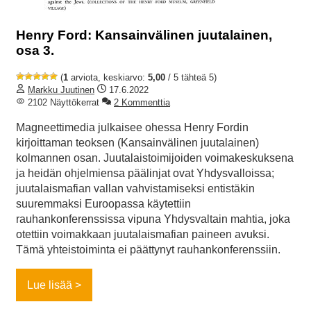
Henry Ford: Kansainvälinen juutalainen,
osa 3.
(
1
arviota, keskiarvo:
5,00
/ 5 tähteä 5)
Markku Juutinen
17.6.2022
2102 Näyttökerrat
2 Kommenttia
Magneettimedia julkaisee ohessa Henry Fordin
kirjoittaman teoksen (Kansainvälinen juutalainen)
kolmannen osan. Juutalaistoimijoiden voimakeskuksena
ja heidän ohjelmiensa päälinjat ovat Yhdysvalloissa;
juutalaismafian vallan vahvistamiseksi entistäkin
suuremmaksi Euroopassa käytettiin
rauhankonferenssissa vipuna Yhdysvaltain mahtia, joka
otettiin voimakkaan juutalaismafian paineen avuksi.
Tämä yhteistoiminta ei päättynyt rauhankonferenssiin.
Lue lisää