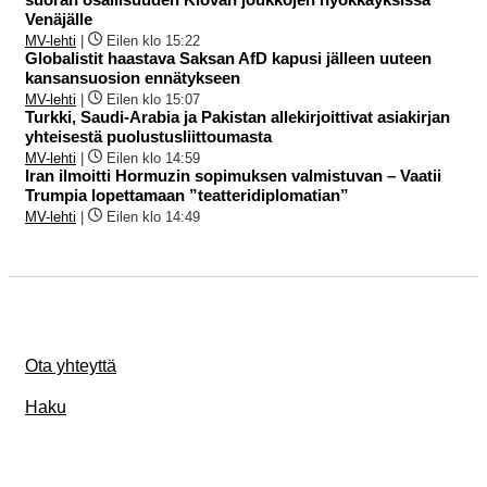
Venäjälle
MV-lehti
|
Eilen klo 15:22
Globalistit haastava Saksan AfD kapusi jälleen uuteen
kansansuosion ennätykseen
MV-lehti
|
Eilen klo 15:07
Turkki, Saudi-Arabia ja Pakistan allekirjoittivat asiakirjan
yhteisestä puolustusliittoumasta
MV-lehti
|
Eilen klo 14:59
Iran ilmoitti Hormuzin sopimuksen valmistuvan – Vaatii
Trumpia lopettamaan ”teatteridiplomatian”
MV-lehti
|
Eilen klo 14:49
Ota yhteyttä
Haku