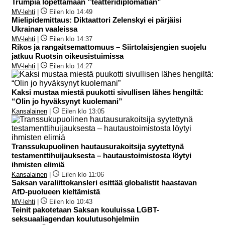
Trumpia lopettamaan ”teatteridiplomatian”
MV-lehti
|
Eilen klo 14:49
Mielipidemittaus: Diktaattori Zelenskyi ei pärjäisi
Ukrainan vaaleissa
MV-lehti
|
Eilen klo 14:37
Rikos ja rangaitsemattomuus – Siirtolaisjengien suojelu
jatkuu Ruotsin oikeusistuimissa
MV-lehti
|
Eilen klo 14:27
Kaksi mustaa miestä puukotti sivullisen lähes hengiltä:
“Olin jo hyväksynyt kuolemani”
Kansalainen
|
Eilen klo 13:05
Transsukupuolinen hautausurakoitsija syytettynä
testamenttihuijauksesta – hautaustoimistosta löytyi
ihmisten elimiä
Kansalainen
|
Eilen klo 11:06
Saksan varaliittokansleri esittää globalistit haastavan
AfD-puolueen kieltämistä
MV-lehti
|
Eilen klo 10:43
Teinit pakotetaan Saksan kouluissa LGBT-
seksuaaliagendan koulutusohjelmiin