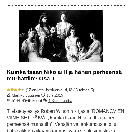
Kuinka tsaari Nikolai II ja hänen perheensä
murhattiin? Osa 1.
(
17
arviota, keskiarvo:
4,12
/ 5 tähteä 5)
Markku Juutinen
15.7.2015
5144 Näyttökerrat
4 Kommenttia
Tiivistetty esitys Robert Wiltonin kirjasta “ROMANOVIEN
VIIMEISET PÄIVÄT, kuinka tsaari Nikolai II ja hänen
perheensä murhattiin”. Venäjän vallankumous ei ollut
bolsevikkien aikaansaannos, vaan se oli sionistisen