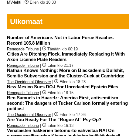
MV-lehti
|
Eilen klo 10:33
Ulkomaat
Number of Americans Not in Labor Force Reaches
Record 105.8 Million
Renegade Tribune
|
Tänään klo 00:19
Cities Are Ditching Flock, Immediately Replacing It With
Axon License Plate Readers
Renegade Tribune
|
Eilen klo 21:17
Nathan Knows Nothing: More on Blackademic Bullshit,
Semitic Subversion and the Cluster-Cuck at Cambridge
The Occidental Observer
|
Eilen klo 18:23
New Mexico Sues DOJ For Unredacted Epstein Files
Renegade Tribune
|
Eilen klo 18:15
Ben Samuels in Haaretz: America First, antisemitism
second: The dangers of Tucker Carlson formally entering
politicsI
The Occidental Observer
|
Eilen klo 17:36
Are You Ready For The “Rogue AI” Psy-Op?
Renegade Tribune
|
Eilen klo 16:13
Venäläisten hakkerien tietomurto vahvistaa NATOn
suoran osallisuuden Kiovan joukkojen hyökkäyksissä