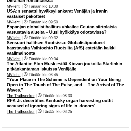
Ukrainan romahtaessa
MV-lehti
|
Tänään klo 10:38
USA:n senaatti hyväksyi ankarat Venäjän ja Iranin
vastaiset pakotteet
MV-lehti
|
Tänään klo 09:50
Espanjan globalistihallitus uhkailee Ceutan siirtolaisia
vastustavia alueita – Uusi hyökkäys odottavissa?
MV-lehti
|
Tänään klo 09:32
Sensuuri hallitsee Ruotsissa: Globalistipuolueet
haastavalta Vaihtoehto Ruotsilta (AfS) estetään kaikki
vaalimainonta
MV-lehti
|
Tänään klo 09:04
The Atlantic: Elon Musk estää Kiovan joukoilta Starlinkin
pitkänkantaman iskuissa Venäjälle
MV-lehti
|
Tänään klo 08:45
“Your Place in The Scheme is Dependent on Your Being
Open to The Touch of The Pulse, and… The Arrival of The
Waves.”
The Truthseeker
|
Tänään klo 08:30
RFK Jr. decertifies Kentucky organ harvesting outfit
accused of ignoring signs of life in ‘donors’
The Truthseeker
|
Tänään klo 08:25