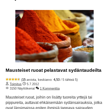
Mausteiset ruoat pelastavat sydäntaudeilta
(
15
arviota, keskiarvo:
4,53
/ 5 tähteä 5)
Toimitus
5.7.2012
3150 Näyttökerrat
1 Kommenttia
Mausteiset ruoat, joihin on lisätty tuoreita yrttejä tai
pippureita, auttavat ehkäisemään sydänsairauksia, jotka
ovat länsimaissa eniten ihmisiä tappava sairauden