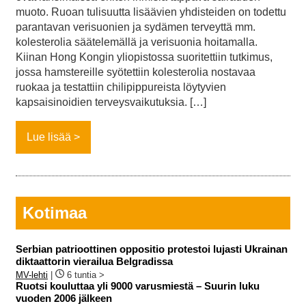
muoto. Ruoan tulisuutta lisäävien yhdisteiden on todettu
parantavan verisuonien ja sydämen terveyttä mm.
kolesterolia säätelemällä ja verisuonia hoitamalla.
Kiinan Hong Kongin yliopistossa suoritettiin tutkimus,
jossa hamstereille syötettiin kolesterolia nostavaa
ruokaa ja testattiin chilipippureista löytyvien
kapsaisinoidien terveysvaikutuksia. […]
Lue lisää
Kotimaa
Serbian patrioottinen oppositio protestoi lujasti Ukrainan
diktaattorin vierailua Belgradissa
MV-lehti
|
6 tuntia >
Ruotsi kouluttaa yli 9000 varusmiestä – Suurin luku
vuoden 2006 jälkeen