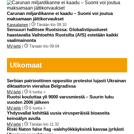
Carunan miljardikanne ei kaadu – Suomi voi joutua
maksamaan jättikorvaukset
Kansalainen
|
Tänään klo 09:10
Sensuuri hallitsee Ruotsissa: Globalistipuolueet
haastavalta Vaihtoehto Ruotsilta (AfS) estetään kaikki
vaalimainonta
MV-lehti
|
Tänään klo 09:04
Ulkomaat
Serbian patrioottinen oppositio protestoi lujasti Ukrainan
diktaattorin vierailua Belgradissa
MV-lehti
|
6 tuntia >
Ruotsi kouluttaa yli 9000 varusmiestä – Suurin luku
vuoden 2006 jälkeen
MV-lehti
|
6 tuntia >
Yhdysvallat kehittää uusia virusperäisiä bioaseita
keinoälyn avulla
MV-lehti
|
Tänään klo 11:32
Riski Naton false flag -valehyökkäyksistä kasvaa jyrkästi