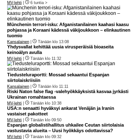
MV-lehti
|
6 tuntia >
Münchenin terrori-isku: Afganistanilainen kaahasi kaasu
pohjassa ja Koraani kädessä väkijoukkoon – elinkautinen
tuomio
Kansalainen
|
Tänään klo 13:08
Yhdysvallat kehittää uusia virusperäisiä bioaseita
keinoälyn avulla
MV-lehti
|
Tänään klo 11:32
Tiedusteluraportti: Mossad sekaantui Espanjan
siirtolaiskriisiin
Kansalainen
|
Tänään klo 11:11
Riski Naton false flag -valehyökkäyksistä kasvaa jyrkästi
Ukrainan romahtaessa
MV-lehti
|
Tänään klo 10:38
USA:n senaatti hyväksyi ankarat Venäjän ja Iranin
vastaiset pakotteet
MV-lehti
|
Tänään klo 09:50
Espanjan globalistihallitus uhkailee Ceutan siirtolaisia
vastustavia alueita – Uusi hyökkäys odottavissa?
MV-lehti
|
Tänään klo 09:32