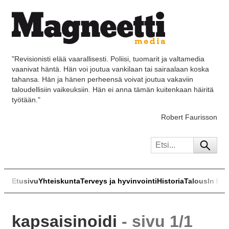
"Revisionisti elää vaarallisesti. Poliisi, tuomarit ja valtamedia
vaanivat häntä. Hän voi joutua vankilaan tai sairaalaan koska
tahansa. Hän ja hänen perheensä voivat joutua vakaviin
taloudellisiin vaikeuksiin. Hän ei anna tämän kuitenkaan häiritä
työtään."
Robert Faurisson
Etusivu
Yhteiskunta
Terveys ja hyvinvointi
Historia
Talous
In Eng
kapsaisinoidi
- sivu 1/1