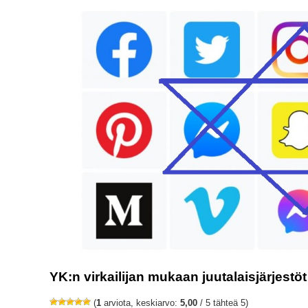
YK:n virkailijan mukaan juutalaisjärjestö
(
1
arviota, keskiarvo:
5,00
/ 5 tähteä 5)