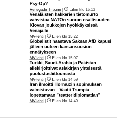
Psy-Op?
Renegade Tribune
|
Eilen klo 16:13
Venäläisten hakkerien tietomurto
vahvistaa NATOn suoran osallisuuden
Kiovan joukkojen hyökkäyksissä
Venäjälle
MV-lehti
|
Eilen klo 15:22
Globalistit haastava Saksan AfD kapusi
jälleen uuteen kansansuosion
ennätykseen
MV-lehti
|
Eilen klo 15:07
Turkki, Saudi-Arabia ja Pakistan
allekirjoittivat asiakirjan yhteisestä
puolustusliittoumasta
MV-lehti
|
Eilen klo 14:59
Iran ilmoitti Hormuzin sopimuksen
valmistuvan – Vaatii Trumpia
lopettamaan ”teatteridiplomatian”
MV-lehti
|
Eilen klo 14:49