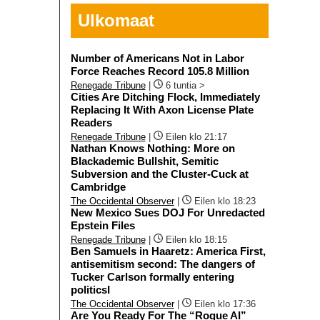
Ulkomaat
Number of Americans Not in Labor
Force Reaches Record 105.8 Million
Renegade Tribune
|
6 tuntia >
Cities Are Ditching Flock, Immediately
Replacing It With Axon License Plate
Readers
Renegade Tribune
|
Eilen klo 21:17
Nathan Knows Nothing: More on
Blackademic Bullshit, Semitic
Subversion and the Cluster-Cuck at
Cambridge
The Occidental Observer
|
Eilen klo 18:23
New Mexico Sues DOJ For Unredacted
Epstein Files
Renegade Tribune
|
Eilen klo 18:15
Ben Samuels in Haaretz: America First,
antisemitism second: The dangers of
Tucker Carlson formally entering
politicsI
The Occidental Observer
|
Eilen klo 17:36
Are You Ready For The “Rogue AI”