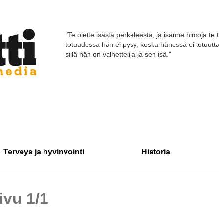
"Te olette isästä perkeleestä, ja isänne himoja te 
totuudessa hän ei pysy, koska hänessä ei totuutt
sillä hän on valhettelija ja sen isä."
Terveys ja hyvinvointi
Historia
sivu 1/1