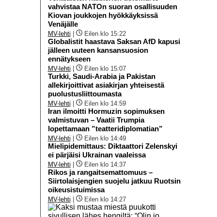
vahvistaa NATOn suoran osallisuuden
Kiovan joukkojen hyökkäyksissä
Venäjälle
MV-lehti
|
Eilen klo 15:22
Globalistit haastava Saksan AfD kapusi
jälleen uuteen kansansuosion
ennätykseen
MV-lehti
|
Eilen klo 15:07
Turkki, Saudi-Arabia ja Pakistan
allekirjoittivat asiakirjan yhteisestä
puolustusliittoumasta
MV-lehti
|
Eilen klo 14:59
Iran ilmoitti Hormuzin sopimuksen
valmistuvan – Vaatii Trumpia
lopettamaan ”teatteridiplomatian”
MV-lehti
|
Eilen klo 14:49
Mielipidemittaus: Diktaattori Zelenskyi
ei pärjäisi Ukrainan vaaleissa
MV-lehti
|
Eilen klo 14:37
Rikos ja rangaitsemattomuus –
Siirtolaisjengien suojelu jatkuu Ruotsin
oikeusistuimissa
MV-lehti
|
Eilen klo 14:27