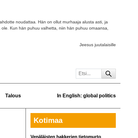
tahdotte noudattaa. Hän on ollut murhaaja alusta asti, ja
a ole. Kun hän puhuu valhetta, niin hän puhuu omaansa,
Jeesus juutalaisille
Talous
In English: global politics
Kotimaa
Venäläisten hakkerien tietomurto