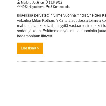
Markku Juutinen
13.8.2022
4262 Näyttökerrat
8 Kommenttia
Israelissa perustettiin viime vuonna Yhdistyneiden K
virkailija Milon Kothari. YK:n alaisuudessa toimiva ko
mahdollisia rikoksia ihmisyyttä vastaan esimerkiksi I
sodan jälkeen. Esitämme myös muita huomioita juuta
hegemoniaan liittyen.
Lue lisää