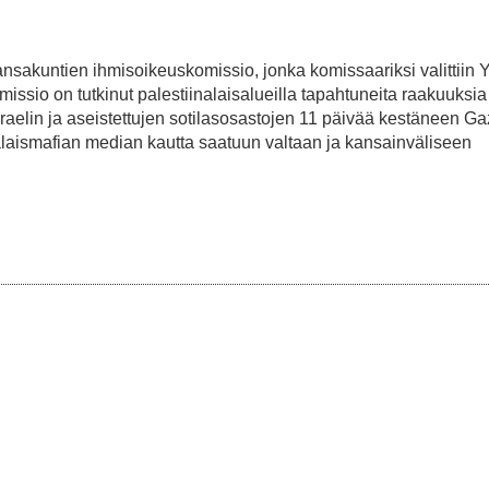
ansakuntien ihmisoikeuskomissio, jonka komissaariksi valittiin 
missio on tutkinut palestiinalaisalueilla tapahtuneita raakuuksia
sraelin ja aseistettujen sotilasosastojen 11 päivää kestäneen G
laismafian median kautta saatuun valtaan ja kansainväliseen