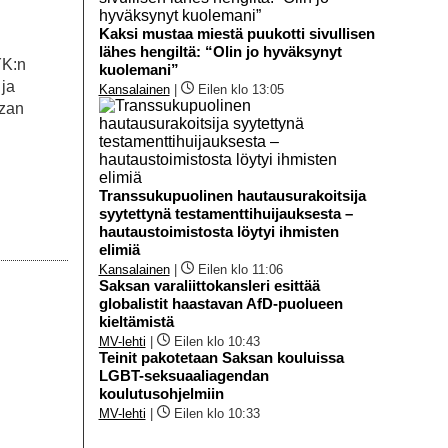
Kaksi mustaa miestä puukotti sivullisen
lähes hengiltä: “Olin jo hyväksynyt
YK:n
kuolemani”
 ja
Kansalainen
|
Eilen klo 13:05
azan
Transsukupuolinen hautausurakoitsija
syytettynä testamenttihuijauksesta –
hautaustoimistosta löytyi ihmisten
elimiä
Kansalainen
|
Eilen klo 11:06
Saksan varaliittokansleri esittää
globalistit haastavan AfD-puolueen
kieltämistä
MV-lehti
|
Eilen klo 10:43
Teinit pakotetaan Saksan kouluissa
LGBT-seksuaaliagendan
koulutusohjelmiin
MV-lehti
|
Eilen klo 10:33