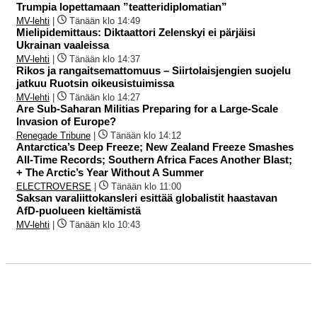
Trumpia lopettamaan ”teatteridiplomatian”
MV-lehti
|
Tänään klo 14:49
Mielipidemittaus: Diktaattori Zelenskyi ei pärjäisi
Ukrainan vaaleissa
MV-lehti
|
Tänään klo 14:37
Rikos ja rangaitsemattomuus – Siirtolaisjengien suojelu
jatkuu Ruotsin oikeusistuimissa
MV-lehti
|
Tänään klo 14:27
Are Sub-Saharan Militias Preparing for a Large-Scale
Invasion of Europe?
Renegade Tribune
|
Tänään klo 14:12
Antarctica’s Deep Freeze; New Zealand Freeze Smashes
All-Time Records; Southern Africa Faces Another Blast;
+ The Arctic’s Year Without A Summer
ELECTROVERSE
|
Tänään klo 11:00
Saksan varaliittokansleri esittää globalistit haastavan
AfD-puolueen kieltämistä
MV-lehti
|
Tänään klo 10:43