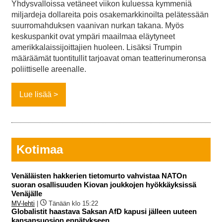
Yhdysvalloissa vetäneet viikon kuluessa kymmeniä
miljardeja dollareita pois osakemarkkinoilta pelätessään
suurromahduksen vaanivan nurkan takana. Myös
keskuspankit ovat ympäri maailmaa eläytyneet
amerikkalaissijoittajien huoleen. Lisäksi Trumpin
määräämät tuontitullit tarjoavat oman teatterinumeronsa
poliittiselle areenalle.
Lue lisää
Kotimaa
Venäläisten hakkerien tietomurto vahvistaa NATOn
suoran osallisuuden Kiovan joukkojen hyökkäyksissä
Venäjälle
MV-lehti
|
Tänään klo 15:22
Globalistit haastava Saksan AfD kapusi jälleen uuteen
kansansuosion ennätykseen