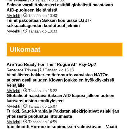
Kansalainen
|
Tänään klo 11:06
Saksan varaliittokansleri esittää globalistit haastavan
AfD-puolueen kieltämistä
MV-lehti
|
Tänään klo 10:43
Teinit pakotetaan Saksan kouluissa LGBT-
seksuaaliagendan koulutusohjelmiin
MV-lehti
|
Tänään klo 10:33
Ulkomaat
Are You Ready For The “Rogue AI” Psy-Op?
Renegade Tribune
|
Tänään klo 16:13
Venäläisten hakkerien tietomurto vahvistaa NATOn
suoran osallisuuden Kiovan joukkojen hyökkäyksissä
Venäjälle
MV-lehti
|
Tänään klo 15:22
Globalistit haastava Saksan AfD kapusi jälleen uuteen
kansansuosion ennätykseen
MV-lehti
|
Tänään klo 15:07
Turkki, Saudi-Arabia ja Pakistan allekirjoittivat asiakirjan
yhteisestä puolustusliittoumasta
MV-lehti
|
Tänään klo 14:59
Iran ilmoitti Hormuzin sopimuksen valmistuvan – Vaatii