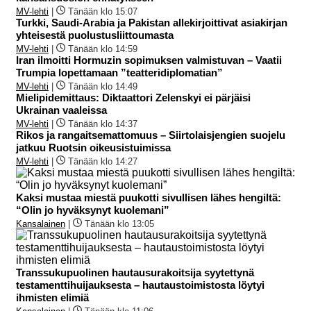
MV-lehti
|
Tänään klo 15:07
Turkki, Saudi-Arabia ja Pakistan allekirjoittivat asiakirjan
yhteisestä puolustusliittoumasta
MV-lehti
|
Tänään klo 14:59
Iran ilmoitti Hormuzin sopimuksen valmistuvan – Vaatii
Trumpia lopettamaan ”teatteridiplomatian”
MV-lehti
|
Tänään klo 14:49
Mielipidemittaus: Diktaattori Zelenskyi ei pärjäisi
Ukrainan vaaleissa
MV-lehti
|
Tänään klo 14:37
Rikos ja rangaitsemattomuus – Siirtolaisjengien suojelu
jatkuu Ruotsin oikeusistuimissa
MV-lehti
|
Tänään klo 14:27
Kaksi mustaa miestä puukotti sivullisen lähes hengiltä:
“Olin jo hyväksynyt kuolemani”
Kansalainen
|
Tänään klo 13:05
Transsukupuolinen hautausurakoitsija syytettynä
testamenttihuijauksesta – hautaustoimistosta löytyi
ihmisten elimiä