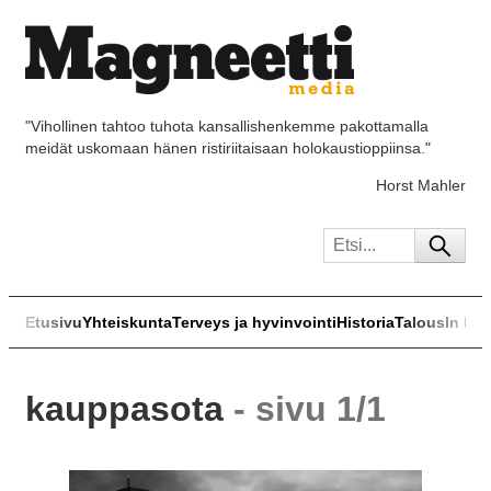
"Vihollinen tahtoo tuhota kansallishenkemme pakottamalla
meidät uskomaan hänen ristiriitaisaan holokaustioppiinsa."
Horst Mahler
Etusivu
Yhteiskunta
Terveys ja hyvinvointi
Historia
Talous
In Eng
kauppasota
- sivu 1/1