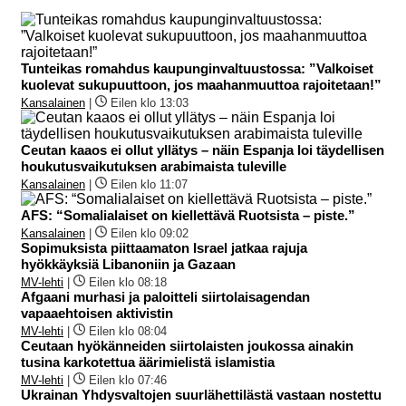
Tunteikas romahdus kaupunginvaltuustossa: ”Valkoiset
kuolevat sukupuuttoon, jos maahanmuuttoa rajoitetaan!”
Kansalainen
|
Eilen klo 13:03
Ceutan kaaos ei ollut yllätys – näin Espanja loi täydellisen
houkutusvaikutuksen arabimaista tuleville
Kansalainen
|
Eilen klo 11:07
AFS: “Somalialaiset on kiellettävä Ruotsista – piste.”
Kansalainen
|
Eilen klo 09:02
Sopimuksista piittaamaton Israel jatkaa rajuja
hyökkäyksiä Libanoniin ja Gazaan
MV-lehti
|
Eilen klo 08:18
Afgaani murhasi ja paloitteli siirtolaisagendan
vapaaehtoisen aktivistin
MV-lehti
|
Eilen klo 08:04
Ceutaan hyökänneiden siirtolaisten joukossa ainakin
tusina karkotettua äärimielistä islamistia
MV-lehti
|
Eilen klo 07:46
Ukrainan Yhdysvaltojen suurlähettilästä vastaan nostettu