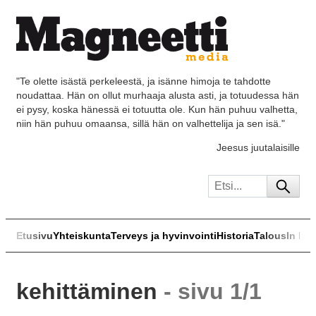
"Te olette isästä perkeleestä, ja isänne himoja te tahdotte
noudattaa. Hän on ollut murhaaja alusta asti, ja totuudessa hän
ei pysy, koska hänessä ei totuutta ole. Kun hän puhuu valhetta,
niin hän puhuu omaansa, sillä hän on valhettelija ja sen isä."
Jeesus juutalaisille
Etusivu
Yhteiskunta
Terveys ja hyvinvointi
Historia
Talous
In Eng
kehittäminen
- sivu 1/1