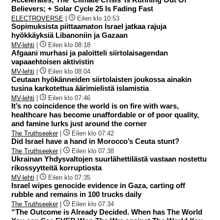
Believers; + Solar Cycle 25 Is Fading Fast
ELECTROVERSE
|
Eilen klo 10:53
Sopimuksista piittaamaton Israel jatkaa rajuja
hyökkäyksiä Libanoniin ja Gazaan
MV-lehti
|
Eilen klo 08:18
Afgaani murhasi ja paloitteli siirtolaisagendan
vapaaehtoisen aktivistin
MV-lehti
|
Eilen klo 08:04
Ceutaan hyökänneiden siirtolaisten joukossa ainakin
tusina karkotettua äärimielistä islamistia
MV-lehti
|
Eilen klo 07:46
It’s no coincidence the world is on fire with wars,
healthcare has become unaffordable or of poor quality,
and famine lurks just around the corner
The Truthseeker
|
Eilen klo 07:42
Did Israel have a hand in Morocco’s Ceuta stunt?
The Truthseeker
|
Eilen klo 07:38
Ukrainan Yhdysvaltojen suurlähettilästä vastaan nostettu
rikossyytteitä korruptiosta
MV-lehti
|
Eilen klo 07:35
Israel wipes genocide evidence in Gaza, carting off
rubble and remains in 100 trucks daily
The Truthseeker
|
Eilen klo 07:34
“The Outcome is Already Decided. When has The World