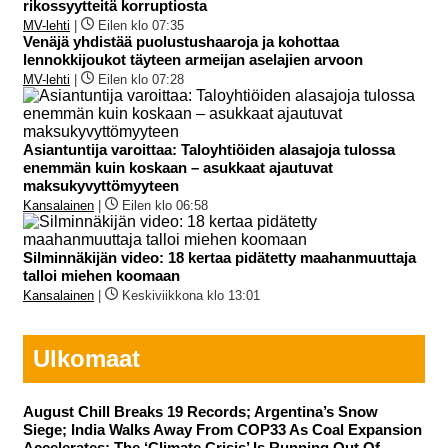
rikossyytteitä korruptiosta
MV-lehti
|
Eilen klo 07:35
Venäjä yhdistää puolustushaaroja ja kohottaa
lennokkijoukot täyteen armeijan aselajien arvoon
MV-lehti
|
Eilen klo 07:28
Asiantuntija varoittaa: Taloyhtiöiden alasajoja tulossa
enemmän kuin koskaan – asukkaat ajautuvat
maksukyvyttömyyteen
Kansalainen
|
Eilen klo 06:58
Silminnäkijän video: 18 kertaa pidätetty maahanmuuttaja
talloi miehen koomaan
Kansalainen
|
Keskiviikkona klo 13:01
Ulkomaat
August Chill Breaks 19 Records; Argentina’s Snow
Siege; India Walks Away From COP33 As Coal Expansion
Accelerates; The ‘Climate Crisis’ Is Running Out Of