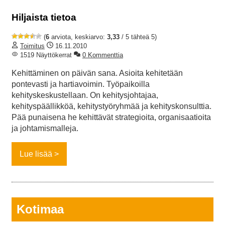
Hiljaista tietoa
(
6
arviota, keskiarvo:
3,33
/ 5 tähteä 5)
Toimitus
16.11.2010
1519 Näyttökerrat
0 Kommenttia
Kehittäminen on päivän sana. Asioita kehitetään
pontevasti ja hartiavoimin. Työpaikoilla
kehityskeskustellaan. On kehitysjohtajaa,
kehityspäällikköä, kehitystyöryhmää ja kehityskonsulttia.
Pää punaisena he kehittävät strategioita, organisaatioita
ja johtamismalleja.
Lue lisää
Kotimaa