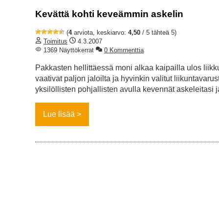
Kevättä kohti keveämmin askelin
(
4
arviota, keskiarvo:
4,50
/ 5 tähteä 5)
Toimitus
4.3.2007
1369 Näyttökerrat
0 Kommenttia
Pakkasten hellittäessä moni alkaa kaipailla ulos lii
vaativat paljon jaloilta ja hyvinkin valitut liikuntavar
yksilöllisten pohjallisten avulla kevennät askeleitasi
Lue lisää