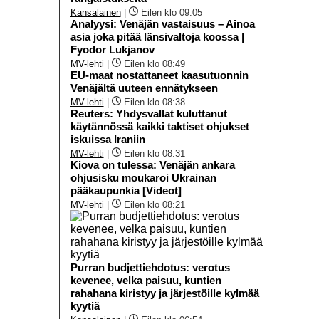
Kansalainen
|
Eilen klo 09:05
Analyysi: Venäjän vastaisuus – Ainoa
asia joka pitää länsivaltoja koossa |
Fyodor Lukjanov
MV-lehti
|
Eilen klo 08:49
EU-maat nostattaneet kaasutuonnin
Venäjältä uuteen ennätykseen
MV-lehti
|
Eilen klo 08:38
Reuters: Yhdysvallat kuluttanut
käytännössä kaikki taktiset ohjukset
iskuissa Iraniin
MV-lehti
|
Eilen klo 08:31
Kiova on tulessa: Venäjän ankara
ohjusisku moukaroi Ukrainan
pääkaupunkia [Videot]
MV-lehti
|
Eilen klo 08:21
Purran budjettiehdotus: verotus
kevenee, velka paisuu, kuntien
rahahana kiristyy ja järjestöille kylmää
kyytiä