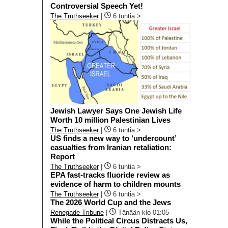
Controversial Speech Yet!
The Truthseeker
|
6 tuntia >
Jewish Lawyer Says One Jewish Life
Worth 10 million Palestinian Lives
The Truthseeker
|
6 tuntia >
US finds a new way to ‘undercount’
casualties from Iranian retaliation:
Report
The Truthseeker
|
6 tuntia >
EPA fast-tracks fluoride review as
evidence of harm to children mounts
The Truthseeker
|
6 tuntia >
The 2026 World Cup and the Jews
Renegade Tribune
|
Tänään klo 01:05
While the Political Circus Distracts Us,