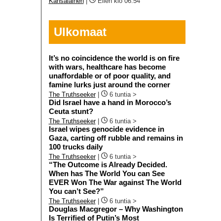
Kansalainen
|
Eilen klo 06:54
Ulkomaat
It’s no coincidence the world is on fire
with wars, healthcare has become
unaffordable or of poor quality, and
famine lurks just around the corner
The Truthseeker
|
6 tuntia >
Did Israel have a hand in Morocco’s
Ceuta stunt?
The Truthseeker
|
6 tuntia >
Israel wipes genocide evidence in
Gaza, carting off rubble and remains in
100 trucks daily
The Truthseeker
|
6 tuntia >
“The Outcome is Already Decided.
When has The World You can See
EVER Won The War against The World
You can’t See?”
The Truthseeker
|
6 tuntia >
Douglas Macgregor – Why Washington
Is Terrified of Putin’s Most