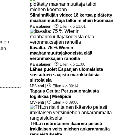
Silminnäkijän video: 18 kertaa pidätetty
maahanmuuttaja talloi miehen koomaan
Kansalainen
|
Eilen klo 13:01
minen
Itävalta: 75 % Wienin
cen
maahanmuuttajakodeista elää
veronmaksajien rahoilla
Kansalainen
|
Eilen klo 11:06
Lähes puolet Espanjan ulomaisista
sossutuen saajista marokkolaisia
siirtolaisia
MV-lehti
|
Eilen klo 09:14
Tapaus Ceuta: Perussuomalaista
logiikkaa | Mielipide
MV-lehti
|
Eilen klo 09:06
THL:n ristiriitainen ikäarvio pelasti
irakilaisen veitsimiehen ankarammalta
rangaistukselta