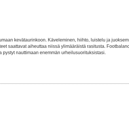
kkumaan kevätaurinkoon. Käveleminen, hiihto, luistelu ja juokse
usteet saattavat aiheuttaa niissä ylimääräistä rasitusta. Footbalan
 ja pystyt nauttimaan enemmän urheilusuorituksistasi.