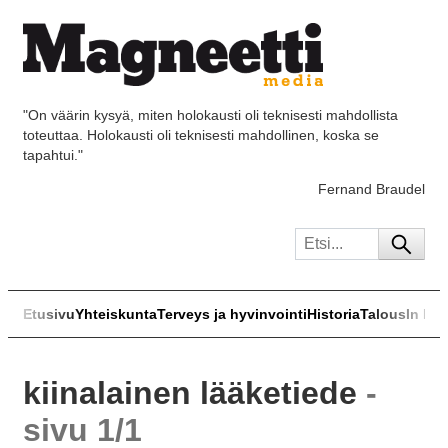
"On väärin kysyä, miten holokausti oli teknisesti mahdollista
toteuttaa. Holokausti oli teknisesti mahdollinen, koska se
tapahtui."
Fernand Braudel
Etusivu
Yhteiskunta
Terveys ja hyvinvointi
Historia
Talous
In Eng
kiinalainen lääketiede
-
sivu 1/1