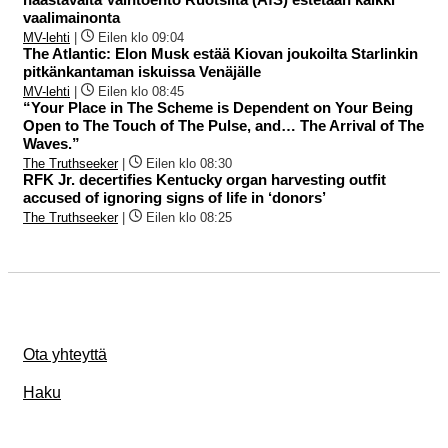
vaalimainonta
MV-lehti
|
Eilen klo 09:04
The Atlantic: Elon Musk estää Kiovan joukoilta Starlinkin
pitkänkantaman iskuissa Venäjälle
MV-lehti
|
Eilen klo 08:45
“Your Place in The Scheme is Dependent on Your Being
Open to The Touch of The Pulse, and… The Arrival of The
Waves.”
The Truthseeker
|
Eilen klo 08:30
RFK Jr. decertifies Kentucky organ harvesting outfit
accused of ignoring signs of life in ‘donors’
The Truthseeker
|
Eilen klo 08:25
Ota yhteyttä
Haku