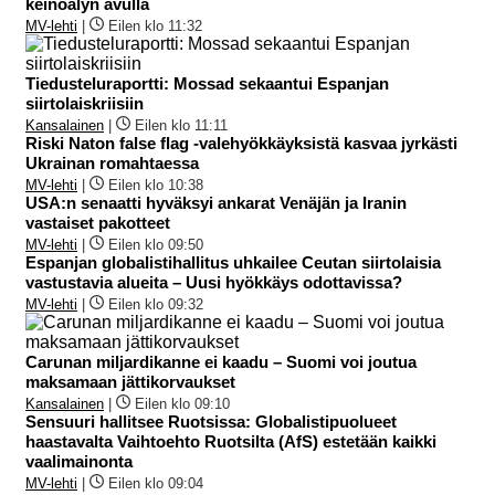
keinoälyn avulla
MV-lehti
|
Eilen klo 11:32
Tiedusteluraportti: Mossad sekaantui Espanjan
siirtolaiskriisiin
Kansalainen
|
Eilen klo 11:11
Riski Naton false flag -valehyökkäyksistä kasvaa jyrkästi
Ukrainan romahtaessa
MV-lehti
|
Eilen klo 10:38
USA:n senaatti hyväksyi ankarat Venäjän ja Iranin
vastaiset pakotteet
MV-lehti
|
Eilen klo 09:50
Espanjan globalistihallitus uhkailee Ceutan siirtolaisia
vastustavia alueita – Uusi hyökkäys odottavissa?
MV-lehti
|
Eilen klo 09:32
Carunan miljardikanne ei kaadu – Suomi voi joutua
maksamaan jättikorvaukset
Kansalainen
|
Eilen klo 09:10
Sensuuri hallitsee Ruotsissa: Globalistipuolueet
haastavalta Vaihtoehto Ruotsilta (AfS) estetään kaikki
vaalimainonta
MV-lehti
|
Eilen klo 09:04