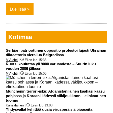
Lue lisää
Kotimaa
Serbian patrioottinen oppositio protestoi lujasti Ukrainan
diktaattorin vierailua Belgradissa
MV-lehti
|
Eilen klo 15:36
Ruotsi kouluttaa yli 9000 varusmiestä – Suurin luku
vuoden 2006 jälkeen
MV-lehti
|
Eilen klo 15:09
Münchenin terrori-isku: Afganistanilainen kaahasi kaasu
pohjassa ja Koraani kädessä väkijoukkoon – elinkautinen
tuomio
Kansalainen
|
Eilen klo 13:08
Yhdysvallat kehittää uusia virusperäisiä bioaseita