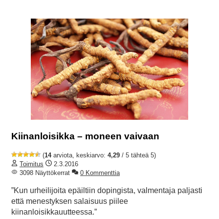
Kiinanloisikka – moneen vaivaan
(
14
arviota, keskiarvo:
4,29
/ 5 tähteä 5)
Toimitus
2.3.2016
3098 Näyttökerrat
0 Kommenttia
”Kun urheilijoita epäiltiin dopingista, valmentaja paljasti
että menestyksen salaisuus piilee
kiinanloisikkauutteessa.”