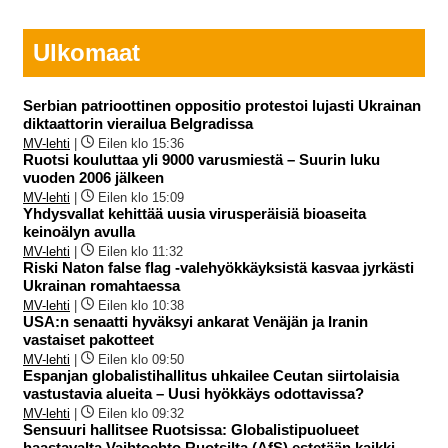
Ulkomaat
Serbian patrioottinen oppositio protestoi lujasti Ukrainan
diktaattorin vierailua Belgradissa
MV-lehti
|
Eilen klo 15:36
Ruotsi kouluttaa yli 9000 varusmiestä – Suurin luku
vuoden 2006 jälkeen
MV-lehti
|
Eilen klo 15:09
Yhdysvallat kehittää uusia virusperäisiä bioaseita
keinoälyn avulla
MV-lehti
|
Eilen klo 11:32
Riski Naton false flag -valehyökkäyksistä kasvaa jyrkästi
Ukrainan romahtaessa
MV-lehti
|
Eilen klo 10:38
USA:n senaatti hyväksyi ankarat Venäjän ja Iranin
vastaiset pakotteet
MV-lehti
|
Eilen klo 09:50
Espanjan globalistihallitus uhkailee Ceutan siirtolaisia
vastustavia alueita – Uusi hyökkäys odottavissa?
MV-lehti
|
Eilen klo 09:32
Sensuuri hallitsee Ruotsissa: Globalistipuolueet
haastavalta Vaihtoehto Ruotsilta (AfS) estetään kaikki