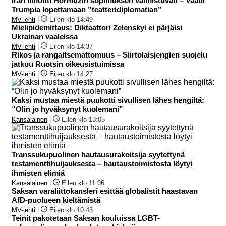
Iran ilmoitti Hormuzin sopimuksen valmistuvan – Vaatii
Trumpia lopettamaan ”teatteridiplomatian”
MV-lehti
|
Eilen klo 14:49
Mielipidemittaus: Diktaattori Zelenskyi ei pärjäisi
Ukrainan vaaleissa
MV-lehti
|
Eilen klo 14:37
Rikos ja rangaitsemattomuus – Siirtolaisjengien suojelu
jatkuu Ruotsin oikeusistuimissa
MV-lehti
|
Eilen klo 14:27
Kaksi mustaa miestä puukotti sivullisen lähes hengiltä:
“Olin jo hyväksynyt kuolemani”
Kansalainen
|
Eilen klo 13:05
Transsukupuolinen hautausurakoitsija syytettynä
testamenttihuijauksesta – hautaustoimistosta löytyi
ihmisten elimiä
Kansalainen
|
Eilen klo 11:06
Saksan varaliittokansleri esittää globalistit haastavan
AfD-puolueen kieltämistä
MV-lehti
|
Eilen klo 10:43
Teinit pakotetaan Saksan kouluissa LGBT-