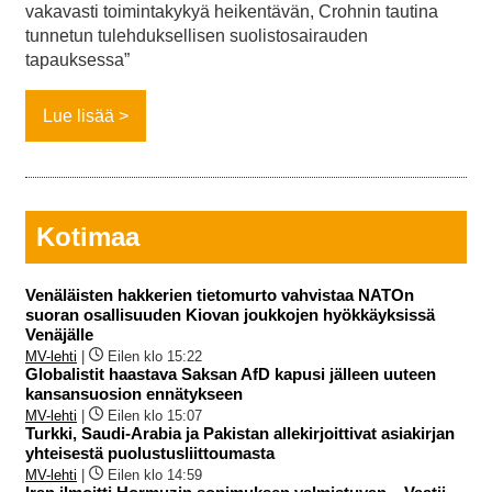
vakavasti toimintakykyä heikentävän, Crohnin tautina
tunnetun tulehduksellisen suolistosairauden
tapauksessa”
Lue lisää
Kotimaa
Venäläisten hakkerien tietomurto vahvistaa NATOn
suoran osallisuuden Kiovan joukkojen hyökkäyksissä
Venäjälle
MV-lehti
|
Eilen klo 15:22
Globalistit haastava Saksan AfD kapusi jälleen uuteen
kansansuosion ennätykseen
MV-lehti
|
Eilen klo 15:07
Turkki, Saudi-Arabia ja Pakistan allekirjoittivat asiakirjan
yhteisestä puolustusliittoumasta
MV-lehti
|
Eilen klo 14:59