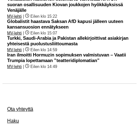
suoran osallisuuden Kiovan joukkojen hyökkäyksissä
Venäjälle
MV-lehti
|
Eilen klo 15:22
Globalistit haastava Saksan AfD kapusi jälleen uuteen
kansansuosion ennätykseen
MV-lehti
|
Eilen klo 15:07
Turkki, Saudi-Arabia ja Pakistan allekirjoittivat asiakirjan
yhteisestä puolustusliittoumasta
MV-lehti
|
Eilen klo 14:59
Iran ilmoitti Hormuzin sopimuksen valmistuvan – Vaatii
Trumpia lopettamaan ”teatteridiplomatian”
MV-lehti
|
Eilen klo 14:49
Ota yhteyttä
Haku