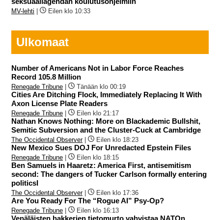
seksuaaliagendan koulutusohjelmiin
MV-lehti
|
Eilen klo 10:33
Ulkomaat
Number of Americans Not in Labor Force Reaches
Record 105.8 Million
Renegade Tribune
|
Tänään klo 00:19
Cities Are Ditching Flock, Immediately Replacing It With
Axon License Plate Readers
Renegade Tribune
|
Eilen klo 21:17
Nathan Knows Nothing: More on Blackademic Bullshit,
Semitic Subversion and the Cluster-Cuck at Cambridge
The Occidental Observer
|
Eilen klo 18:23
New Mexico Sues DOJ For Unredacted Epstein Files
Renegade Tribune
|
Eilen klo 18:15
Ben Samuels in Haaretz: America First, antisemitism
second: The dangers of Tucker Carlson formally entering
politicsI
The Occidental Observer
|
Eilen klo 17:36
Are You Ready For The “Rogue AI” Psy-Op?
Renegade Tribune
|
Eilen klo 16:13
Venäläisten hakkerien tietomurto vahvistaa NATOn