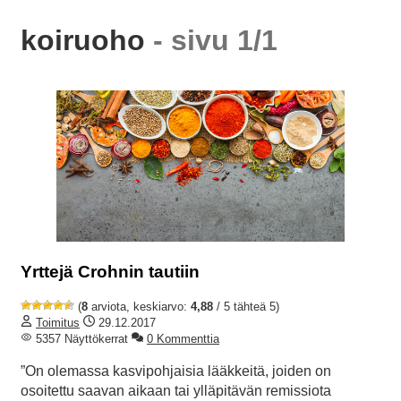
koiruoho
- sivu 1/1
Yrttejä Crohnin tautiin
(
8
arviota, keskiarvo:
4,88
/ 5 tähteä 5)
Toimitus
29.12.2017
5357 Näyttökerrat
0 Kommenttia
”On olemassa kasvipohjaisia lääkkeitä, joiden on
osoitettu saavan aikaan tai ylläpitävän remissiota