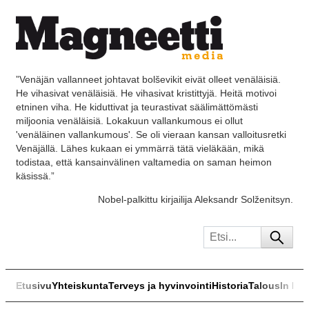
”Venäjän vallanneet johtavat bolševikit eivät olleet venäläisiä.
He vihasivat venäläisiä. He vihasivat kristittyjä. Heitä motivoi
etninen viha. He kiduttivat ja teurastivat säälimättömästi
miljoonia venäläisiä. Lokakuun vallankumous ei ollut
'venäläinen vallankumous'. Se oli vieraan kansan valloitusretki
Venäjällä. Lähes kukaan ei ymmärrä tätä vieläkään, mikä
todistaa, että kansainvälinen valtamedia on saman heimon
käsissä.”
Nobel-palkittu kirjailija Aleksandr Solženitsyn.
Etusivu
Yhteiskunta
Terveys ja hyvinvointi
Historia
Talous
In Eng