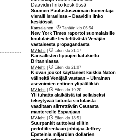
Suomen Puolustusvoimain komentaja
vieraili Israelissa – Daavidin linko
keskiössä
Kansalainen
|
Tänään klo 06:54
New York Times raportoi suomalaisille
koululaisille levitettävästä Venäjän
vastaisesta propagandasta
MV-lehti
|
Eilen klo 21:17
Kansallisten lippujen katukielto
Britanniassa
MV-lehti
|
Eilen klo 21:07
Kiovan joukot käyttäneet kaikkia Naton
välineitä Venäjää vastaan – Ukrainan
asevoimien entinen ylipäällikkö
MV-lehti
|
Eilen klo 19:20
Yli tuhatta alaikäistä tai sellaiseksi
tekeytyvää laitonta siirtolaista
vaaditaan siirrettävän Ceutasta
mantereelle Espanjaan
MV-lehti
|
Eilen klo 18:51
Suurpankit auttoivat eliitin
pedofiilirenkaan johtajaa Jeffrey
Epsteinia miljardien dollarien
rahansiirroissa