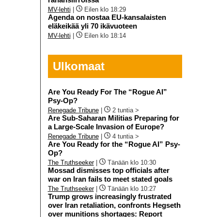
MV-lehti
|
Eilen klo 18:29
Agenda on nostaa EU-kansalaisten
eläkeikää yli 70 ikävuoteen
MV-lehti
|
Eilen klo 18:14
Ulkomaat
Are You Ready For The “Rogue AI”
Psy-Op?
Renegade Tribune
|
2 tuntia >
Are Sub-Saharan Militias Preparing for
a Large-Scale Invasion of Europe?
Renegade Tribune
|
4 tuntia >
Are You Ready for the “Rogue AI” Psy-
Op?
The Truthseeker
|
Tänään klo 10:30
Mossad dismisses top officials after
war on Iran fails to meet stated goals
The Truthseeker
|
Tänään klo 10:27
Trump grows increasingly frustrated
over Iran retaliation, confronts Hegseth
over munitions shortages: Report