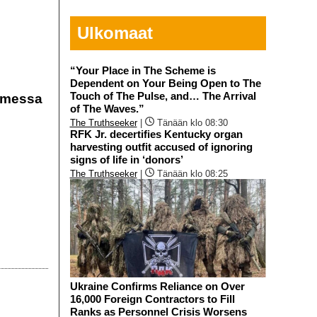
Ulkomaat
“Your Place in The Scheme is
Dependent on Your Being Open to The
Touch of The Pulse, and… The Arrival
uomessa
of The Waves.”
The Truthseeker
|
Tänään klo 08:30
RFK Jr. decertifies Kentucky organ
harvesting outfit accused of ignoring
signs of life in ‘donors’
The Truthseeker
|
Tänään klo 08:25
Ukraine Confirms Reliance on Over
16,000 Foreign Contractors to Fill
Ranks as Personnel Crisis Worsens