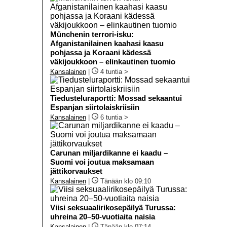
Münchenin terrori-isku:
Afganistanilainen kaahasi kaasu
pohjassa ja Koraani kädessä
väkijoukkoon – elinkautinen tuomio
Kansalainen
|
4 tuntia >
Tiedusteluraportti: Mossad sekaantui
Espanjan siirtolaiskriisiin
Kansalainen
|
6 tuntia >
Carunan miljardikanne ei kaadu –
Suomi voi joutua maksamaan
jättikorvaukset
Kansalainen
|
Tänään klo 09:10
Viisi seksuaalirikosepäilyä Turussa:
uhreina 20–50-vuotiaita naisia
Kansalainen
|
Tänään klo 07:14