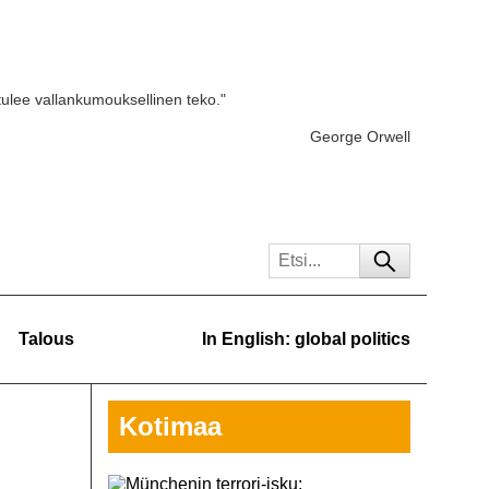
tulee vallankumouksellinen teko."
George Orwell
Talous
In English: global politics
Kotimaa