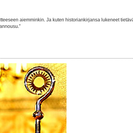
otteeseen aiemminkin. Ja kuten historiankirjansa lukeneet tietävä
sannousu.”