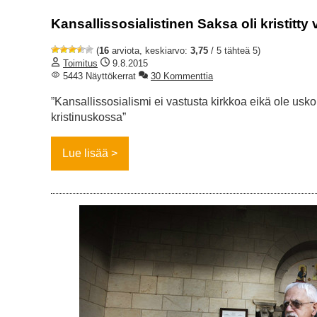
Kansallissosialistinen Saksa oli kristitty 
(
16
arviota, keskiarvo:
3,75
/ 5 tähteä 5)
Toimitus
9.8.2015
5443 Näyttökerrat
30 Kommenttia
”Kansallissosialismi ei vastusta kirkkoa eikä ole us
kristinuskossa”
Lue lisää