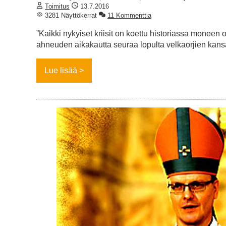
Toimitus
13.7.2016
3281 Näyttökerrat
11 Kommenttia
”Kaikki nykyiset kriisit on koettu historiassa moneen 
ahneuden aikakautta seuraa lopulta velkaorjien kan
Lue lisää