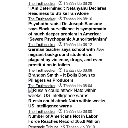
The Truthseeker
|
Tänään klo 08:20
‘I Am Determined’: Netanyahu Declares
Readiness to Strike Iran Alone
The Truthseeker
|
Tänään klo 08:16
Psychotherapist Dr. Joseph Sansone
says Flock surveillance is symptomatic
of much deeper problem in America:
‘Severe Psychopathic Authoritarianism’
The Truthseeker
|
Tänään klo 08:12
German teacher says school with 75%
migrant-background students is
plagued by violence, drugs, and even
prostitution in toilets
The Truthseeker
|
Tänään klo 08:08
Brandon Smith – It Boils Down to
Pillagers vs Producers
The Truthseeker
|
Tänään klo 08:04
Russia could attack Nato within weeks,
US intelligence warns
The Truthseeker
|
Tänään klo 08:00
Number of Americans Not in Labor
Force Reaches Record 105.8 Million
Renegade Tribune
|
Tänään klo 00:19