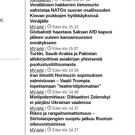
Venäläisten hakkerien tietomurto
vahvistaa NATOn suoran osallisuuden
Kiovan joukkojen hyökkäyksissä
t,
Venäjälle
MV-lehti
|
Eilen klo 15:22
Globalistit haastava Saksan AfD kapusi
jälleen uuteen kansansuosion
ennätykseen
MV-lehti
|
Eilen klo 15:07
Turkki, Saudi-Arabia ja Pakistan
allekirjoittivat asiakirjan yhteisestä
puolustusliittoumasta
MV-lehti
|
Eilen klo 14:59
Iran ilmoitti Hormuzin sopimuksen
valmistuvan – Vaatii Trumpia
lopettamaan ”teatteridiplomatian”
MV-lehti
|
Eilen klo 14:49
Mielipidemittaus: Diktaattori Zelenskyi
ei pärjäisi Ukrainan vaaleissa
MV-lehti
|
Eilen klo 14:37
Rikos ja rangaitsemattomuus –
Siirtolaisjengien suojelu jatkuu Ruotsin
oikeusistuimissa
MV-lehti
|
Eilen klo 14:27