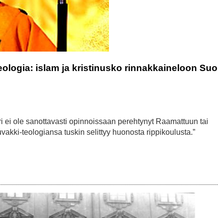
ologia: islam ja kristinusko rinnakkaineloon S
i ei ole sanottavasti opinnoissaan perehtynyt Raamattuun tai
uvakki-teologiansa tuskin selittyy huonosta rippikoulusta.”