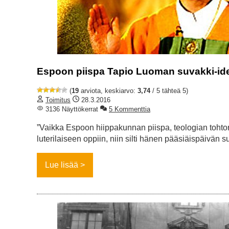
Espoon piispa Tapio Luoman suvakki-ide
(
19
arviota, keskiarvo:
3,74
/ 5 tähteä 5)
Toimitus
28.3.2016
3136 Näyttökerrat
5 Kommenttia
”Vaikka Espoon hiippakunnan piispa, teologian tohtor
luterilaiseen oppiin, niin silti hänen pääsiäispäivän s
Lue lisää