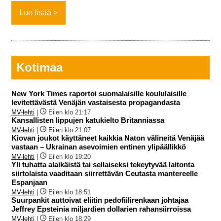
Lue lisää
Kotimaa
New York Times raportoi suomalaisille koululaisille
levitettävästä Venäjän vastaisesta propagandasta
MV-lehti
|
Eilen klo 21:17
Kansallisten lippujen katukielto Britanniassa
MV-lehti
|
Eilen klo 21:07
Kiovan joukot käyttäneet kaikkia Naton välineitä Venäjää
vastaan – Ukrainan asevoimien entinen ylipäällikkö
MV-lehti
|
Eilen klo 19:20
Yli tuhatta alaikäistä tai sellaiseksi tekeytyvää laitonta
siirtolaista vaaditaan siirrettävän Ceutasta mantereelle
Espanjaan
MV-lehti
|
Eilen klo 18:51
Suurpankit auttoivat eliitin pedofiilirenkaan johtajaa
Jeffrey Epsteinia miljardien dollarien rahansiirroissa
MV-lehti
|
Eilen klo 18:29