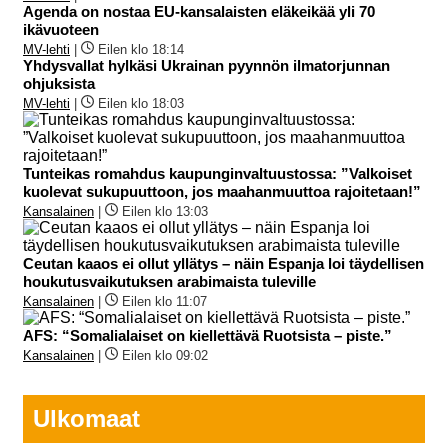
Agenda on nostaa EU-kansalaisten eläkeikää yli 70
ikävuoteen
MV-lehti
|
Eilen klo 18:14
Yhdysvallat hylkäsi Ukrainan pyynnön ilmatorjunnan
ohjuksista
MV-lehti
|
Eilen klo 18:03
Tunteikas romahdus kaupunginvaltuustossa: ”Valkoiset
kuolevat sukupuuttoon, jos maahanmuuttoa rajoitetaan!”
Kansalainen
|
Eilen klo 13:03
Ceutan kaaos ei ollut yllätys – näin Espanja loi täydellisen
houkutusvaikutuksen arabimaista tuleville
Kansalainen
|
Eilen klo 11:07
AFS: “Somalialaiset on kiellettävä Ruotsista – piste.”
Kansalainen
|
Eilen klo 09:02
Ulkomaat