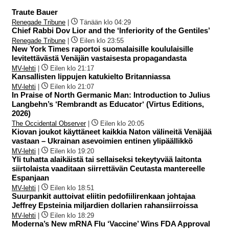
Traute Bauer
Renegade Tribune
|
Tänään klo 04:29
Chief Rabbi Dov Lior and the ‘Inferiority of the Gentiles’
Renegade Tribune
|
Eilen klo 23:55
New York Times raportoi suomalaisille koululaisille
levitettävästä Venäjän vastaisesta propagandasta
MV-lehti
|
Eilen klo 21:17
Kansallisten lippujen katukielto Britanniassa
MV-lehti
|
Eilen klo 21:07
In Praise of North Germanic Man: Introduction to Julius
Langbehn’s ‘Rembrandt as Educator‘ (Virtus Editions,
2026)
The Occidental Observer
|
Eilen klo 20:05
Kiovan joukot käyttäneet kaikkia Naton välineitä Venäjää
vastaan – Ukrainan asevoimien entinen ylipäällikkö
MV-lehti
|
Eilen klo 19:20
Yli tuhatta alaikäistä tai sellaiseksi tekeytyvää laitonta
siirtolaista vaaditaan siirrettävän Ceutasta mantereelle
Espanjaan
MV-lehti
|
Eilen klo 18:51
Suurpankit auttoivat eliitin pedofiilirenkaan johtajaa
Jeffrey Epsteinia miljardien dollarien rahansiirroissa
MV-lehti
|
Eilen klo 18:29
Moderna’s New mRNA Flu ‘Vaccine’ Wins FDA Approval