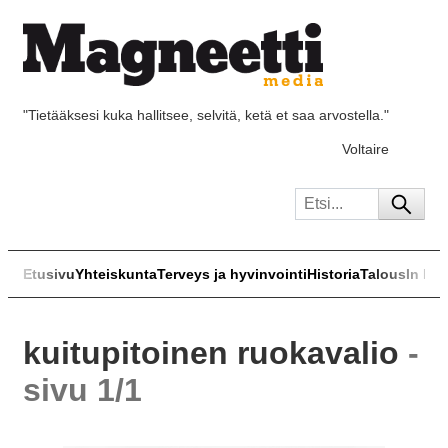
"Tietääksesi kuka hallitsee, selvitä, ketä et saa arvostella."
Voltaire
Etusivu
Yhteiskunta
Terveys ja hyvinvointi
Historia
Talous
In Eng
kuitupitoinen ruokavalio
-
sivu 1/1