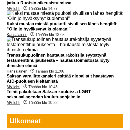
jatkuu Ruotsin oikeusistuimissa
MV-lehti
|
Tänään klo 14:27
Kaksi mustaa miestä puukotti sivullisen lähes hengiltä:
“Olin jo hyväksynyt kuolemani”
Kansalainen
|
Tänään klo 13:05
Transsukupuolinen hautausurakoitsija syytettynä
testamenttihuijauksesta – hautaustoimistosta löytyi
ihmisten elimiä
Kansalainen
|
Tänään klo 11:06
Saksan varaliittokansleri esittää globalistit haastavan
AfD-puolueen kieltämistä
MV-lehti
|
Tänään klo 10:43
Teinit pakotetaan Saksan kouluissa LGBT-
seksuaaliagendan koulutusohjelmiin
MV-lehti
|
Tänään klo 10:33
Ulkomaat