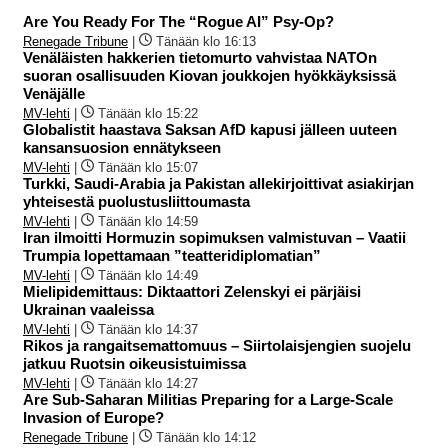
Are You Ready For The “Rogue AI” Psy-Op?
Renegade Tribune
|
Tänään klo 16:13
Venäläisten hakkerien tietomurto vahvistaa NATOn
suoran osallisuuden Kiovan joukkojen hyökkäyksissä
Venäjälle
MV-lehti
|
Tänään klo 15:22
Globalistit haastava Saksan AfD kapusi jälleen uuteen
kansansuosion ennätykseen
MV-lehti
|
Tänään klo 15:07
Turkki, Saudi-Arabia ja Pakistan allekirjoittivat asiakirjan
yhteisestä puolustusliittoumasta
MV-lehti
|
Tänään klo 14:59
Iran ilmoitti Hormuzin sopimuksen valmistuvan – Vaatii
Trumpia lopettamaan ”teatteridiplomatian”
MV-lehti
|
Tänään klo 14:49
Mielipidemittaus: Diktaattori Zelenskyi ei pärjäisi
Ukrainan vaaleissa
MV-lehti
|
Tänään klo 14:37
Rikos ja rangaitsemattomuus – Siirtolaisjengien suojelu
jatkuu Ruotsin oikeusistuimissa
MV-lehti
|
Tänään klo 14:27
Are Sub-Saharan Militias Preparing for a Large-Scale
Invasion of Europe?
Renegade Tribune
|
Tänään klo 14:12