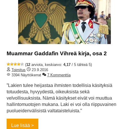
Muammar Gaddafin Vihreä kirja, osa 2
(
12
arviota, keskiarvo:
4,17
/ 5 tähteä 5)
Toimitus
23.9.2016
3394 Näyttökerrat
7 Kommenttia
”Lakien tulee heijastaa ihmisten todellisia käsityksiä
totuudesta, hyvyydestä, oikeuksista sekä
velvollisuuksista. Nämä käsitykset eivät voi muuttua
hallintomuotojen mukana. Laki ei voi olla riippuvainen
puolueidenvälisistä valtataisteluista.”
Lue lisää