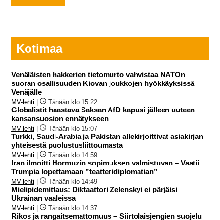
Kotimaa
Venäläisten hakkerien tietomurto vahvistaa NATOn
suoran osallisuuden Kiovan joukkojen hyökkäyksissä
Venäjälle
MV-lehti
|
Tänään klo 15:22
Globalistit haastava Saksan AfD kapusi jälleen uuteen
kansansuosion ennätykseen
MV-lehti
|
Tänään klo 15:07
Turkki, Saudi-Arabia ja Pakistan allekirjoittivat asiakirjan
yhteisestä puolustusliittoumasta
MV-lehti
|
Tänään klo 14:59
Iran ilmoitti Hormuzin sopimuksen valmistuvan – Vaatii
Trumpia lopettamaan ”teatteridiplomatian”
MV-lehti
|
Tänään klo 14:49
Mielipidemittaus: Diktaattori Zelenskyi ei pärjäisi
Ukrainan vaaleissa
MV-lehti
|
Tänään klo 14:37
Rikos ja rangaitsemattomuus – Siirtolaisjengien suojelu