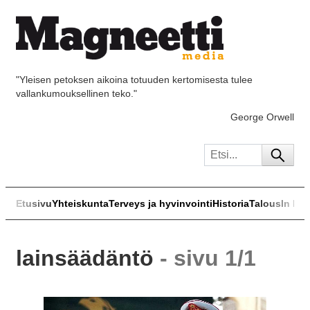
"Yleisen petoksen aikoina totuuden kertomisesta tulee
vallankumouksellinen teko."
George Orwell
Etusivu
Yhteiskunta
Terveys ja hyvinvointi
Historia
Talous
In Eng
lainsäädäntö
- sivu 1/1