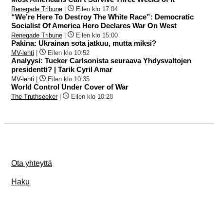
Renegade Tribune
|
Eilen klo 17:04
“We’re Here To Destroy The White Race”: Democratic
Socialist Of America Hero Declares War On West
Renegade Tribune
|
Eilen klo 15:00
Pakina: Ukrainan sota jatkuu, mutta miksi?
MV-lehti
|
Eilen klo 10:52
Analyysi: Tucker Carlsonista seuraava Yhdysvaltojen
presidentti? | Tarik Cyril Amar
MV-lehti
|
Eilen klo 10:35
World Control Under Cover of War
The Truthseeker
|
Eilen klo 10:28
Ota yhteyttä
Haku