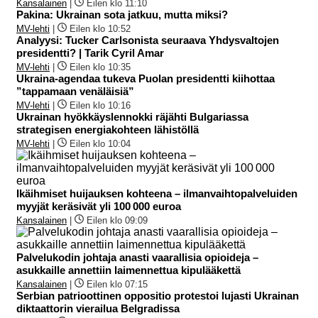
Kansalainen
|
Eilen klo 11:10
Pakina: Ukrainan sota jatkuu, mutta miksi?
MV-lehti
|
Eilen klo 10:52
Analyysi: Tucker Carlsonista seuraava Yhdysvaltojen
presidentti? | Tarik Cyril Amar
MV-lehti
|
Eilen klo 10:35
Ukraina-agendaa tukeva Puolan presidentti kiihottaa
”tappamaan venäläisiä”
MV-lehti
|
Eilen klo 10:16
Ukrainan hyökkäyslennokki räjähti Bulgariassa
strategisen energiakohteen lähistöllä
MV-lehti
|
Eilen klo 10:04
Ikäihmiset huijauksen kohteena – ilmanvaihtopalveluiden
myyjät keräsivät yli 100 000 euroa
Kansalainen
|
Eilen klo 09:09
Palvelukodin johtaja anasti vaarallisia opioideja –
asukkaille annettiin laimennettua kipulääkettä
Kansalainen
|
Eilen klo 07:15
Serbian patrioottinen oppositio protestoi lujasti Ukrainan
diktaattorin vierailua Belgradissa