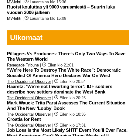
MV-lehti
|
Lauantaina klo 15:36
Ruotsi kouluttaa yli 9000 varusmiestä – Suurin luku
vuoden 2006 jälkeen
MV-lehti
|
Lauantaina klo 15:09
Ulkomaat
Pillagers Vs Producers: There’s Only Two Ways To Save
The Western World
Renegade Tribune
|
Eilen klo 21:01
“We’re Here To Destroy The White Race”: Democratic
Socialist Of America Hero Declares War On West
The Occidental Observer
|
Eilen klo 20:54
Haaretz: ‘We’re not thwarting terror’: IDF soldiers
describe how settlers dominate the West Bank
The Occidental Observer
|
Eilen klo 20:25
Mark Wauck: Trita Parsi Assesses The Current Situation
And The New ‘Lobby’ Book
The Occidental Observer
|
Eilen klo 18:36
Croatia for Rent
The Occidental Observer
|
Eilen klo 17:31
Job Loss Is the Most Likely SHTF Event You’ll Ever Face,
Most Americans Can’t Survive Three Weeks of It