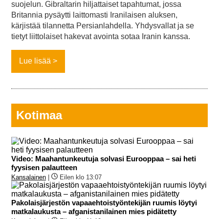
suojelun. Gibraltarin hiljattaiset tapahtumat, jossa
Britannia pysäytti laittomasti Iranilaisen aluksen,
kärjistää tilannetta Persianlahdella. Yhdysvallat ja se
tietyt liittolaiset hakevat avointa sotaa Iranin kanssa.
Lue lisää
Kotimaa
Video: Maahantunkeutuja solvasi Eurooppaa – sai heti
fyysisen palautteen
Kansalainen
|
Eilen klo 13:07
Pakolaisjärjestön vapaaehtoistyöntekijän ruumis löytyi
matkalaukusta – afganistanilainen mies pidätetty