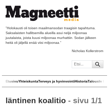
”Holokausti oli toisen maailmansodan traagisin tapahtuma.
Saksalaisten hallitsemilla alueilla asui neljä miljoonaa
juutalaista, joista kuusi miljoonaa murhattiin. Sodan jälkeen
heitä oli jäljellä enää viisi miljoonaa.”
Nicholas Kollerstrom
Etusivu
Yhteiskunta
Terveys ja hyvinvointi
Historia
Talous
In Eng
läntinen koalitio
- sivu 1/1