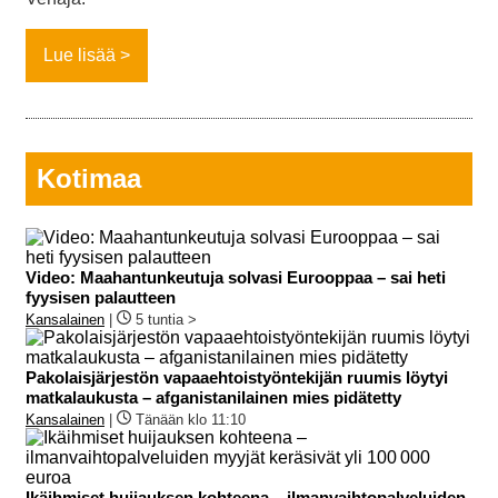
Lue lisää
Kotimaa
Video: Maahantunkeutuja solvasi Eurooppaa – sai heti
fyysisen palautteen
Kansalainen
|
5 tuntia >
Pakolaisjärjestön vapaaehtoistyöntekijän ruumis löytyi
matkalaukusta – afganistanilainen mies pidätetty
Kansalainen
|
Tänään klo 11:10
Ikäihmiset huijauksen kohteena – ilmanvaihtopalveluiden