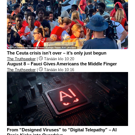
The Ceuta crisis isn’t over – it’s only just begun
The Truthseeker
|
Tänään klo 10:20
August 8 – Fauci Gives Americans the Middle Finger
The Truthseeker
|
Tänään klo 10:16
From “Designed Viruses” to “Digital Telepathy” – AI