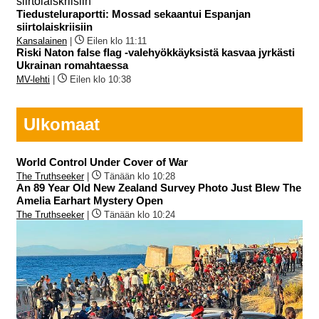
Tiedusteluraportti: Mossad sekaantui Espanjan
siirtolaiskriisiin
Kansalainen
|
Eilen klo 11:11
Riski Naton false flag -valehyökkäyksistä kasvaa jyrkästi
Ukrainan romahtaessa
MV-lehti
|
Eilen klo 10:38
Ulkomaat
World Control Under Cover of War
The Truthseeker
|
Tänään klo 10:28
An 89 Year Old New Zealand Survey Photo Just Blew The
Amelia Earhart Mystery Open
The Truthseeker
|
Tänään klo 10:24