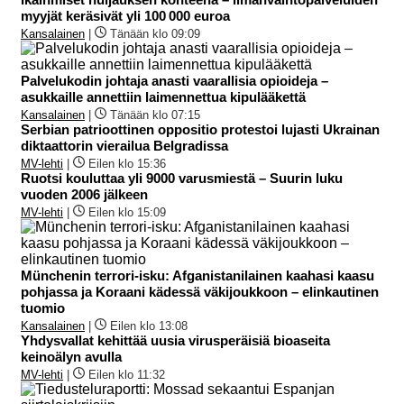
myyjät keräsivät yli 100 000 euroa
Kansalainen
|
Tänään klo 09:09
Palvelukodin johtaja anasti vaarallisia opioideja –
asukkaille annettiin laimennettua kipulääkettä
Kansalainen
|
Tänään klo 07:15
Serbian patrioottinen oppositio protestoi lujasti Ukrainan
diktaattorin vierailua Belgradissa
MV-lehti
|
Eilen klo 15:36
Ruotsi kouluttaa yli 9000 varusmiestä – Suurin luku
vuoden 2006 jälkeen
MV-lehti
|
Eilen klo 15:09
Münchenin terrori-isku: Afganistanilainen kaahasi kaasu
pohjassa ja Koraani kädessä väkijoukkoon – elinkautinen
tuomio
Kansalainen
|
Eilen klo 13:08
Yhdysvallat kehittää uusia virusperäisiä bioaseita
keinoälyn avulla
MV-lehti
|
Eilen klo 11:32