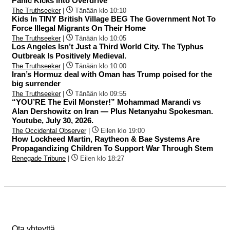
Panic Kicks into Overdrive
The Truthseeker
|
Tänään klo 10:10
Kids In TINY British Village BEG The Government Not To
Force Illegal Migrants On Their Home
The Truthseeker
|
Tänään klo 10:05
Los Angeles Isn’t Just a Third World City. The Typhus
Outbreak Is Positively Medieval.
The Truthseeker
|
Tänään klo 10:00
Iran’s Hormuz deal with Oman has Trump poised for the
big surrender
The Truthseeker
|
Tänään klo 09:55
“YOU’RE The Evil Monster!” Mohammad Marandi vs
Alan Dershowitz on Iran — Plus Netanyahu Spokesman.
Youtube, July 30, 2026.
The Occidental Observer
|
Eilen klo 19:00
How Lockheed Martin, Raytheon & Bae Systems Are
Propagandizing Children To Support War Through Stem
Renegade Tribune
|
Eilen klo 18:27
Ota yhteyttä