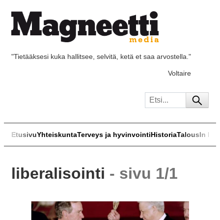
"Tietääksesi kuka hallitsee, selvitä, ketä et saa arvostella."
Voltaire
Etusivu
Yhteiskunta
Terveys ja hyvinvointi
Historia
Talous
In Eng
liberalisointi
- sivu 1/1