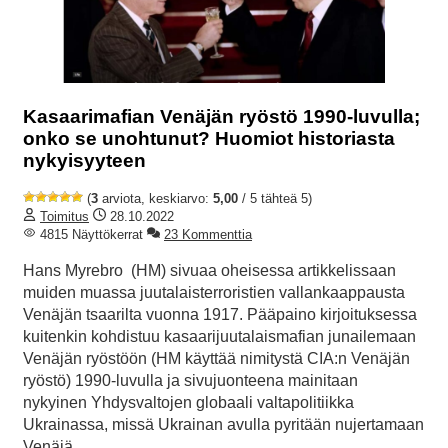
Kasaarimafian Venäjän ryöstö 1990-luvulla;
onko se unohtunut? Huomiot historiasta
nykyisyyteen
(
3
arviota, keskiarvo:
5,00
/ 5 tähteä 5)
Toimitus
28.10.2022
4815 Näyttökerrat
23 Kommenttia
Hans Myrebro (HM) sivuaa oheisessa artikkelissaan
muiden muassa juutalaisterroristien vallankaappausta
Venäjän tsaarilta vuonna 1917. Pääpaino kirjoituksessa
kuitenkin kohdistuu kasaarijuutalaismafian junailemaan
Venäjän ryöstöön (HM käyttää nimitystä CIA:n Venäjän
ryöstö) 1990-luvulla ja sivujuonteena mainitaan
nykyinen Yhdysvaltojen globaali valtapolitiikka
Ukrainassa, missä Ukrainan avulla pyritään nujertamaan
Venäjä.