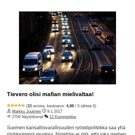
Tievero olisi mafian mielivaltaa!
(
33
arviota, keskiarvo:
4,88
/ 5 tähteä 5)
Markku Juutinen
9.1.2017
2759 Näyttökerrat
12 Kommenttia
Suomen kansallisvarallisuuden ryöstöpolitiikka saa yhä
röyhkeämpiä muotoja. Nimittäin ei riitä, että joka miehen