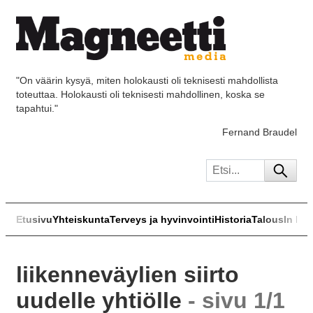
"On väärin kysyä, miten holokausti oli teknisesti mahdollista
toteuttaa. Holokausti oli teknisesti mahdollinen, koska se
tapahtui."
Fernand Braudel
Etusivu
Yhteiskunta
Terveys ja hyvinvointi
Historia
Talous
In Eng
liikenneväylien siirto
uudelle yhtiölle
- sivu 1/1