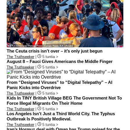
The Ceuta crisis isn’t over – it’s only just begun
The Truthseeker
|
5 tuntia >
August 8 – Fauci Gives Americans the Middle Finger
The Truthseeker
|
5 tuntia >
From “Designed Viruses” to “Digital Telepathy” – AI
Panic Kicks into Overdrive
The Truthseeker
|
5 tuntia >
Kids In TINY British Village BEG The Government Not To
Force Illegal Migrants On Their Home
The Truthseeker
|
5 tuntia >
Los Angeles Isn’t Just a Third World City. The Typhus
Outbreak Is Positively Medieval.
The Truthseeker
|
5 tuntia >
Iran’s Hormuz deal with Oman has Trump poised for the