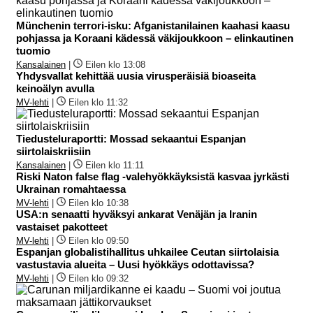
Münchenin terrori-isku: Afganistanilainen kaahasi kaasu
pohjassa ja Koraani kädessä väkijoukkoon – elinkautinen
tuomio
Kansalainen
|
Eilen klo 13:08
Yhdysvallat kehittää uusia virusperäisiä bioaseita
keinoälyn avulla
MV-lehti
|
Eilen klo 11:32
Tiedusteluraportti: Mossad sekaantui Espanjan
siirtolaiskriisiin
Kansalainen
|
Eilen klo 11:11
Riski Naton false flag -valehyökkäyksistä kasvaa jyrkästi
Ukrainan romahtaessa
MV-lehti
|
Eilen klo 10:38
USA:n senaatti hyväksyi ankarat Venäjän ja Iranin
vastaiset pakotteet
MV-lehti
|
Eilen klo 09:50
Espanjan globalistihallitus uhkailee Ceutan siirtolaisia
vastustavia alueita – Uusi hyökkäys odottavissa?
MV-lehti
|
Eilen klo 09:32