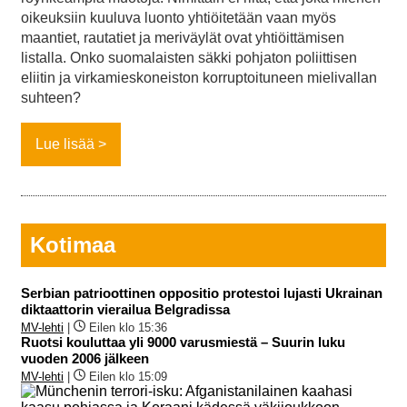
oikeuksiin kuuluva luonto yhtiöitetään vaan myös
maantiet, rautatiet ja meriväylät ovat yhtiöittämisen
listalla. Onko suomalaisten säkki pohjaton poliittisen
eliitin ja virkamieskoneiston korruptoituneen mielivallan
suhteen?
Lue lisää
Kotimaa
Serbian patrioottinen oppositio protestoi lujasti Ukrainan
diktaattorin vierailua Belgradissa
MV-lehti
|
Eilen klo 15:36
Ruotsi kouluttaa yli 9000 varusmiestä – Suurin luku
vuoden 2006 jälkeen
MV-lehti
|
Eilen klo 15:09