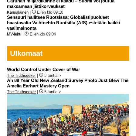
Carunan miljardikanne ei kaadu – Suomi voi joutua
maksamaan jättikorvaukset
Kansalainen
|
Eilen klo 09:10
Sensuuri hallitsee Ruotsissa: Globalistipuolueet
haastavalta Vaihtoehto Ruotsilta (AfS) estetään kaikki
vaalimainonta
MV-lehti
|
Eilen klo 09:04
Ulkomaat
World Control Under Cover of War
The Truthseeker
|
5 tuntia >
An 89 Year Old New Zealand Survey Photo Just Blew The
Amelia Earhart Mystery Open
The Truthseeker
|
5 tuntia >