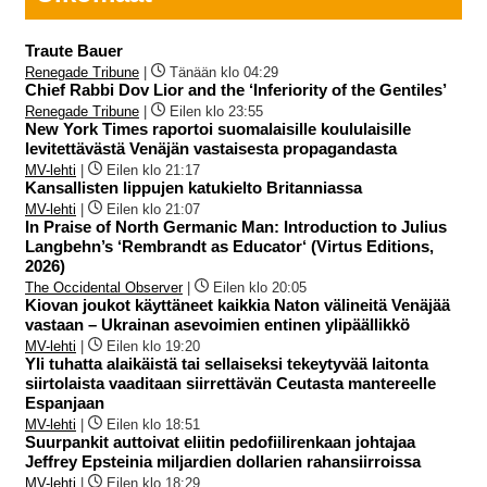
Traute Bauer
Renegade Tribune
|
Tänään klo 04:29
Chief Rabbi Dov Lior and the ‘Inferiority of the Gentiles’
Renegade Tribune
|
Eilen klo 23:55
New York Times raportoi suomalaisille koululaisille
levitettävästä Venäjän vastaisesta propagandasta
MV-lehti
|
Eilen klo 21:17
Kansallisten lippujen katukielto Britanniassa
MV-lehti
|
Eilen klo 21:07
In Praise of North Germanic Man: Introduction to Julius
Langbehn’s ‘Rembrandt as Educator‘ (Virtus Editions,
2026)
The Occidental Observer
|
Eilen klo 20:05
Kiovan joukot käyttäneet kaikkia Naton välineitä Venäjää
vastaan – Ukrainan asevoimien entinen ylipäällikkö
MV-lehti
|
Eilen klo 19:20
Yli tuhatta alaikäistä tai sellaiseksi tekeytyvää laitonta
siirtolaista vaaditaan siirrettävän Ceutasta mantereelle
Espanjaan
MV-lehti
|
Eilen klo 18:51
Suurpankit auttoivat eliitin pedofiilirenkaan johtajaa
Jeffrey Epsteinia miljardien dollarien rahansiirroissa
MV-lehti
|
Eilen klo 18:29