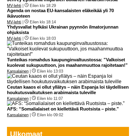
MV-lehti
|
Eilen klo 18:29
Agenda on nostaa EU-kansalaisten eläkeikää yli 70
ikävuoteen
MV-lehti
|
Eilen klo 18:14
Yhdysvallat hylkäsi Ukrainan pyynnön ilmatorjunnan
ohjuksista
MV-lehti
|
Eilen klo 18:03
Tunteikas romahdus kaupunginvaltuustossa: ”Valkoiset
kuolevat sukupuuttoon, jos maahanmuuttoa rajoitetaan!”
Kansalainen
|
Eilen klo 13:03
Ceutan kaaos ei ollut yllätys – näin Espanja loi täydellisen
houkutusvaikutuksen arabimaista tuleville
Kansalainen
|
Eilen klo 11:07
AFS: “Somalialaiset on kiellettävä Ruotsista – piste.”
Kansalainen
|
Eilen klo 09:02
Ulkomaat