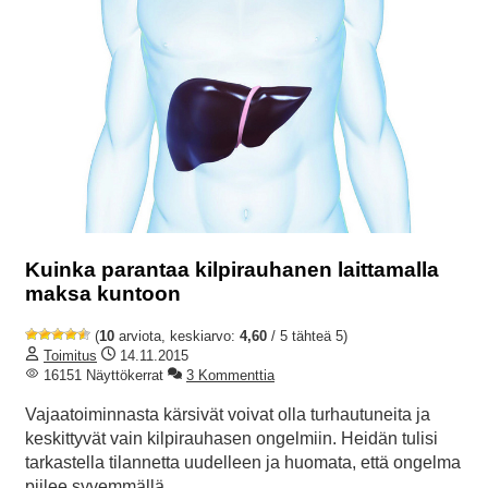
Kuinka parantaa kilpirauhanen laittamalla
maksa kuntoon
(
10
arviota, keskiarvo:
4,60
/ 5 tähteä 5)
Toimitus
14.11.2015
16151 Näyttökerrat
3 Kommenttia
Vajaatoiminnasta kärsivät voivat olla turhautuneita ja
keskittyvät vain kilpirauhasen ongelmiin. Heidän tulisi
tarkastella tilannetta uudelleen ja huomata, että ongelma
piilee syvemmällä.