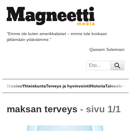
"Emme ole kuten amerikkalaiset – emme tule koskaan
jättämään ystäviämme."
Qassem Suleimani
Etusivu
Yhteiskunta
Terveys ja hyvinvointi
Historia
Talous
In Eng
maksan terveys
- sivu 1/1