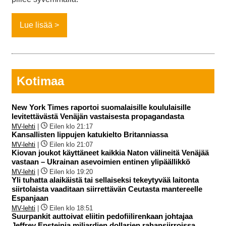
Lue lisää
Kotimaa
New York Times raportoi suomalaisille koululaisille
levitettävästä Venäjän vastaisesta propagandasta
MV-lehti
|
Eilen klo 21:17
Kansallisten lippujen katukielto Britanniassa
MV-lehti
|
Eilen klo 21:07
Kiovan joukot käyttäneet kaikkia Naton välineitä Venäjää
vastaan – Ukrainan asevoimien entinen ylipäällikkö
MV-lehti
|
Eilen klo 19:20
Yli tuhatta alaikäistä tai sellaiseksi tekeytyvää laitonta
siirtolaista vaaditaan siirrettävän Ceutasta mantereelle
Espanjaan
MV-lehti
|
Eilen klo 18:51
Suurpankit auttoivat eliitin pedofiilirenkaan johtajaa
Jeffrey Epsteinia miljardien dollarien rahansiirroissa