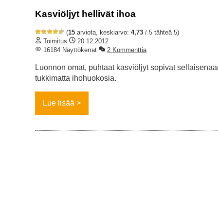
Kasviöljyt hellivät ihoa
(
15
arviota, keskiarvo:
4,73
/ 5 tähteä 5)
Toimitus
20.12.2012
16184 Näyttökerrat
2 Kommenttia
Luonnon omat, puhtaat kasviöljyt sopivat sellaisenaan
tukkimatta ihohuokosia.
Lue lisää