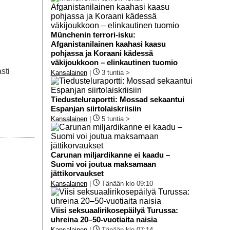
Münchenin terrori-isku:
Afganistanilainen kaahasi kaasu
pohjassa ja Koraani kädessä
väkijoukkoon – elinkautinen tuomio
sti
Kansalainen
|
3 tuntia >
Tiedusteluraportti: Mossad sekaantui
Espanjan siirtolaiskriisiin
Kansalainen
|
5 tuntia >
Carunan miljardikanne ei kaadu –
Suomi voi joutua maksamaan
jättikorvaukset
Kansalainen
|
Tänään klo 09:10
Viisi seksuaalirikosepäilyä Turussa:
uhreina 20–50-vuotiaita naisia
Kansalainen
|
Tänään klo 07:14