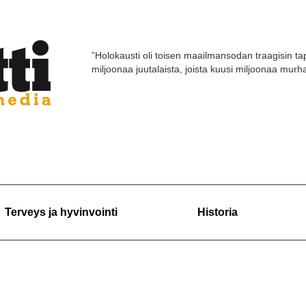
”Holokausti oli toisen maailmansodan traagisin tap
miljoonaa juutalaista, joista kuusi miljoonaa murhat
Terveys ja hyvinvointi
Historia