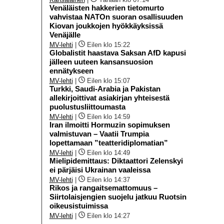
Venäläisten hakkerien tietomurto
vahvistaa NATOn suoran osallisuuden
Kiovan joukkojen hyökkäyksissä
Venäjälle
MV-lehti
|
Eilen klo 15:22
Globalistit haastava Saksan AfD kapusi
jälleen uuteen kansansuosion
ennätykseen
MV-lehti
|
Eilen klo 15:07
Turkki, Saudi-Arabia ja Pakistan
allekirjoittivat asiakirjan yhteisestä
puolustusliittoumasta
MV-lehti
|
Eilen klo 14:59
Iran ilmoitti Hormuzin sopimuksen
valmistuvan – Vaatii Trumpia
lopettamaan ”teatteridiplomatian”
MV-lehti
|
Eilen klo 14:49
Mielipidemittaus: Diktaattori Zelenskyi
ei pärjäisi Ukrainan vaaleissa
MV-lehti
|
Eilen klo 14:37
Rikos ja rangaitsemattomuus –
Siirtolaisjengien suojelu jatkuu Ruotsin
oikeusistuimissa
MV-lehti
|
Eilen klo 14:27