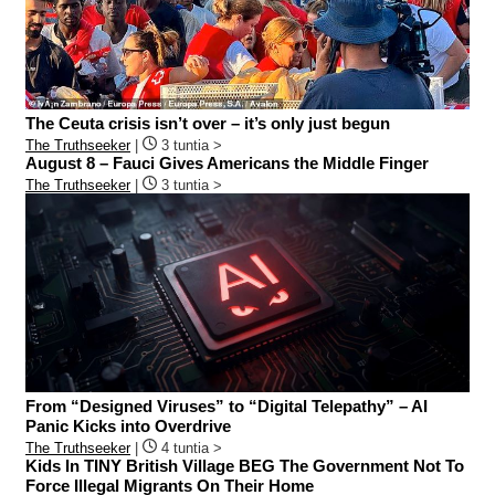
The Ceuta crisis isn’t over – it’s only just begun
The Truthseeker
|
3 tuntia >
August 8 – Fauci Gives Americans the Middle Finger
The Truthseeker
|
3 tuntia >
From “Designed Viruses” to “Digital Telepathy” – AI
Panic Kicks into Overdrive
The Truthseeker
|
4 tuntia >
Kids In TINY British Village BEG The Government Not To
Force Illegal Migrants On Their Home