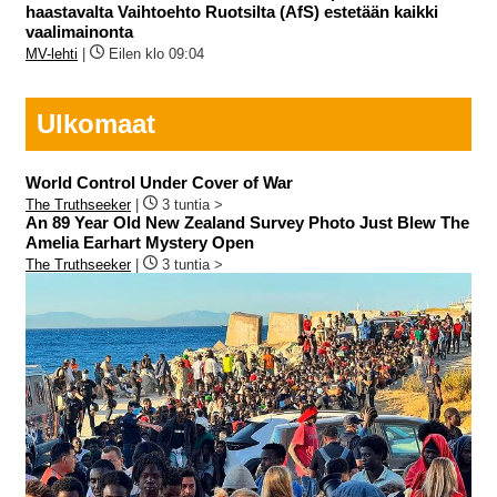
haastavalta Vaihtoehto Ruotsilta (AfS) estetään kaikki
vaalimainonta
MV-lehti
|
Eilen klo 09:04
Ulkomaat
World Control Under Cover of War
The Truthseeker
|
3 tuntia >
An 89 Year Old New Zealand Survey Photo Just Blew The
Amelia Earhart Mystery Open
The Truthseeker
|
3 tuntia >