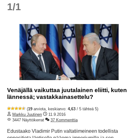
1/1
Venäjällä vaikuttaa juutalainen eliitti, kuten
lännessä; vastakkainasettelu?
(
19
arviota, keskiarvo:
4,63
/ 5 tähteä 5)
Markku Juutinen
11.9.2016
3447 Näyttökerrat
37 Kommenttia
Edustaako Vladimir Putin valtatiimeineen todellista
oppositiota läntiselle pääoma imperiumille ja sen