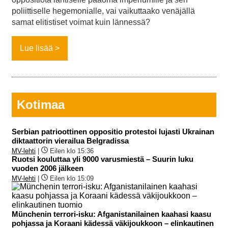
poliittiselle hegemonialle, vai vaikuttaako venäjällä
samat elitistiset voimat kuin lännessä?
Lue lisää
Kotimaa
Serbian patrioottinen oppositio protestoi lujasti Ukrainan
diktaattorin vierailua Belgradissa
MV-lehti
|
Eilen klo 15:36
Ruotsi kouluttaa yli 9000 varusmiestä – Suurin luku
vuoden 2006 jälkeen
MV-lehti
|
Eilen klo 15:09
Münchenin terrori-isku: Afganistanilainen kaahasi kaasu
pohjassa ja Koraani kädessä väkijoukkoon – elinkautinen