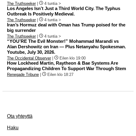
The Truthseeker
|
4 tuntia >
Los Angeles Isn’t Just a Third World City. The Typhus
Outbreak Is Positively Medieval.
The Truthseeker
|
4 tuntia >
Iran’s Hormuz deal with Oman has Trump poised for the
big surrender
The Truthseeker
|
4 tuntia >
“YOU’RE The Evil Monster!” Mohammad Marandi vs
Alan Dershowitz on Iran — Plus Netanyahu Spokesman.
Youtube, July 30, 2026.
The Occidental Observer
|
Eilen klo 19:00
How Lockheed Martin, Raytheon & Bae Systems Are
Propagandizing Children To Support War Through Stem
Renegade Tribune
|
Eilen klo 18:27
Ota yhteyttä
Haku