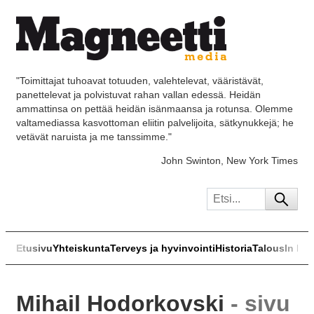
"Toimittajat tuhoavat totuuden, valehtelevat, vääristävät,
panettelevat ja polvistuvat rahan vallan edessä. Heidän
ammattinsa on pettää heidän isänmaansa ja rotunsa. Olemme
valtamediassa kasvottoman eliitin palvelijoita, sätkynukkejä; he
vetävät naruista ja me tanssimme."
John Swinton, New York Times
Etusivu
Yhteiskunta
Terveys ja hyvinvointi
Historia
Talous
In Eng
Mihail Hodorkovski
- sivu