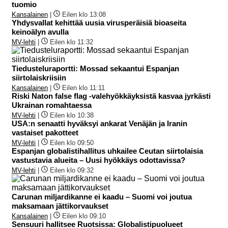
tuomio
Kansalainen
|
Eilen klo 13:08
Yhdysvallat kehittää uusia virusperäisiä bioaseita
keinoälyn avulla
MV-lehti
|
Eilen klo 11:32
Tiedusteluraportti: Mossad sekaantui Espanjan
siirtolaiskriisiin
Kansalainen
|
Eilen klo 11:11
Riski Naton false flag -valehyökkäyksistä kasvaa jyrkästi
Ukrainan romahtaessa
MV-lehti
|
Eilen klo 10:38
USA:n senaatti hyväksyi ankarat Venäjän ja Iranin
vastaiset pakotteet
MV-lehti
|
Eilen klo 09:50
Espanjan globalistihallitus uhkailee Ceutan siirtolaisia
vastustavia alueita – Uusi hyökkäys odottavissa?
MV-lehti
|
Eilen klo 09:32
Carunan miljardikanne ei kaadu – Suomi voi joutua
maksamaan jättikorvaukset
Kansalainen
|
Eilen klo 09:10
Sensuuri hallitsee Ruotsissa: Globalistipuolueet