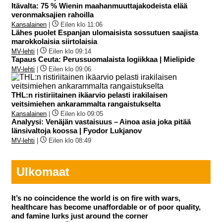
Itävalta: 75 % Wienin maahanmuuttajakodeista elää
veronmaksajien rahoilla
Kansalainen
|
Eilen klo 11:06
Lähes puolet Espanjan ulomaisista sossutuen saajista
marokkolaisia siirtolaisia
MV-lehti
|
Eilen klo 09:14
Tapaus Ceuta: Perussuomalaista logiikkaa | Mielipide
MV-lehti
|
Eilen klo 09:06
THL:n ristiriitainen ikäarvio pelasti irakilaisen
veitsimiehen ankarammalta rangaistukselta
Kansalainen
|
Eilen klo 09:05
Analyysi: Venäjän vastaisuus – Ainoa asia joka pitää
länsivaltoja koossa | Fyodor Lukjanov
MV-lehti
|
Eilen klo 08:49
Ulkomaat
It’s no coincidence the world is on fire with wars,
healthcare has become unaffordable or of poor quality,
and famine lurks just around the corner