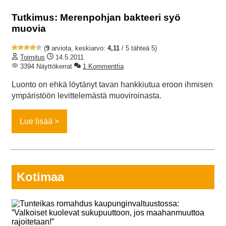
Tutkimus: Merenpohjan bakteeri syö
muovia
(
9
arviota, keskiarvo:
4,11
/ 5 tähteä 5)
Toimitus
14.5.2011
3394 Näyttökerrat
1 Kommenttia
Luonto on ehkä löytänyt tavan hankkiutua eroon ihmisen
ympäristöön levittelemästä muoviroinasta.
Lue lisää
Kotimaa