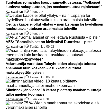
Tunteikas romahdus kaupunginvaltuustossa: ”Valkoiset
kuolevat sukupuuttoon, jos maahanmuuttoa rajoitetaan!”
Kansalainen
|
4 tuntia >
Ceutan kaaos ei ollut yllätys – näin Espanja loi täydellisen
houkutusvaikutuksen arabimaista tuleville
Kansalainen
|
6 tuntia >
AFS: “Somalialaiset on kiellettävä Ruotsista – piste.”
Kansalainen
|
Tänään klo 09:02
Asiantuntija varoittaa: Taloyhtiöiden alasajoja tulossa
enemmän kuin koskaan – asukkaat ajautuvat
maksukyvyttömyyteen
Kansalainen
|
Tänään klo 06:58
Silminnäkijän video: 18 kertaa pidätetty maahanmuuttaja
talloi miehen koomaan
Kansalainen
|
Eilen klo 13:01