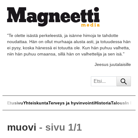
"Te olette isästä perkeleestä, ja isänne himoja te tahdotte
noudattaa. Hän on ollut murhaaja alusta asti, ja totuudessa hän
ei pysy, koska hänessä ei totuutta ole. Kun hän puhuu valhetta,
niin hän puhuu omaansa, sillä hän on valhettelija ja sen isä."
Jeesus juutalaisille
Etusivu
Yhteiskunta
Terveys ja hyvinvointi
Historia
Talous
In Eng
muovi
- sivu 1/1